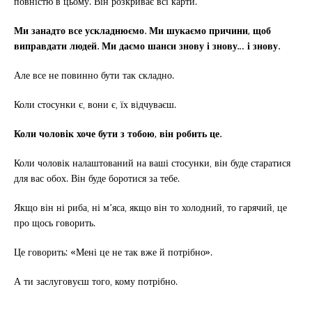
повністю в цьому. Він розкриває всі карти.
Ми занадто все ускладнюємо. Ми шукаємо причини, щоб
виправдати людей. Ми даємо шанси знову і знову… і знову.
Але все не повинно бути так складно.
Коли стосунки є, вони є, їх відчуваєш.
Коли чоловік хоче бути з тобою, він робить це.
Коли чоловік налаштований на ваші стосунки, він буде старатися
для вас обох. Він буде боротися за тебе.
Якщо він ні риба, ні м’яса, якщо він то холодний, то гарячий, це
про щось говорить.
Це говорить: «Мені це не так вже й потрібно».
А ти заслуговуєш того, кому потрібно.