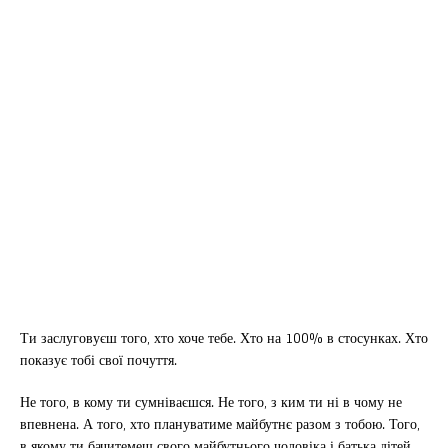
Ти заслуговуєш того, хто хоче тебе. Хто на 100% в стосунках. Хто
показує тобі свої почуття.
Не того, в кому ти сумніваєшся. Не того, з ким ти ні в чому не
впевнена. А того, хто плануватиме майбутнє разом з тобою. Того,
в якому ти бачитемеш свого майбутнього чоловіка і батька дітей.