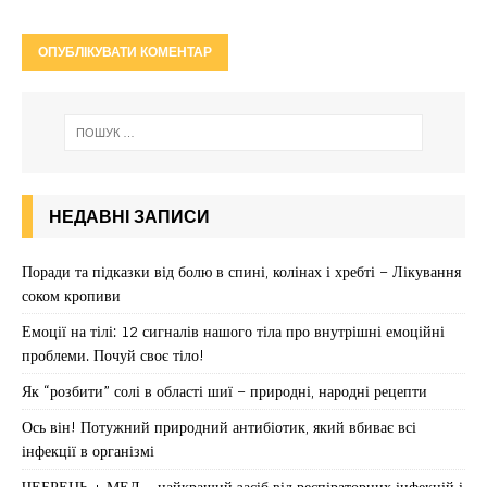
НЕДАВНІ ЗАПИСИ
Поради та підказки від болю в спині, колінах і хребті – Лікування
соком кропиви
Емоції на тілі: 12 сигналів нашого тіла про внутрішні емоційні
проблеми. Почуй своє тіло!
Як “розбити” солі в області шиї – природні, народні рецепти
Ось він! Потужний природний антибіотик, який вбиває всі
інфекції в організмі
ЧЕБРЕЦЬ + МЕД – найкращий засіб від респіраторних інфекцій і