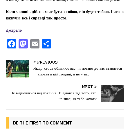
Коли чоловік дійсно хоче бути з тобою, він буде з тобою. І чесно
кажучи, все і справді так просто.
Джерело
F
M
E
П
a
a
m
од
c
st
ai
іл
PREVIOUS
e
o
l
и
Якщо хтось обманює вас чи погано до вас ставиться
— справа в цій людині, а не у вас
b
d
т
o
o
ис
NEXT
Не відмовляйся від кохання! Відмовся від того, хто
o
n
я
не знає, як тебе кохати
k
BE THE FIRST TO COMMENT