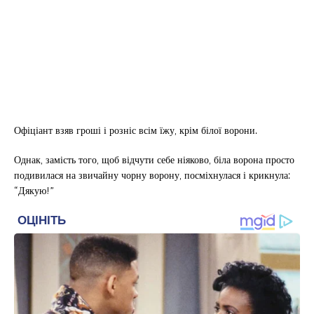
Офіціант взяв гроші і розніс всім їжу, крім білої ворони.
Однак, замість того, щоб відчути себе ніяково, біла ворона просто
подивилася на звичайну чорну ворону, посміхнулася і крикнула:
“Дякую!”