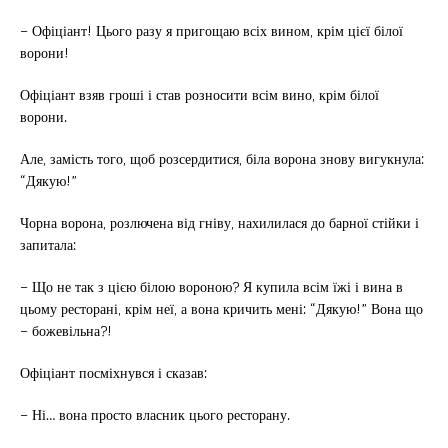
– Офіціант! Цього разу я пригощаю всіх вином, крім цієї білої
ворони!
Офіціант взяв гроші і став розносити всім вино, крім білої
ворони.
Але, замість того, щоб розсердитися, біла ворона знову вигукнула:
“Дякую!”
Чорна ворона, розлючена від гніву, нахилилася до барної стійки і
запитала:
– Що не так з цією білою вороною? Я купила всім їжі і вина в
цьому ресторані, крім неї, а вона кричить мені: “Дякую!” Вона що
– божевільна?!
Офіціант посміхнувся і сказав:
– Ні… вона просто власник цього ресторану.