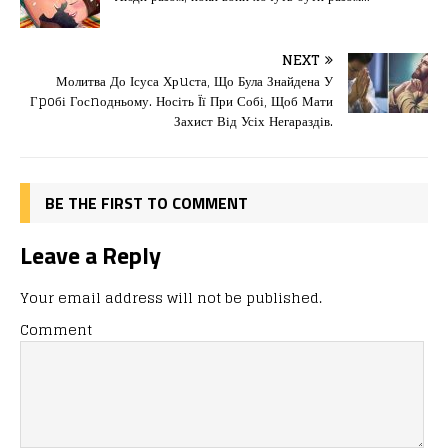
e
o
l
и
b
d
т
o
o
ис
NEXT
Молитва До Ісуса Хрuста, Що Була Знайдена У
o
n
я
Гpoбі Госnодньому. Носіть Її При Собі, Щоб Мати
k
Захист Від Усіх Негараздів.
BE THE FIRST TO COMMENT
Leave a Reply
Your email address will not be published.
Comment