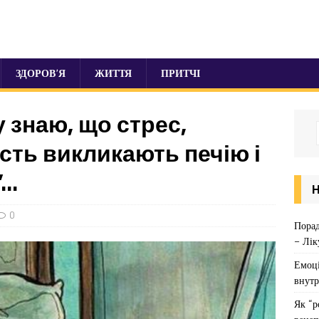
ЗДОРОВ’Я
ЖИТТЯ
ПРИТЧІ
у знаю, що стрес,
исть викликають печію і
”…
0
Порад
– Лік
Емоці
внутр
Як “р