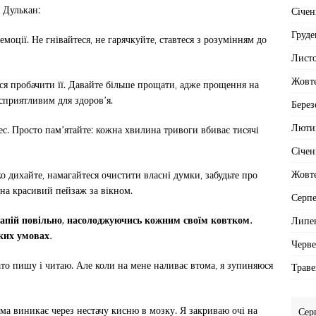
 Дулькан:
Січен
Груде
оції. Не гнівайтеся, не гарячкуйте, ставтеся з розумінням до
Лист
Жовт
я пробачити її. Давайте більше прощати, адже прощення на
сприятливим для здоров’я.
Берез
Люти
рес. Просто пам’ятайте: кожна хвилина тривоги вбиває тисячі
Січен
Жовт
 дихайте, намагайтеся очистити власні думки, забудьте про
 на красивий пейзаж за вікном.
Серп
 напій повільно, насолоджуючись кожним своїм ковтком.
Липе
ких умовах.
Черв
ато пишу і читаю. Але коли на мене наливає втома, я зупиняюся
Траве
ома виникає через нестачу кисню в мозку. Я закриваю очі на
Сер