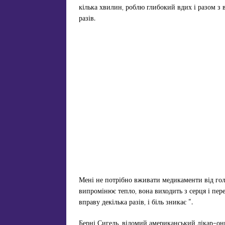
кілька хвилин, роблю глибокий вдих і разом з
разів.
Мені не потрібно вживати медикаменти від голо
випромінює тепло, вона виходить з серця і пер
вправу декілька разів, і біль зникає “.
Берні Сигель, відомий американський лікар-он