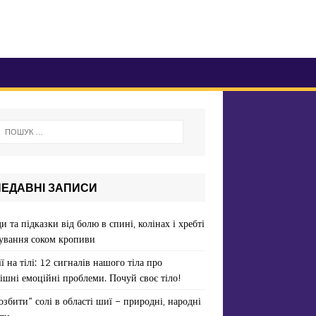
НЕДАВНІ ЗАПИСИ
и та підказки від болю в спині, колінах і хребті
ування соком кропиви
ї на тілі: 12 сигналів нашого тіла про
ішні емоційні проблеми. Почуй своє тіло!
озбити” солі в області шиї – природні, народні