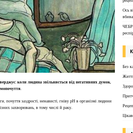
рецеп
Ось в
вбива
ЧЕБР
респі
К
Без к
Житт
ерджує: коли людина звільняється від негативних думок,
Здоро
самопочуття
.
Притч
ги, почуття заздрості, ненависті, гніву рН в організмі людини
Реце
ізних захворювань, в тому числі й раку.
Цікав