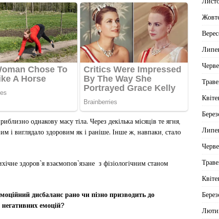
Лист
Жовт
Верес
Липе
Черв
Траве
Квіте
Берез
иблизно однакову масу тіла. Через декілька місяців те ягня,
Липе
им і виглядало здоровим як і раніше. Інше ж, навпаки, стало
Черв
Траве
хічне здоров`я взаємопов`язане з фізіологічним станом
Квіте
Берез
моційний дисбаланс рано чи пізно призводить до
д негативних емоцій?
Люти