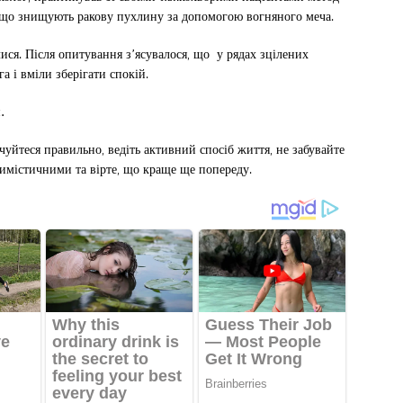
ли, що знищують ракову пухлину за допомогою вогняного меча.
ися. Після опитування з’ясувалося, що у рядах зцілених
а і вміли зберігати спокій.
.
уйтеся правильно, ведіть активний спосіб життя, не забувайте
тимістичними та вірте, що краще ще попереду.