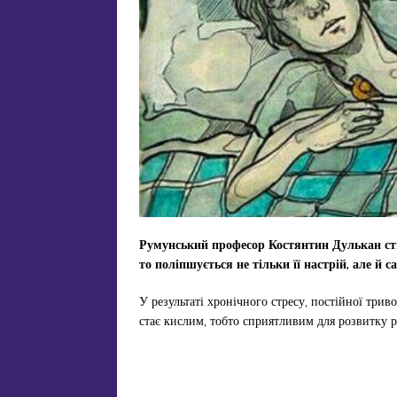
Румунський професор Костянтин Дулькан ств
то поліпшується не тільки її настрій, але й 
У результаті хронічного стресу, постійної триво
стає кислим, тобто сприятливим для розвитку р