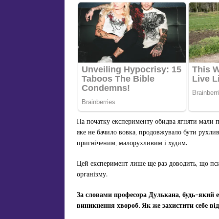
На початку експерименту обидва ягняти мали пр
яке не бачило вовка, продовжувало бути рухлив
пригніченим, малорухливим і худим.
Цей експеримент лише ще раз доводить, що пси
організму.
За словами професора Дулькана, будь-який е
виникнення хвороб. Як же захистити себе ві