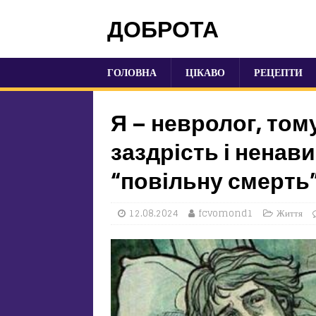
ДОБРОТА
ГОЛОВНА
ЦІКАВО
РЕЦЕПТИ
Я – невролог, том
заздрість і ненав
“повільну смерть
12.08.2024
fcvomond1
Життя