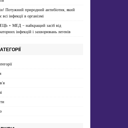
ти
ін! Потужний природний антибіотик, який
є всі інфекції в організмі
ЕЦЬ + МЕД – найкращий засіб від
раторних інфекцій і захворювань легенів
АТЕГОРІЇ
атегорії
я
в'я
і
пти
о