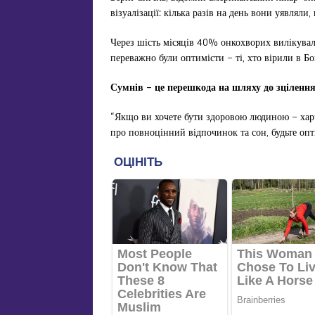
візуалізації: кілька разів на день вони уявля
Через шість місяців 40% онкохворих вилікувал
переважно були оптимісти – ті, хто вірили в Бог
Сумнів – це перешкода на шляху до зцілення
“Якщо ви хочете бути здоровою людиною – харч
про повноцінний відпочинок та сон, будьте оп