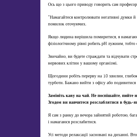
Ось що з цього приводу говорить сам професор
“Намагайтеся контролювати негативні думки й ем
помилок оточуючих.
Якщо людина вирішила помиритися, я намагаюс
фізіологічному рівні робить рН лужним, тобто 
Звичайно, ви будете страждати та відчувати ст
нервових клітин у вашому організмі.
Щогодини робіть перерву на 10 хвилин, глибоко
турботи. Бажано вийти з офісу або подивитися
Замініть каву на чай. Не поспішайте, пийте
Згодом ви навчитеся розслаблятися в будь-я
Я сам з ранку до вечора зайнятий роботою, баг
і намагаюся розслабитися.
Усі методи релаксації засновані на диханні. Вт