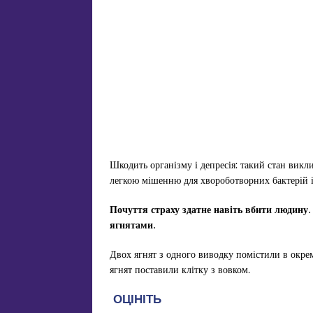
Шкодить організму і депресія: такий стан викли
легкою мішенню для хвороботворних бактерій і
Почуття страху здатне навіть вбити людину.
ягнятами.
Двох ягнят з одного виводку помістили в окрем
ягнят поставили клітку з вовком.