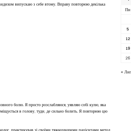
 видихом випускаю з себе втому. Вправу повторюю декілька
Пн
5
12
19
26
« Ли
вного болю. Я просто розслабляюся, уявляю собі кулю, яка
еміщується в голову, туди, де сильно болить. Я повторюю цю
колог, практикував зі своїми тяжкохворими пацієнтами метод