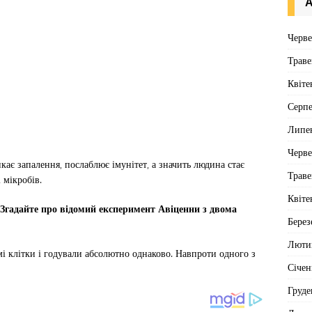
А
Черв
Траве
Квіте
Серп
Липе
Черв
кає запалення, послаблює імунітет, а значить людина стає
Траве
 мікробів.
Квіте
 Згадайте про відомий експеримент Авіценни з двома
Берез
Люти
і клітки і годували абсолютно однаково. Навпроти одного з
Січен
Груде