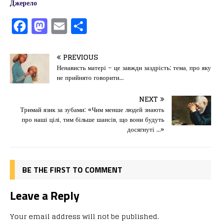
Джерело
F
M
E
П
a
a
m
од
c
st
ai
іл
PREVIOUS
e
o
l
и
Ненависть матері – це завжди заздрість: тема, про яку
не прийнято говорити…
b
d
т
o
o
ис
NEXT
Тримай язик за зубами: «Чим менше людей знають
o
n
я
про наші цілі, тим більше шансів, що вони будуть
k
досягнуті …»
BE THE FIRST TO COMMENT
Leave a Reply
Your email address will not be published.