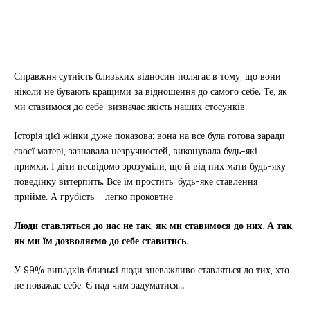
Справжня сутність близьких відносин полягає в тому, що вони
ніколи не бувають кращими за відношення до самого себе. Те, як
ми ставимося до себе, визначає якість наших стосунків.
Історія цієї жінки дуже показова: вона на все була готова заради
своєї матері, зазнавала незручностей, виконувала будь-які
примхи. І діти несвідомо зрозуміли, що й від них мати будь-яку
поведінку витерпить. Все їм простить, будь-яке ставлення
прийме. А грубість – легко проковтне.
Люди ставляться до нас не так, як ми ставимося до них. А так,
як ми їм дозволяємо до себе ставитись.
У 99% випадків близькі люди зневажливо ставляться до тих, хто
не поважає себе. Є над чим задуматися…