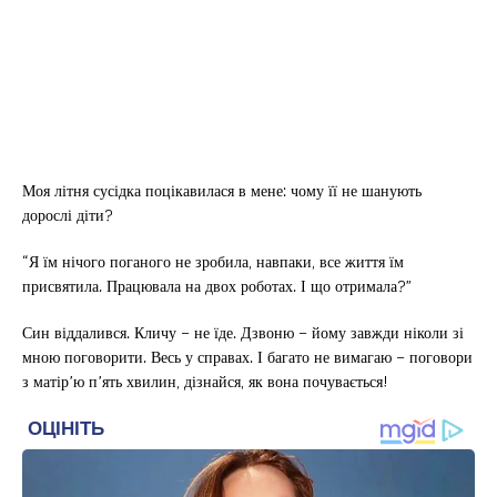
Моя літня сусідка поцікавилася в мене: чому її не шанують
дорослі діти?
“Я їм нічого поганого не зробила, навпаки, все життя їм
присвятила. Працювала на двох роботах. І що отримала?”
Син віддалився. Кличу – не їде. Дзвоню – йому завжди ніколи зі
мною поговорити. Весь у справах. І багато не вимагаю – поговори
з матір’ю п’ять хвилин, дізнайся, як вона почувається!