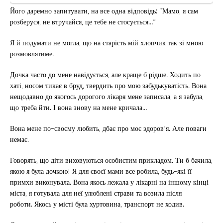
Його даремно запитувати, на все одна відповідь: “Мамо, я сам
розберуся, не втручайся, це тебе не стосується…”
Я й подумати не могла, що на старість мій хлопчик так зі мною
розмовлятиме.
Дочка часто до мене навідується, але краще б рідше. Ходить по
хаті, носом тикає в бруд, твердить про мою забудькуватість. Вона
нещодавно до якогось дорогого лікаря мене записала, а я забула,
що треба йти. І вона знову на мене кричала…
Вона мене по-своєму любить, дбає про моє здоров’я. Але поваги
немає.
Говорять, що діти виховуються особистим прикладом. Ти б бачила,
якою я була дочкою! Я для своєї мами все робила, будь-які її
примхи виконувала. Вона якось лежала у лікарні на іншому кінці
міста, я готувала для неї улюблені страви та возила після
роботи. Якось у місті була хуртовина, транспорт не ходив.