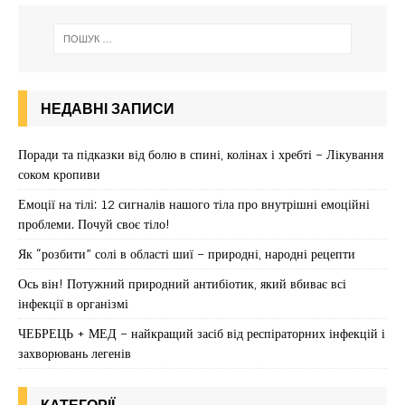
НЕДАВНІ ЗАПИСИ
Поради та підказки від болю в спині, колінах і хребті – Лікування
соком кропиви
Емоції на тілі: 12 сигналів нашого тіла про внутрішні емоційні
проблеми. Почуй своє тіло!
Як “розбити” солі в області шиї – природні, народні рецепти
Ось він! Потужний природний антибіотик, який вбиває всі
інфекції в організмі
ЧЕБРЕЦЬ + МЕД – найкращий засіб від респіраторних інфекцій і
захворювань легенів