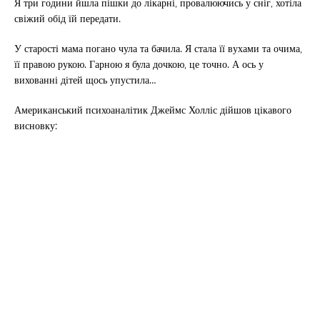
Я три години йшла пішки до лікарні, провалюючись у сніг, хотіла
свіжий обід їй передати.
У старості мама погано чула та бачила. Я стала її вухами та очима,
її правою рукою. Гарною я була дочкою, це точно. А ось у
вихованні дітей щось упустила…
Американський психоаналітик Джеймс Холліс дійшов цікавого
висновку: