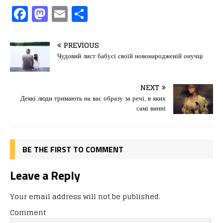
F
M
E
П
a
a
m
од
c
st
ai
іл
PREVIOUS
e
o
l
и
Чудовий лист бабусі своїй новонародженій онучці
b
d
т
o
o
ис
NEXT
Деякі люди тримають на вас образу за речі, в яких
o
n
я
самі винні
k
BE THE FIRST TO COMMENT
Leave a Reply
Your email address will not be published.
Comment