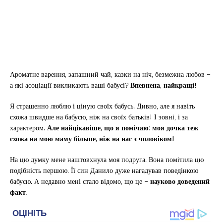
Ароматне варення, запашний чай, казки на ніч, безмежна любов –
а які асоціації викликають ваші бабусі?
Впевнена, найкращі!
Я страшенно люблю і ціную своїх бабусь. Дивно, але я навіть
схожа швидше на бабусю, ніж на своїх батьків! І зовні, і за
характером.
Але найцікавіше, що я помічаю: моя дочка теж
схожа на мою маму більше, ніж на нас з чоловіком!
На цю думку мене наштовхнула моя подруга. Вона помітила цю
подібність першою. Її син Данило дуже нагадував поведінкою
бабусю. А недавно мені стало відомо, що це –
науково доведений
факт.