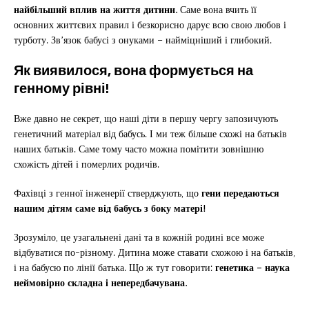
найбільший вплив на життя дитини.
Саме вона вчить її
основних життєвих правил і безкорисно дарує всю свою любов і
турботу. Зв’язок бабусі з онуками – найміцніший і глибокий.
Як виявилося, вона формується на
генному рівні!
Вже давно не секрет, що наші діти в першу чергу запозичують
генетичний матеріал від бабусь. І ми теж більше схожі на батьків
наших батьків. Саме тому часто можна помітити зовнішню
схожість дітей і померлих родичів.
Фахівці з генної інженерії стверджують, що
гени передаються
нашим дітям саме від бабусь з боку матері!
Зрозуміло, це узагальнені дані та в кожній родині все може
відбуватися по-різному. Дитина може ставати схожою і на батьків,
і на бабусю по лінії батька. Що ж тут говорити:
генетика – наука
неймовірно складна і непередбачувана.