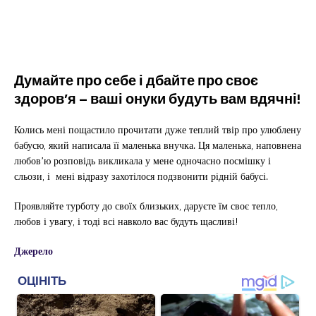
Думайте про себе і дбайте про своє
здоров’я – ваші онуки будуть вам вдячні!
Колись мені пощастило прочитати дуже теплий твір про улюблену
бабусю, який написала її маленька внучка. Ця маленька, наповнена
любов’ю розповідь викликала у мене одночасно посмішку і
сльози, і мені відразу захотілося подзвонити рідній бабусі.
Проявляйте турботу до своїх близьких, даруєте їм своє тепло,
любов і увагу, і тоді всі навколо вас будуть щасливі!
Джерело