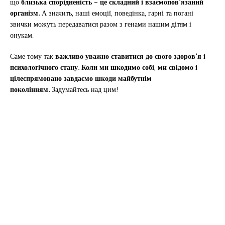
що
близька спорідненість – це складний і взаємопов’язаний
організм.
А значить, наші емоції, поведінка, гарні та погані
звички можуть передаватися разом з генами нашим дітям і
онукам.
Саме тому так
важливо уважно ставитися до свого здоров’я і
психологічного стану. Коли ми шкодимо собі, ми свідомо і
цілеспрямовано завдаємо шкоди майбутнім
поколінням.
Задумайтесь над цим!