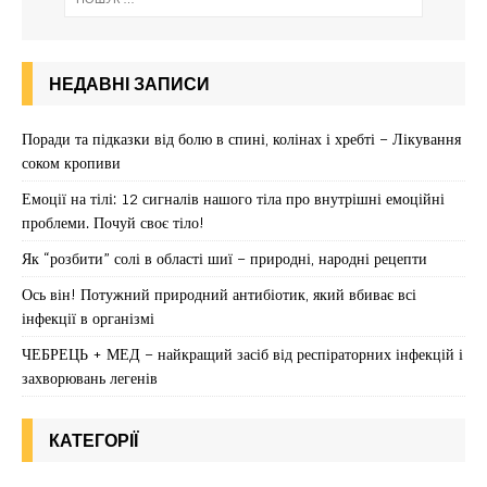
НЕДАВНІ ЗАПИСИ
Поради та підказки від болю в спині, колінах і хребті – Лікування
соком кропиви
Емоції на тілі: 12 сигналів нашого тіла про внутрішні емоційні
проблеми. Почуй своє тіло!
Як “розбити” солі в області шиї – природні, народні рецепти
Ось він! Потужний природний антибіотик, який вбиває всі
інфекції в організмі
ЧЕБРЕЦЬ + МЕД – найкращий засіб від респіраторних інфекцій і
захворювань легенів
КАТЕГОРІЇ