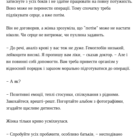
затиснуте з усіх боків і не здатне працювати на повну потужність.
Воно може не перенести операції. Тому спочатку треба
підлікувати серце, а вже потім.
Він не договорив, а жінка зрозуміла, що “потім” може не настати
ніколи. Чи серце не витримає, чи пухлина задавить.
– До речі, аналіз крові у вас теж не дуже. Гемоглобін низький,
лейкоцити високі. Я пропишу вам ліки, – сказав доктор. – Але і
ви повинні собі допомогти. Вам треба привести організм у
відносний порядок і заразом морально підготуватися до операції.
– А як?
– Позитивні емоції, теплі стосунки, спілкування з рідними.
Закохайтеся, врешті-решт. Погортайте альбом з фотографіями,
згадайте щасливе дитинство.
Жінка тільки криво усміхнулася.
– Спробуйте усіх пробачити, особливо батьків, – несподівано