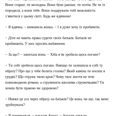
Вони старші, ти молодша. Вони були раніше, ти потім. Не ти їх
породила, а вони тебе. Вони подарували тобі можливість
з’явитися у цьому світі. Будь же вдячною!
– Я вдячна, – вимовила жінка. – І я дуже хочу їх пробачити.
– Діти не мають права судити своїх батьків. Батьків не
пробачають. У них просять вибачення.
– За що? – запитала вона. – Хіба я їм зробила щось погане?
– Ти собі зробила щось погане. Навіщо ти залишила в собі ту
образу? Про що у тебе болить голова? Який камінь ти носиш в
грудях? Що отруює твою кров? Чому твоє життя не тече
повноводною річкою, а струменить кволими струмочками? Ти
хочеш бути правою чи здоровою?
– Невже це усе через образу на батьків? Це вона, чи що, так мене
зруйнувала?
– Я попереджав, – нагадав Ангел. – Ангели завжди