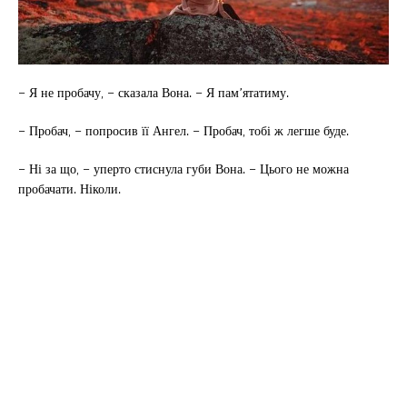
– Я не пробачу, – сказала Вона. – Я пам’ятатиму.
– Пробач, – попросив її Ангел. – Пробач, тобі ж легше буде.
– Ні за що, – уперто стиснула губи Вона. – Цього не можна
пробачати. Ніколи.