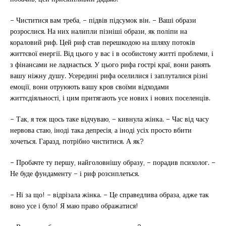
– Чиститися вам треба, – підвів підсумок він. – Ваші образи
розрослися. На них налипли пізніші образи, як поліпи на
кораловий риф. Цей риф став перешкодою на шляху потоків
життєвої енергії. Від цього у вас і в особистому житті проблеми, і
з фінансами не ладнається. У цього рифа гострі краї, вони ранять
вашу ніжну душу. Усередині рифа оселилися і заплуталися різні
емоції, вони отруюють вашу кров своїми відходами
життєдіяльності, і цим притягають усе нових і нових поселенців.
– Так, я теж щось таке відчуваю, – кивнула жінка. – Час від часу
нервова стаю, іноді така депресія, а іноді усіх просто вбити
хочеться. Гаразд, потрібно чиститися. А як?
– Пробачте ту першу, найголовнішу образу, – порадив психолог. –
Не буде фундаменту – і риф розсиплеться.
– Ні за що! – відрізала жінка. – Це справедлива образа, адже так
воно усе і було! Я маю право ображатися!