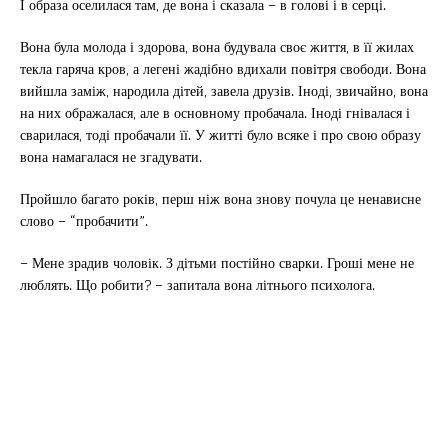
І образа оселилася там, де вона і сказала – в голові і в серці.
Вона була молода і здорова, вона будувала своє життя, в її жилах
текла гаряча кров, а легені жадібно вдихали повітря свободи. Вона
вийшла заміж, народила дітей, завела друзів. Іноді, звичайно, вона
на них ображалася, але в основному пробачала. Іноді гнівалася і
сварилася, тоді пробачали її. У житті було всяке і про свою образу
вона намагалася не згадувати.
Пройшло багато років, перш ніж вона знову почула це ненависне
слово – “пробачити”.
– Мене зрадив чоловік. З дітьми постійно сварки. Гроші мене не
люблять. Що робити? – запитала вона літнього психолога.