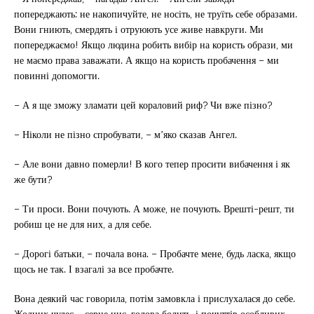
попереджають: не накопичуйте, не носіть, не труїть себе образами.
Вони гниють, смердять і отруюють усе живе навкруги. Ми
попереджаємо! Якщо людина робить вибір на користь образи, ми
не маємо права заважати. А якщо на користь пробачення – ми
повинні допомогти.
– А я ще зможу зламати цей кораловий риф? Чи вже пізно?
– Ніколи не пізно спробувати, – м’яко сказав Ангел.
– Але вони давно померли! В кого тепер просити вибачення і як
же бути?
– Ти проси. Вони почують. А може, не почують. Врешті-решт, ти
робиш це не для них, а для себе.
– Дорогі батьки, – почала вона. – Пробачте мене, будь ласка, якщо
щось не так. І взагалі за все пробачте.
Вона деякий час говорила, потім замовкла і прислухалася до себе.
Жодних чудес – серце ниє, голова болить, і почуттів особливих