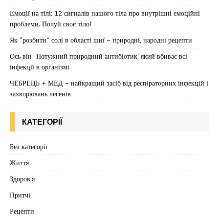
Емоції на тілі: 12 сигналів нашого тіла про внутрішні емоційні
проблеми. Почуй своє тіло!
Як “розбити” солі в області шиї – природні, народні рецепти
Ось він! Потужний природний антибіотик, який вбиває всі
інфекції в організмі
ЧЕБРЕЦЬ + МЕД – найкращий засіб від респіраторних інфекцій і
захворювань легенів
КАТЕГОРІЇ
Без категорії
Життя
Здоров'я
Притчі
Рецепти