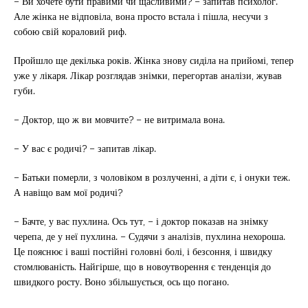
– Ви хочете бути правими чи щасливими? – запитав психолог.
Але жінка не відповіла, вона просто встала і пішла, несучи з
собою свій кораловий риф.
Пройшло ще декілька років. Жінка знову сиділа на прийомі, тепер
уже у лікаря. Лікар розглядав знімки, перегортав аналізи, жував
губи.
– Доктор, що ж ви мовчите? – не витримала вона.
– У вас є родичі? – запитав лікар.
– Батьки померли, з чоловіком в розлученні, а діти є, і онуки теж.
А навіщо вам мої родичі?
– Бачте, у вас пухлина. Ось тут, – і доктор показав на знімку
черепа, де у неї пухлина. – Судячи з аналізів, пухлина нехороша.
Це пояснює і ваші постійні головні болі, і безсоння, і швидку
стомлюваність. Найгірше, що в новоутворення є тенденція до
швидкого росту. Воно збільшується, ось що погано.