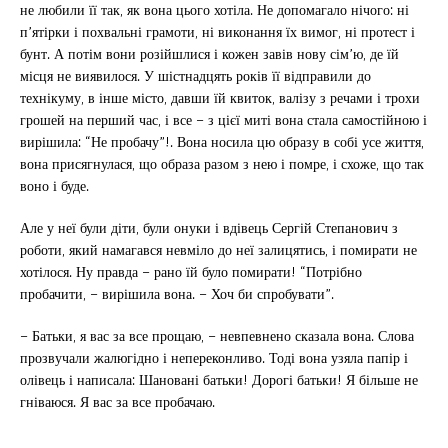
не любили її так, як вона цього хотіла. Не допомагало нічого: ні
п’ятірки і похвальні грамоти, ні виконання їх вимог, ні протест і
бунт. А потім вони розійшлися і кожен завів нову сім’ю, де їй
місця не виявилося. У шістнадцять років її відправили до
технікуму, в інше місто, давши їй квиток, валізу з речами і трохи
грошей на перший час, і все – з цієї миті вона стала самостійною і
вирішила: “Не пробачу”!. Вона носила цю образу в собі усе життя,
вона присягнулася, що образа разом з нею і помре, і схоже, що так
воно і буде.
Але у неї були діти, були онуки і вдівець Сергій Степанович з
роботи, який намагався невміло до неї залицятись, і помирати не
хотілося. Ну правда – рано їй було помирати! “Потрібно
пробачити, – вирішила вона. – Хоч би спробувати”.
– Батьки, я вас за все прощаю, – невпевнено сказала вона. Слова
прозвучали жалюгідно і непереконливо. Тоді вона узяла папір і
олівець і написала: Шановані батьки! Дорогі батьки! Я більше не
гніваюся. Я вас за все пробачаю.