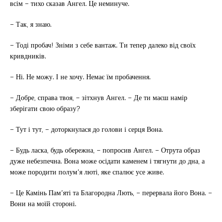
всім – тихо сказав Ангел. Це неминуче.
– Так, я знаю.
– Тоді пробач! Зніми з себе вантаж. Ти тепер далеко від своїх
кривдників.
– Ні. Не можу. І не хочу. Немає їм пробачення.
– Добре, справа твоя, – зітхнув Ангел. – Де ти маєш намір
зберігати свою образу?
– Тут і тут, – доторкнулася до голови і серця Вона.
– Будь ласка, будь обережна, – попросив Ангел. – Отрута образ
дуже небезпечна. Вона може осідати каменем і тягнути до дна, а
може породити полум’я люті, яке спалює усе живе.
– Це Камінь Пам’яті та Благородна Лють, – перервала його Вона. –
Вони на моїй стороні.