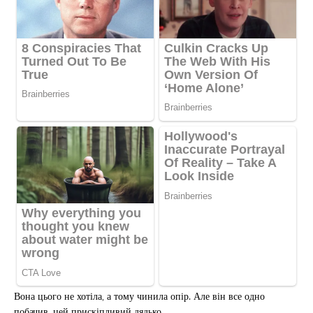
Вона цього не хотіла, а тому чинила опір. Але він все одно
побачив, цей прискіпливий дядько.