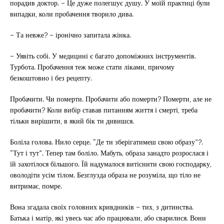
порадив доктор. – Це дуже полегшує душу. У моїй практиці були
випадки, коли пробачення творило дива.
– Та невже? – іронічно запитала жінка.
– Уявіть собі. У медицині є багато допоміжних інструментів.
Турбота. Пробачення теж може стати ліками, причому
безкоштовно і без рецепту.
Пробачити. Чи померти. Пробачити або померти? Померти, але не
пробачити? Коли вибір ставав питанням життя і смерті, треба
тільки вирішити, в який бік ти дивишся.
Боліла голова. Нило серце. “Де ти зберігатимеш свою образу”?.
“Тут і тут”. Тепер там боліло. Мабуть, образа занадто розрослася і
їй захотілося більшого. Їй надумалося витіснити свою господарку,
оволодіти усім тілом. Безглузда образа не розуміла, що тіло не
витримає, помре.
Вона згадала своїх головних кривдників – тих, з дитинства.
Батька і матір, які увесь час або працювали, або сварилися. Вони