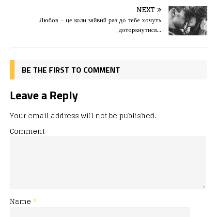
o
o
ис
NEXT
o
n
я
Любов – це коли зайвий раз до тебе хочуть
k
доторкнутися…
BE THE FIRST TO COMMENT
Leave a Reply
Your email address will not be published.
Comment
Name
*