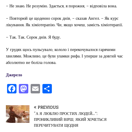
– Не знаю. Не розумію. Здається, я порожня, – відповіла вона.
– Повторюй це щоденно сорок днів, – сказав Ангел. – Як курс
лікування. Як хіміотерапію. Чи, якщо хочеш, замість хіміотерапії.
– Так. Так. Сорок днів. Я буду.
У грудях щось пульсувало, кололо і перекочувалося гарячими
хвилями. Можливо, це були уламки рифа. І уперше за довгий час
абсолютно не боліла голова.
Джерело
F
M
E
П
a
a
m
од
c
st
ai
іл
PREVIOUS
e
o
l
и
“А Я ЛЮБЛЮ ПРОСТИХ ЛЮДЕЙ…”:
ПРОНИКЛИВИЙ ВІРШ, ЯКИЙ ХОЧЕТЬСЯ
b
d
т
ПЕРЕЧИТУВАТИ ЩОДНЯ