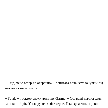
– І що, мене тепер на операцію? – запитала вона, захолонувши від
жахливих передчуттів.
– Та ні, – і доктор спохмурнів ще більше. – Ось ваші кардіограми
за останній рік. У вас дуже слабке серце. Таке враження, що воно