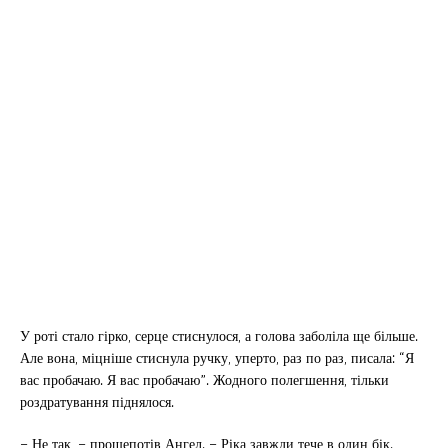
У роті стало гірко, серце стиснулося, а голова заболіла ще більше.
Але вона, міцніше стиснула ручку, уперто, раз по раз, писала: “Я
вас пробачаю. Я вас пробачаю”. Жодного полегшення, тільки
роздратування піднялося.
– Не так, – прошепотів Ангел. – Ріка завжди тече в один бік.