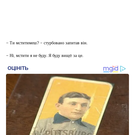
– Ти мститимеш? – стурбовано запитав він.
– Ні, мстити я не буду. Я буду вищe за це.