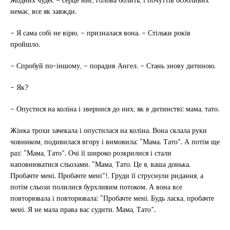
немає, все як завжди.
– Я сама собі не вірю, – призналася вона. – Стільки років
пройшло.
– Спробуй по-іншому, – порадив Ангел. – Стань знову дитиною.
– Як?
– Опустися на коліна і звернися до них, як в дитинстві: мама, тато.
Жінка трохи зачекала і опустилася на коліна. Вона склала руки
човником, подивилася вгору і вимовила: “Мама. Тато”. А потім ще
раз: “Мама, Тато”. Очі її широко розкрилися і стали
наповнюватися сльозами. “Мама, Тато. Це я, ваша донька.
Пробачте мені. Пробачте мені”!. Груди її струснули ридання, а
потім сльози полилися бурхливим потоком. А вона все
повторювала і повторювала: “Пробачте мені. Будь ласка, пробачте
мені. Я не мала права вас судити. Мама, Тато”.