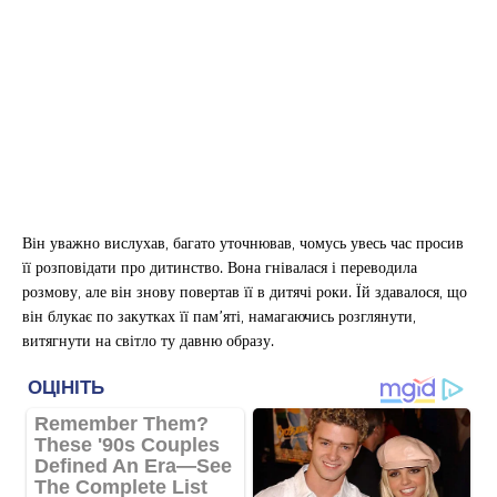
Він уважно вислухав, багато уточнював, чомусь увесь час просив
її розповідати про дитинство. Вона гнівалася і переводила
розмову, але він знову повертав її в дитячі роки. Їй здавалося, що
він блукає по закутках її пам’яті, намагаючись розглянути,
витягнути на світло ту давню образу.