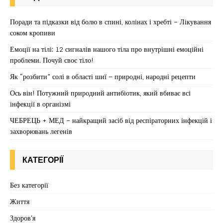
Поради та підказки від болю в спині, колінах і хребті – Лікування
соком кропиви
Емоції на тілі: 12 сигналів нашого тіла про внутрішні емоційні
проблеми. Почуй своє тіло!
Як “розбити” солі в області шиї – природні, народні рецепти
Ось він! Потужний природний антибіотик, який вбиває всі
інфекції в організмі
ЧЕБРЕЦЬ + МЕД – найкращий засіб від респіраторних інфекцій і
захворювань легенів
КАТЕГОРІЇ
Без категорії
Життя
Здоров'я