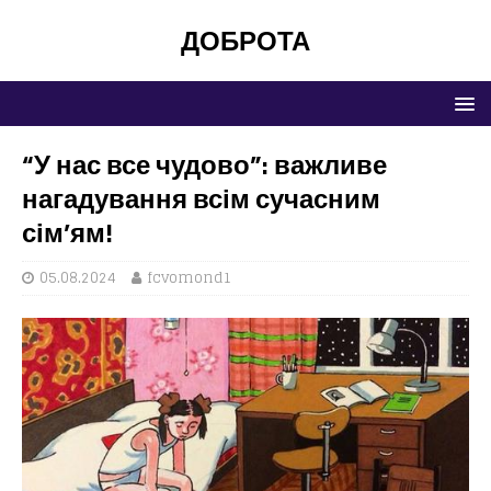
ДОБРОТА
“У нас все чудово”: важливе
нагадування всім сучасним
сім’ям!
05.08.2024
fcvomond1