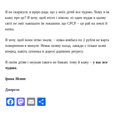
Я не скаржуся, я щиро рада, що у моїх дітей все чудово. Чому я їм
кажу про це? Я хочу, щоб ніхто і ніколи, ні один мудак в цьому
світі не зміг навішати їм локшини, що СРСР – це рай на землі й
казка.
Я хочу, щоб вони чітко знали, – ніяка ковбаса по 2 рубля не варта
повернення в минуле. Немає шляху назад, завжди є тільки шлях
вперед, навіть зупинка в дорозі дорівнює регресу.
Я своїм дітям і онукам такого не бажаю, тому й кажу –
у вас все
чудово.
Ірина Мєтт
Джерело
F
M
E
П
a
a
m
од