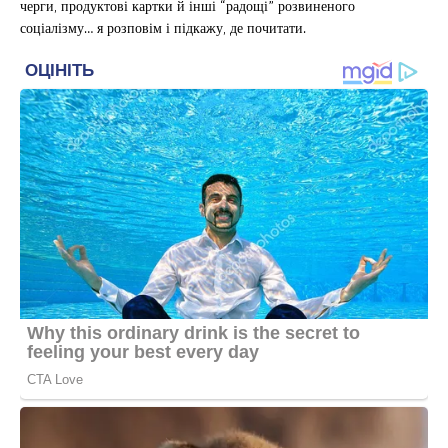
черги, продуктові картки й інші “радощі” розвиненого
соціалізму… я розповім і підкажу, де почитати.