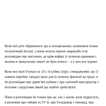
Коли мої діти обурюються, що в холодильнику залишився тільки
полуничний йогурт, а вони хочуть персик-маракуйя, я їм
розповідаю про магазини, де крім кефіру із зеленою кришкою і
молока в трикутному пакеті не було нічого – а у них все чудово.
Коли мої малі б’ються за 101-й кубик Lego, стверджуючи, що 3
повних коробки занадто мало для їх польоту фантазії на трьох, я
їм розповідаю про дерев’яні кубики і про залізний конструктор з
болтами і шурупами (який ще знайти треба було).
Поки я розповідаю їм тільки про це, але з часом, коли підростуть,
я розповім про табори та 37-й, про Голодомор і геноцид, про