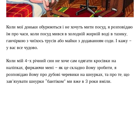
Коли мої доньки обурюються і не хочуть мити посуд, я розповідаю
їм про часи, коли посуд мився в холодній жирній воді в тазику,
ганчіркою з чиїхось трусів або майки з додаванням соди. І кажу –
у вас все чудово.
Коли мій 4-х річний син не хоче сам одягати кросівки на
наліпках, фиркаючи мені – як це складно йому зробити, я
розповідаю йому про дубові черевики на шнурках, та про те, що
зав’язувати шнурки “бантіком” ми вже в 3 роки вміли.