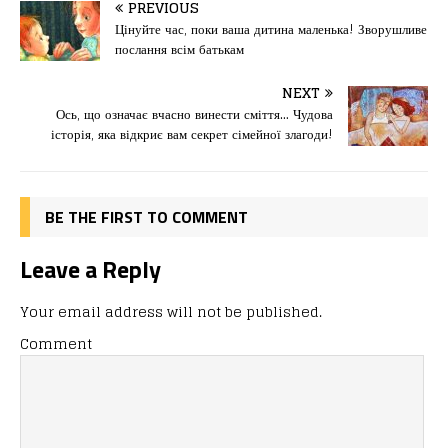
c
st
ai
іл
PREVIOUS
e
o
l
и
Цінуйте час, поки ваша дитина маленька! Зворушливе
послання всім батькам
b
d
т
o
o
ис
NEXT
Ось, що означає вчасно винести сміття… Чудова
o
n
я
історія, яка відкриє вам секрет сімейної злагоди!
k
BE THE FIRST TO COMMENT
Leave a Reply
Your email address will not be published.
Comment