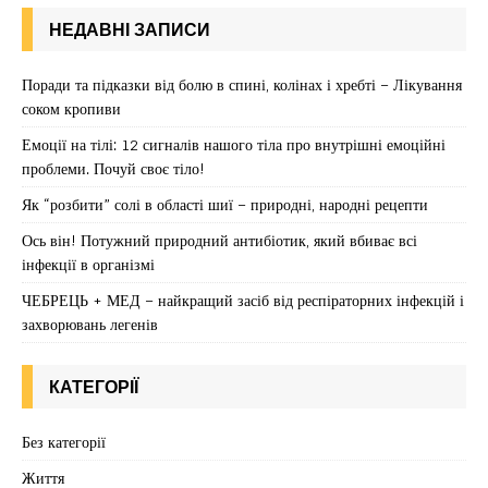
НЕДАВНІ ЗАПИСИ
Поради та підказки від болю в спині, колінах і хребті – Лікування
соком кропиви
Емоції на тілі: 12 сигналів нашого тіла про внутрішні емоційні
проблеми. Почуй своє тіло!
Як “розбити” солі в області шиї – природні, народні рецепти
Ось він! Потужний природний антибіотик, який вбиває всі
інфекції в організмі
ЧЕБРЕЦЬ + МЕД – найкращий засіб від респіраторних інфекцій і
захворювань легенів
КАТЕГОРІЇ
Без категорії
Життя