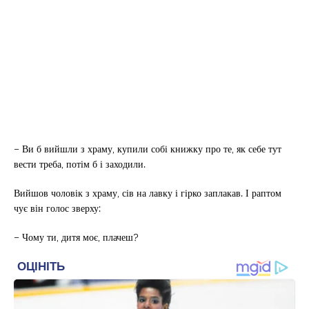
– Ви б вийшли з храму, купили собі книжку про те, як себе тут
вести треба, потім б і заходили.
Вийшов чоловік з храму, сів на лавку і гірко заплакав. І раптом
чує він голос зверху:
– Чому ти, дитя моє, плачеш?