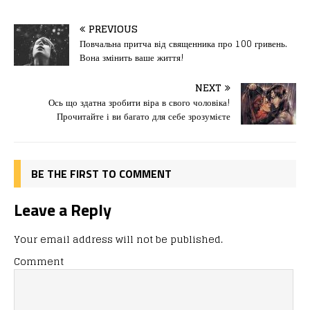
a
a
m
од
c
st
ai
іл
PREVIOUS
e
o
l
и
Повчальна притча від священника про 100 гривень.
Вона змінить ваше життя!
b
d
т
o
o
ис
NEXT
Ось що здатна зробити віра в свого чоловіка!
o
n
я
Прочитайте і ви багато для себе зрозумієте
k
BE THE FIRST TO COMMENT
Leave a Reply
Your email address will not be published.
Comment