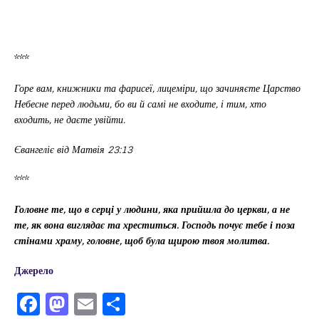
***
Горе вам, книжники та фарисеї, лицеміри, що зачиняєте Царство
Небесне перед людьми, бо ви й самі не входите, і тим, хто
входить, не даєте увійти.
Євангеліє від Матвія 23:13
***
Головне те, що в серці у людини, яка прийшла до церкви, а не
те, як вона виглядає та хреститься. Господь почує тебе і поза
стінами храму, головне, щоб була щиро
ю твоя молитва.
Джерело
F
M
E
П