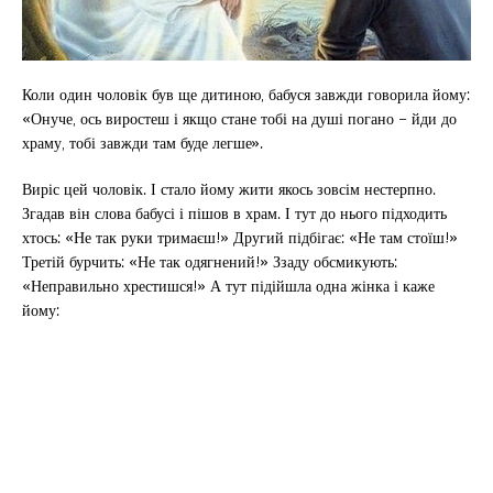
Коли один чоловік був ще дитиною, бабуся завжди говорила йому:
«Онуче, ось виростеш і якщо стане тобі на душі погано – йди до
храму, тобі завжди там буде легше».
Виріс цей чоловік. І стало йому жити якось зовсім нестерпно.
Згадав він слова бабусі і пішов в храм. І тут до нього підходить
хтось: «Не так руки тримаєш!» Другий підбігає: «Не там стоїш!»
Третій бурчить: «Не так одягнений!» Ззаду обсмикують:
«Неправильно хрестишся!» А тут підійшла одна жінка і каже
йому: