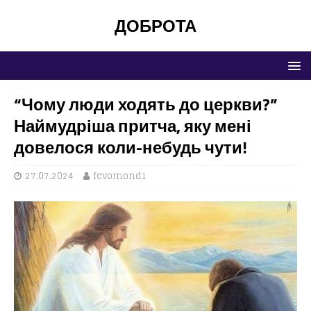
ДОБРОТА
“Чому люди ходять до церкви?”
Наймудріша притча, яку мені
довелося коли-небудь чути!
27.07.2024
fcvomond1