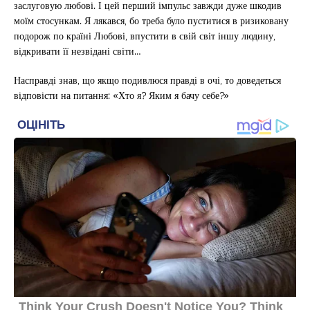
заслуговую любові. І цей перший імпульс завжди дуже шкодив
моїм стосункам. Я лякався, бо треба було пуститися в ризиковану
подорож по країні Любові, впустити в свій світ іншу людину,
відкривати її незвідані світи…
Насправді знав, що якщо подивлюся правді в очі, то доведеться
відповісти на питання: «Хто я? Яким я бачу себе?»