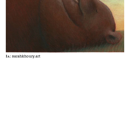
Іл.: sarahkhoury.art