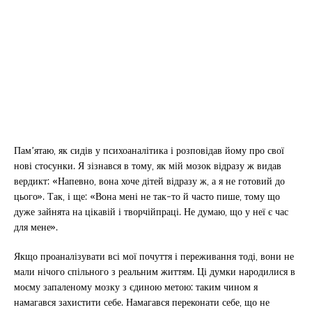
Пам’ятаю, як сидів у психоаналітика і розповідав йому про свої
нові стосунки. Я зізнався в тому, як мій мозок відразу ж видав
вердикт: «Напевно, вона хоче дітей відразу ж, а я не готовий до
цього». Так, і ще: «Вона мені не так-то й часто пише, тому що
дуже зайнята на цікавій і творчійпраці. Не думаю, що у неї є час
для мене».
Якщо проаналізувати всі мої почуття і переживання тоді, вони не
мали нічого спільного з реальним життям. Ці думки народилися в
моєму запаленому мозку з єдиною метою: таким чином я
намагався захистити себе. Намагався переконати себе, що не