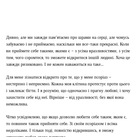
Дивно, але ми завжди пам’ятаємо про шрами на серці, але чомусь
забуваємо і не приймаємо, наскільки ми все-таки прекрасні. Коли
ви приймете себе такими, якими є – з усіма вразливостями, з усім
тим, чого соромтеся, то зможете відкритися іншій людині. Хоча це
завжди ризиковано. І не кожен наважиться на таке…
Для мене зізнатися відкрито про те, що у мене псоріаз –
нестерпно і неприємно. Кожна моя клітина протестує проти цього
і закликає бігти. І я розумію, що одночасно і прагну любові, і хочу
захистити себе від неї. Вірніше – від уразливості, без якої вона
неможлива.
Чітко усвідомлюю, що якщо дозволю любити себе таким, яким є,
то повинен також прийняти себе. Зі своїм псоріазом і всіма
недоліками. І тільки тоді, повністю відкрившись, я зможу
отримати любов свого партнера.