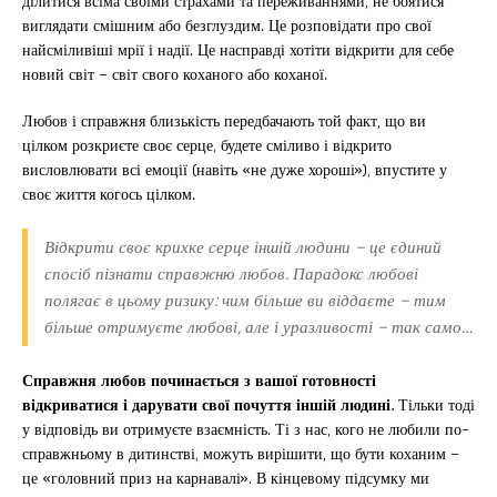
ділитися всіма своїми страхами та переживаннями, не боятися
виглядати смішним або безглуздим. Це розповідати про свої
найсміливіші мрії і надії. Це насправді хотіти відкрити для себе
новий світ – світ свого коханого або коханої.
Любов і справжня близькість передбачають той факт, що ви
цілком розкриєте своє серце, будете сміливо і відкрито
висловлювати всі емоції (навіть «не дуже хороші»), впустите у
своє життя когось цілком.
Відкрити своє крихке серце іншій людини – це єдиний
спосіб пізнати справжню любов. Парадокс любові
полягає в цьому ризику: чим більше ви віддаєте – тим
більше отримуєте любові, але і уразливості – так само…
Справжня любов починається з вашої готовності
відкриватися і дарувати свої почуття іншій людині.
Тільки тоді
у відповідь ви отримуєте взаємність. Ті з нас, кого не любили по-
справжньому в дитинстві, можуть вирішити, що бути коханим –
це «головний приз на карнавалі». В кінцевому підсумку ми