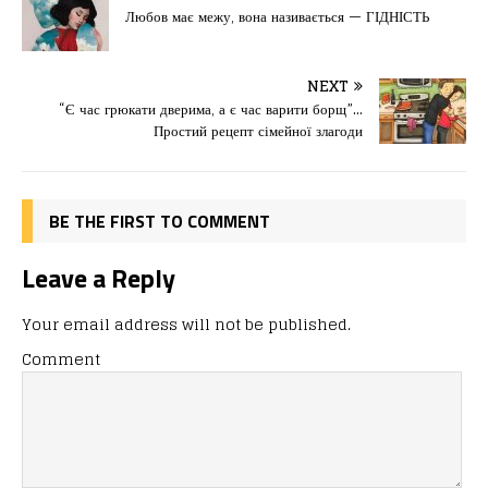
e
o
l
и
Любов має межу, вона називається — ГІДНІСТЬ
b
d
т
o
o
ис
NEXT
“Є час грюкати дверима, а є час варити борщ”…
o
n
я
Простий рецепт сімейної злагоди
k
BE THE FIRST TO COMMENT
Leave a Reply
Your email address will not be published.
Comment