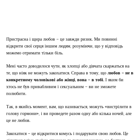
Пристрасна і щира любов – це завжди ризик. Ми повинні
відкрити свої серця іншим людям, розуміючи, що у відповідь
можемо отримати тільки біль.
Мені часто доводилося чути, як хлопці або дівчата скаржаться на
те, що ніяк не можуть закохатися. Справа в тому, що
любов – не в
конкретному чоловікові або жінці, вона – в тобі.
І яким би
хтось не був привабливим і сексуальним – ви не зможете
полюбити.
Так, в якийсь момент, вам, що називається, можуть «вистрілити в
голову гормони», і ви проведете разом одну або кілька ночей, але
це не любов.
Закохатися – це відкритися комусь і подарувати свою любов. Це