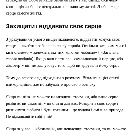
концепція любові є центральною в нашому житті. Любов – це
серце самого життя.
Захищати і віддавати своє серце
З урахуванням усього вищевикладеного, віддавати комусь своє
серце – начебто позбавлена ​​сенсу спроба. Оскільки «те, ким ми є і
ким станемо – залежить від тих, кого ми любимо» ( «Загальна
теорія любові»). Якщо ваш партнер – самозакоханий нарцис, або
абьюзер – він не заслуговує того, щоб ви дарували йому серце.
Тому до всього слід підходити з розумом. Візьміть з цієї статті
найкорисніше, але не забувайте про свою безпеку.
Якщо ви ніяк не можете налагодити стосунки, або ваше серце
розбите, ви самотні, – ця стаття для вас. Розкрити своє серце і
ризикнути любити і бути коханим – це чудова і смілива пригода.
Не відмовляйте собі в ній.
Якщо ж у вас – «безпечні», але нещасливі стосунки, то ви можете