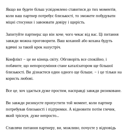
Якщо ви будете більш усвідомлено ставитися до тих моментів,
коли ваш партнер потребує близькості, то зможете побудувати
міцні стосунки і завоювати довіру і щирість.
Запитуйте партнера: що він хоче, чого чекає від вас. Ці питання
завжди можна проговорити. Ваш коханий або кохана будуть
вдячні за такий крок назустріч.
Конфлікт – це не кінець світу. Обговоріть все спокійно, і
побачите, що непорозуміння стане каталізатором ще більшої
близькості. Ви дізнаєтеся один одного ще більше, – і це тільки на
користь любові.
Все це, хоч здається дуже простим, насправді завжди ризиковане.
Ви завжди ризикуєте пропустити той момент, коли партнер
потребував близькості і підтримки. А відновити потім глечик,
який тріснув, дуже непросто…
Ставлячи питання партнеру, ви, можливо, почуєте у відповідь