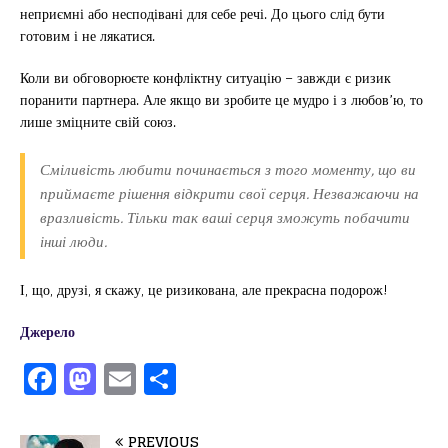
неприємні або несподівані для себе речі. До цього слід бути
готовим і не лякатися.
Коли ви обговорюєте конфліктну ситуацію – завжди є ризик
поранити партнера. Але якщо ви зробите це мудро і з любов’ю, то
лише зміцните свій союз.
Сміливість любити починається з того моменту, що ви
приймаєте рішення відкрити свої серця. Незважаючи на
вразливість. Тільки так ваші серця зможуть побачити
інші люди.
І, що, друзі, я скажу, це ризикована, але прекрасна подорож!
Джерело
F
M
E
П
a
a
m
од
c
st
ai
іл
PREVIOUS