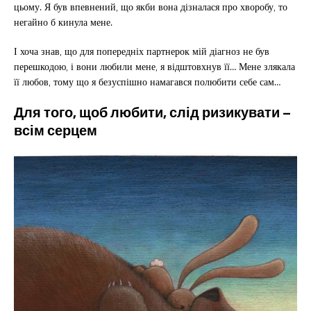
цьому. Я був впевнений, що якби вона дізналася про хворобу, то
негайно б кинула мене.
І хоча знав, що для попередніх партнерок мій діагноз не був
перешкодою, і вони любили мене, я відштовхнув її… Мене злякала
її любов, тому що я безуспішно намагався полюбити себе сам…
Для того, щоб любити, слід ризикувати –
всім серцем