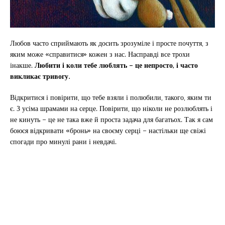
Любов часто сприймають як досить зрозуміле і просте почуття, з
яким може «справитися» кожен з нас. Насправді все трохи
інакше.
Любити і коли тебе люблять – це непросто, і часто
викликає тривогу.
Відкритися і повірити, що тебе взяли і полюбили, такого, яким ти
є. З усіма шрамами на серце. Повірити, що ніколи не розлюблять і
не кинуть – це не така вже й проста задача для багатьох. Так я сам
боюся відкривати «бронь» на своєму серці – настільки ще свіжі
спогади про минулі рани і невдачі.