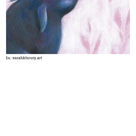
Іл.: sarahkhoury.art