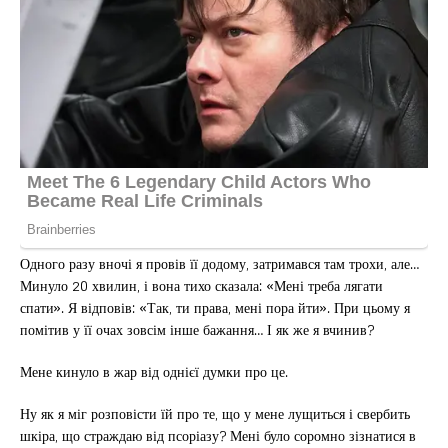
Одного разу вночі я провів її додому, затримався там трохи, але…
Минуло 20 хвилин, і вона тихо сказала: «Мені треба лягати
спати». Я відповів: «Так, ти права, мені пора йти». При цьому я
помітив у її очах зовсім інше бажання… І як же я вчинив?
Мене кинуло в жар від однієї думки про це.
Ну як я міг розповісти їй про те, що у мене лущиться і свербить
шкіра, що страждаю від псоріазу? Мені було соромно зізнатися в