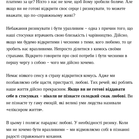
платимо за це? Ніхто з нас не хоче, щоб йому зробили боляче. Але
якщо ви не готові відкрити своє серце і ризикувати, то можете
вважати, що по-справжньому живі?
Небажання ризикувати і бути уразливим – одна з причин того, що
наші стосунки втрачають свою близькість і чарівництво. Дійсно,
якщо ми будемо відкритими і чесними з тими, кого любимо, то це
зробить нас вразливими. Непросто ділитися з кимось своїми
страхами. Відкрито говорити про свої потреби і бути чесними в
першу чергу з собою – чого ми дійсно хочемо.
Немає ніякого сенсу в страху відкритися комусь. Адже ми
позбавляємо себе щастя, пристрасті, любові. Тих речей, які роблять
наше життя дійсно прекрасним.
Якщо ви не готові віддавати
себе в стосунках – ніколи не пізнаєте солодкий смак любові.
Ви
не пізнаєте ту гаму емоцій, які великі уми людства називали
«еліксиром життя».
В цьому і полягає парадокс любові. У необхідності ризику. Коли
ми не хочемо бути вразливими – ми відмовляємо собі в пізнанні
радості справжнього кохання.