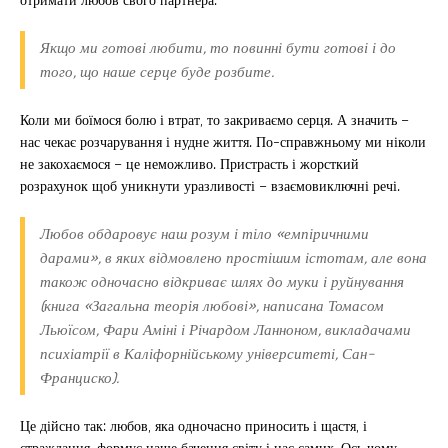
Якщо ми готові любити, то повинні бути готові і до
того, що наше серце буде розбите.
Коли ми боїмося болю і втрат, то закриваємо серця. А значить –
нас чекає розчарування і нудне життя. По-справжньому ми ніколи
не закохаємося – це неможливо. Пристрасть і жорсткий
розрахунок щоб уникнути уразливості – взаємовиключні речі.
Любов обдаровує наш розум і тіло «емпіричними
дарами», в яких відмовлено простішим істотам, але вона
також одночасно відкриває шлях до муки і руйнування
(книга «Загальна теорія любові», написана Томасом
Льюїсом, Фари Аміні і Річардом Ланноном, викладачами
психіатрії в Каліфорнійському університеті, Сан-
Франциско).
Це дійсно так: любов, яка одночасно приносить і щастя, і
страждання, формує наше бачення світу і нас самих. Ось чому