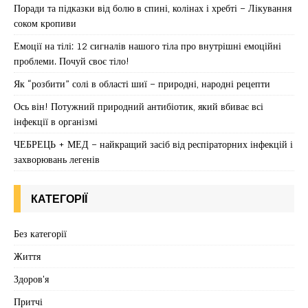
Поради та підказки від болю в спині, колінах і хребті – Лікування
соком кропиви
Емоції на тілі: 12 сигналів нашого тіла про внутрішні емоційні
проблеми. Почуй своє тіло!
Як “розбити” солі в області шиї – природні, народні рецепти
Ось він! Потужний природний антибіотик, який вбиває всі
інфекції в організмі
ЧЕБРЕЦЬ + МЕД – найкращий засіб від респіраторних інфекцій і
захворювань легенів
КАТЕГОРІЇ
Без категорії
Життя
Здоров'я
Притчі