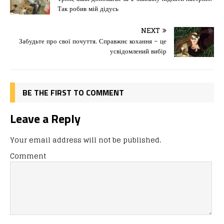
e
o
l
и
Так робив мій дідусь
b
d
т
o
o
ис
NEXT
Забудьте про свої почуття. Справжнє кохання – це
o
n
я
усвідомлений вибір
k
BE THE FIRST TO COMMENT
Leave a Reply
Your email address will not be published.
Comment