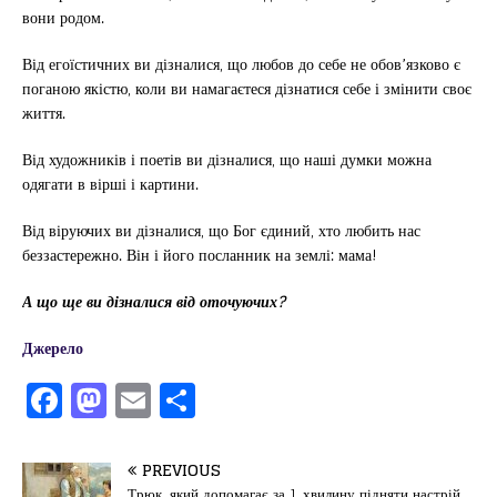
вони родом.
Від егоїстичних ви дізналися, що любов до себе не обов’язково є
поганою якістю, коли ви намагаєтеся дізнатися себе і змінити своє
життя.
Від художників і поетів ви дізналися, що наші думки можна
одягати в вірші і картини.
Від віруючих ви дізналися, що Бог єдиний, хто любить нас
беззастережно. Він і його посланник на землі: мама!
А що ще ви дізналися від оточуючих?
Джерело
F
M
E
П
a
a
m
од
c
st
ai
іл
PREVIOUS
Трюк, який допомагає за 1 хвилину підняти настрій…