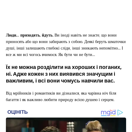
Люди… приходять, йдуть.
Ви іноді навіть не знаєте, що вони
приносять або що вони забирають з собою. Деякі беруть шматочки
душі, інші залишають глибокі сліди, інші зникають непомітно… І
все ж ми всі чогось вчимося. Як бути чи не бути…
Їх не можна розділити на хороших і поганих,
ні. Адже кожен з них виявився значущим і
важливим, і всі вони чомусь навчили вас.
Від мрійників і романтиків ви дізналися, яка чарівна ніч біля
багаття і як важливо любити природу всією душею і серцем.