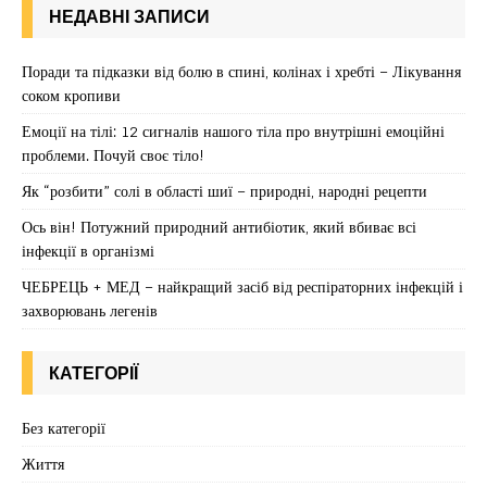
НЕДАВНІ ЗАПИСИ
Поради та підказки від болю в спині, колінах і хребті – Лікування
соком кропиви
Емоції на тілі: 12 сигналів нашого тіла про внутрішні емоційні
проблеми. Почуй своє тіло!
Як “розбити” солі в області шиї – природні, народні рецепти
Ось він! Потужний природний антибіотик, який вбиває всі
інфекції в організмі
ЧЕБРЕЦЬ + МЕД – найкращий засіб від респіраторних інфекцій і
захворювань легенів
КАТЕГОРІЇ
Без категорії
Життя