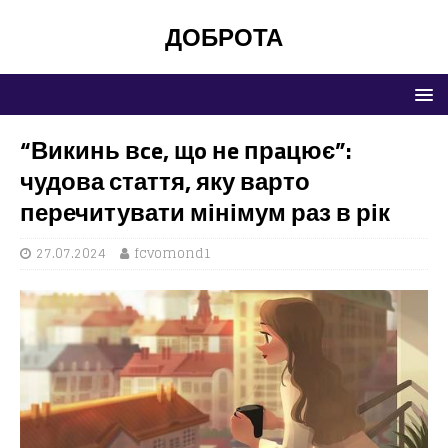
ДОБРОТА
“Викинь вce, щo нe прaцює”:
чудова стаття, яку варто
перечитувати мінімум раз в рік
27.07.2024
fcvomond1