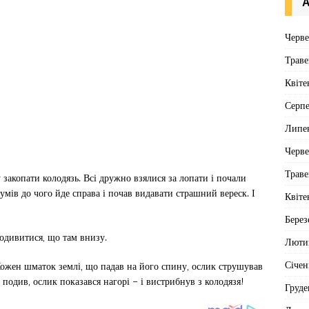
А
Черв
Траве
Квіте
Серп
Липе
Черв
Траве
 закопати колодязь. Всі дружно взялися за лопати і почали
умів до чого йде справа і почав видавати страшний вереск. І
Квіте
Берез
одивитися, що там внизу.
Люти
Січен
Кожен шматок землі, що падав на його спину, ослик струшував
подив, ослик показався нагорі – і вистрибнув з колодязя!
Груде