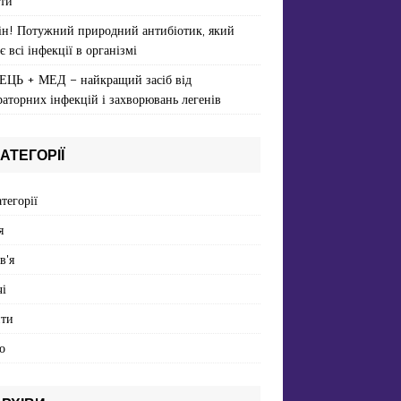
ти
ін! Потужний природний антибіотик, який
є всі інфекції в організмі
ЕЦЬ + МЕД – найкращий засіб від
раторних інфекцій і захворювань легенів
АТЕГОРІЇ
атегорії
я
в'я
і
пти
о