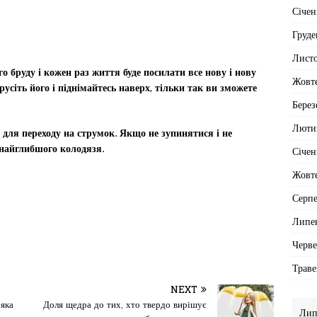
Січен
Груде
Лист
о бруду і кожен раз життя буде посилати все нову і нову
Жовт
русіть його і піднімайтесь наверх, тільки так ви зможете
Берез
Люти
для переходу на струмок. Якщо не зупинятися і не
 найглибшого колодязя.
Січен
Жовт
Серп
Липе
Черв
Траве
NEXT
 яка
Доля щедра до тих, хто твердо вирішує
Лип