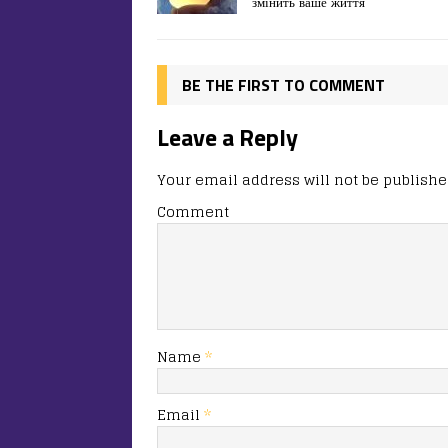
змінить ваше життя
b
d
т
o
o
ис
o
n
я
BE THE FIRST TO COMMENT
k
Leave a Reply
Your email address will not be publishe
Comment
Name
*
Email
*