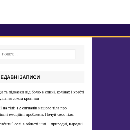
НЕДАВНІ ЗАПИСИ
и та підказки від болю в спині, колінах і хребті
ування соком кропиви
ї на тілі: 12 сигналів нашого тіла про
ішні емоційні проблеми. Почуй своє тіло!
озбити” солі в області шиї – природні, народні