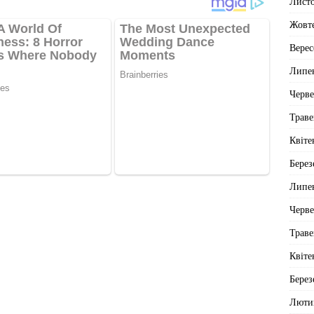
Лист
Жовт
Верес
Липе
Черв
Траве
Квіте
Берез
Липе
Черв
Траве
Квіте
Берез
Люти