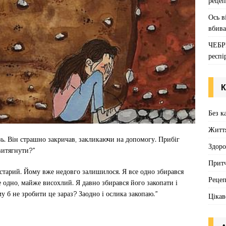
рецеп
Ось в
вбива
ЧЕБР
респі
К
Без к
Житт
зь. Він страшно закричав, закликаючи на допомогу. Прибіг
Здоро
витягнути?”
Притч
 старий. Йому вже недовго залишилося. Я все одно збирався
Реце
е одно, майже висохлий. Я давно збирався його закопати і
у б не зробити це зараз? Заодно і ослика закопаю.”
Цікав