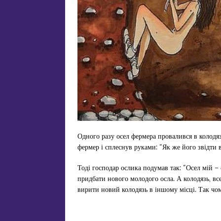
Одного разу осел фермера провалився в колодя
фермер і сплеснув руками: “Як же його звідти 
Тоді господар ослика подумав так: “Осел мій –
придбати нового молодого осла. А колодязь, вс
вирити новий колодязь в іншому місці. Так чом