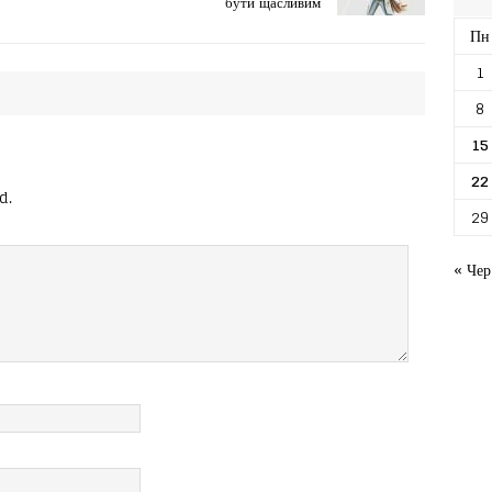
бути щасливим
Пн
1
8
15
22
d.
29
« Чер