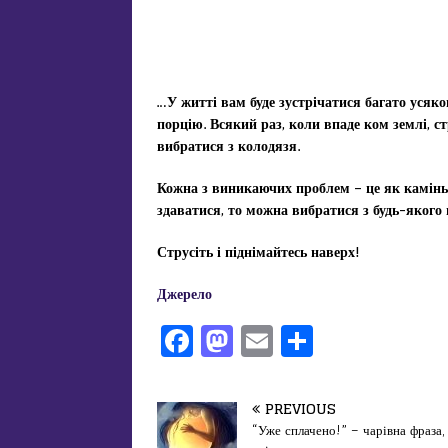
…У житті вам буде зустрічатися багато усяког
порцію. Всякий раз, коли впаде ком землі, ст
вибратися з колодязя.
Кожна з виникаючих проблем – це як камінь 
здаватися, то можна вибратися з будь-якого
Струсіть і піднімайтесь наверх!
Джерело
F
M
E
П
a
a
m
од
c
st
ai
іл
PREVIOUS
e
o
l
и
“Уже сплачено!” – чарівна фраза,