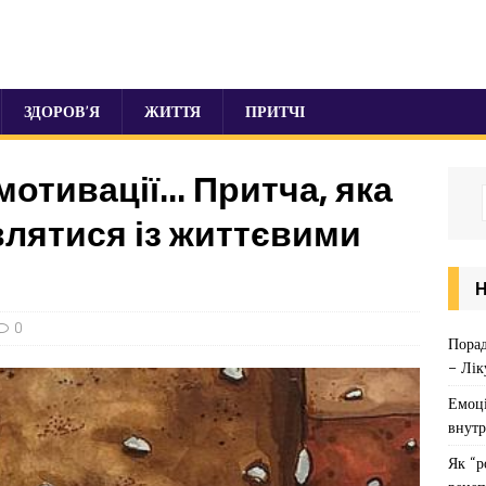
ЗДОРОВ’Я
ЖИТТЯ
ПРИТЧІ
мотивації… Притча, яка
влятися із життєвими
0
Порад
– Лік
Емоці
внутр
Як “р