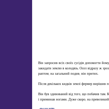
Він запросив всіх своїх сусідів допомогти йому
закидати землю в колодязь. Осел відразу ж зроз
раптом, на загальний подив, він притих.
Після декількох кидків землі фермер вирішив п
Він був здивований від того, що побачив там. 
і приминав ногами. Дуже скоро, на превеликий 