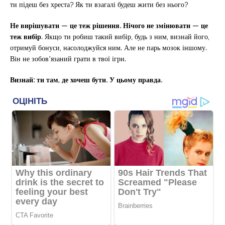
ти підеш без хреста? Як ти взагалі будеш жити без нього?
Не вирішувати — це теж рішення. Нічого не змінювати — це
теж вибір
. Якщо ти робиш такий вибір, будь з ним, визнай його,
отримуй бонуси, насолоджуйся ним. Але не парь мозок іншому.
Він не зобов’язаний грати в твої ігри.
Визнай: ти там, де хочеш бути. У цьому правда.