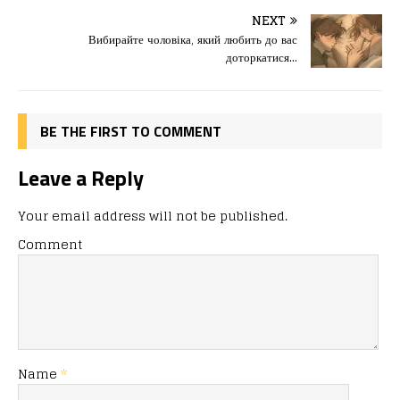
b
d
т
o
o
ис
NEXT
Вибирайте чоловіка, який любить до вас
o
n
я
доторкатися…
k
BE THE FIRST TO COMMENT
Leave a Reply
Your email address will not be published.
Comment
Name
*