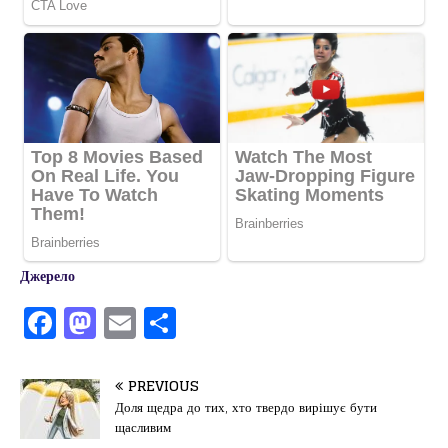
Джерело
F
M
E
П
a
a
m
од
c
st
ai
іл
PREVIOUS
e
o
l
и
Доля щедра до тих, хто твердо вирішує бути
щасливим