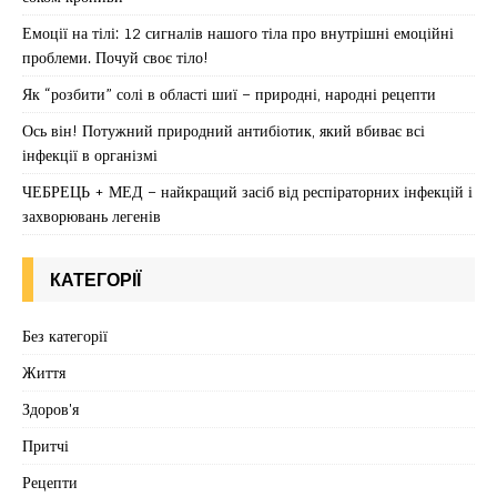
Емоції на тілі: 12 сигналів нашого тіла про внутрішні емоційні
проблеми. Почуй своє тіло!
Як “розбити” солі в області шиї – природні, народні рецепти
Ось він! Потужний природний антибіотик, який вбиває всі
інфекції в організмі
ЧЕБРЕЦЬ + МЕД – найкращий засіб від респіраторних інфекцій і
захворювань легенів
КАТЕГОРІЇ
Без категорії
Життя
Здоров'я
Притчі
Рецепти