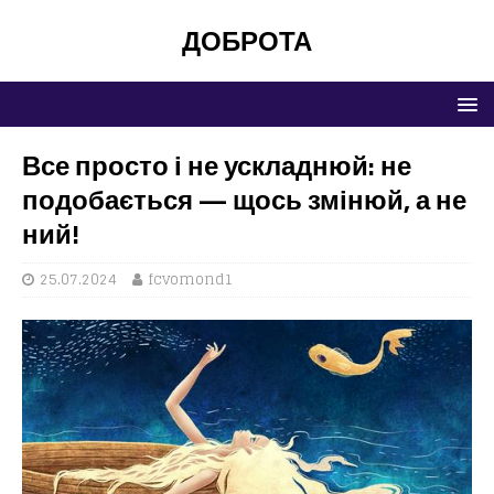
ДОБРОТА
Все просто і не ускладнюй: не
подобається — щось змінюй, а не
ний!
25.07.2024
fcvomond1