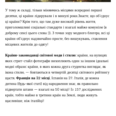
У тому ж складі, тільки міняючись місцями всередині першої
десятки, ці країни лідирували і в минулі роки.Знаєте, що об’єднує
ці країни? Крім того, що там дуже високий рівень життя,
приголомшливі соціальні стандарти і взагалі майже комунізм (в
доброму сенсі цього слова :)). З точки зору модного блогера, всі ці
країни об’єднує надзвичайно просте, без вишукувань, ставлення
місцевих жителів до одягу!
Країни-законодавці світової моди і стилю
; країни, на вулицях
яких стрит-стайл фотографи вихоплюють один за іншим ідеальні
модні образи; країни, в яких кожна друга студентка виглядає, як
ікона стилю, — бовтаються в четвертій десятці світового рейтингу
щастя.
Франція на 32 місці
, Іспанія на 37. Італія, де кожна
дитина (будь-якої статі) від народження знає, як правильно
підвертати штани — взагалі на 50 місці! Із 157 досліджених
країн, тобто майже в третини країн на Землі, люди живуть
щасливіше, ніж італійці!