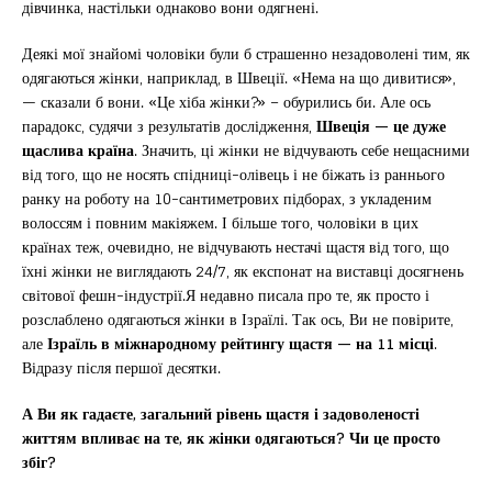
дівчинка, настільки однаково вони одягнені.
Деякі мої знайомі чоловіки були б страшенно незадоволені тим, як
одягаються жінки, наприклад, в Швеції. «Нема на що дивитися»,
— сказали б вони. «Це хіба жінки?» – обурились би. Але ось
парадокс, судячи з результатів дослідження,
Швеція — це дуже
щаслива країна
. Значить, ці жінки не відчувають себе нещасними
від того, що не носять спідниці-олівець і не біжать із раннього
ранку на роботу на 10-сантиметрових підборах, з укладеним
волоссям і повним макіяжем. І більше того, чоловіки в цих
країнах теж, очевидно, не відчувають нестачі щастя від того, що
їхні жінки не виглядають 24/7, як експонат на виставці досягнень
світової фешн-індустрії.Я недавно писала про те, як просто і
розслаблено одягаються жінки в Ізраїлі. Так ось, Ви не повірите,
але
Ізраїль в міжнародному рейтингу щастя — на 11 місці
.
Відразу після першої десятки.
А Ви як гадаєте, загальний рівень щастя і задоволеності
життям впливає на те, як жінки одягаються? Чи це просто
збіг?