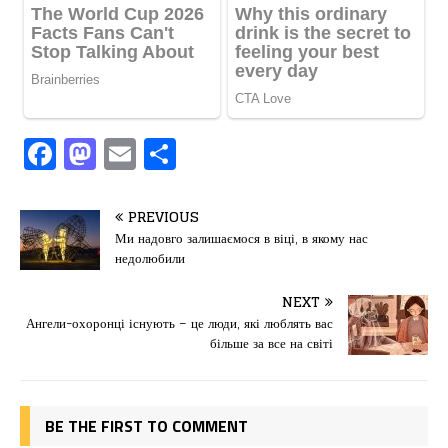
F
M
E
П
a
a
m
од
c
st
ai
іл
PREVIOUS
e
o
l
и
Ми надовго залишаємося в віці, в якому нас
недолюбили
b
d
т
o
o
ис
NEXT
Ангели-охоронці існують – це люди, які люблять вас
o
n
я
більше за все на світі
k
BE THE FIRST TO COMMENT