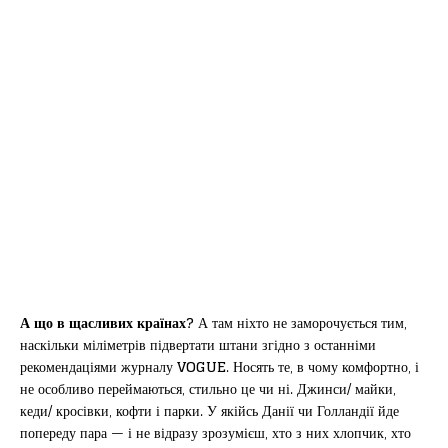
А що в щасливих країнах?
А там ніхто не заморочується тим,
наскільки міліметрів підвертати штани згідно з останніми
рекомендаціями журналу
VOGUE
. Носять те, в чому комфортно, і
не особливо переймаються, стильно це чи ні. Джинси/ майки,
кеди/ кросівки, кофти і парки. У якійсь Данії чи Голландії йде
попереду пара — і не відразу зрозумієш, хто з них хлопчик, хто