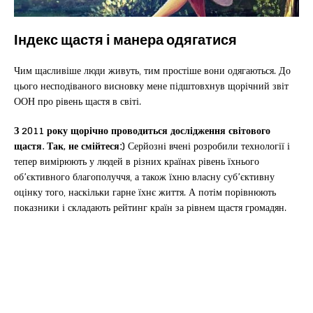
Індекс щастя і манера одягатися
Чим щасливіше люди живуть, тим простіше вони одягаються. До
цього несподіваного висновку мене підштовхнув щорічний звіт
ООН про рівень щастя в світі.
З 2011 року щорічно проводиться дослідження світового
щастя. Так, не смійтеся:)
Серйозні вчені розробили технології і
тепер вимірюють у людей в різних країнах рівень їхнього
об’єктивного благополуччя, а також їхню власну суб’єктивну
оцінку того, наскільки гарне їхнє життя. А потім порівнюють
показники і складають рейтинг країн за рівнем щастя громадян.