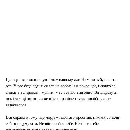
Це людина, чия присутність у вашому житті змінить буквально
все. У вас буде ладиться все на роботі, ви покращає, навчитеся
співати, танцювати, мріяти, – та все що завгодно. Ви відразу ж
помітите ці зміни, адже ніколи раніше нічого подібного не
відбувалося.
Вся справа в тому, що люди – набагато простіші, ніж ми звикли
собі придумувати. Не обманюйте себе. Не тіште себе
помилковими, хоч і солодкими ілюзіями.