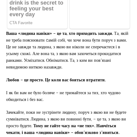
Ваша «людина навіки» – це та, хто приходить завжди.
Та, якій
не треба пояснювати cамій собі, чи хоче вона бути поруч з вами.
Це не завжди та людина, з якою ви ніколи не сперечаєтеся і в
усьому схожі. Але вона та, з якою вам захочеться прокидатися
ранками. Усміхатися. Обніматися. Та, з ким ви пов’язані
невидимою ниткою назавжди.
Любов – це просто. Це коли вас бояться втратити.
І як би вам не було боляче – не тримайтеся за тих, хто чудово
обходиться і без вас.
Зачекайте, поки не зустрінете людину, поруч з якою ви не будете
сумніватися. Людина, з якою ви повинні бути, – це та, з якою ви
просто будете.
Тому не гайте часу на «не тих». Навчіться
чекати, і ваша «людина навіки» – обов’язково з’явиться.