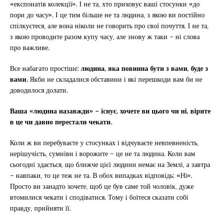
«експонатів колекції». І не та, хто приховує ваші стосунки «до
пори до часу». І це тим більше не та людина, з якою ви постійно
спілкуєтеся, але вона ніколи не говорить про свої почуття. І не та,
з якою проводите разом купу часу, але знову ж таки – ні слова
про важливе.
Все набагато простіше:
людина, яка повинна бути з вами, буде з
вами.
Якби не складалися обставини і які перешкоди вам би не
доводилося долати.
Ваша «людина назавжди» – існує, хочете ви цього чи ні, вірите
в це чи давно перестали чекати.
Коли ж ви перебуваєте у стосунках і відчуваєте невпевненість,
нерішучість, сумніви і ворожите – це не та людина. Коли вам
сьогодні здається, що ближче цієї людини немає на Землі, а завтра
– навпаки, то це теж не та. В обох випадках відповідь: «Ні».
Просто ви занадто хочете, щоб це був саме той чоловік, дуже
втомилися чекати і сподіватися. Тому і боїтеся сказати собі
правду, прийняти її.