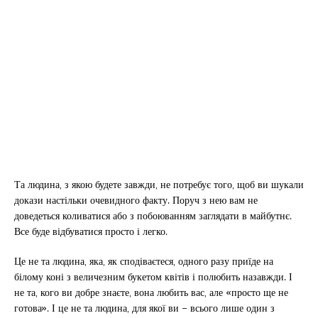
Та людина, з якою будете завжди, не потребує того, щоб ви шукали
докази настільки очевидного факту. Поруч з нею вам не
доведеться коливатися або з побоюванням заглядати в майбутнє.
Все буде відбуватися просто і легко.
Це не та людина, яка, як сподіваєтеся, одного разу приїде на
білому коні з величезним букетом квітів і полюбить назавжди. І
не та, кого ви добре знаєте, вона любить вас, але «просто ще не
готова». І це не та людина, для якої ви – всього лише один з