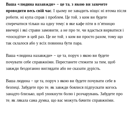
Ваша «людина назавжди» – це та, з якою ви захочете
проводити весь свій час
. І цьому не завадить ніщо: ні втома після
роботи, ні купа справ і проблем. Це той, з ким ви будете
сперечатися тільки на одну тему: в яке кафе піти в п’ятницю
ввечері і які страви замовити, а не про те, чи вдасться вирватися і
«посидіти» в цей раз. Це не той, з ким ви просто разом, тому що
так склалося або у всіх повинна бути пара.
Ваша «людина назавжди» – це та, поруч з якою ви будете
почувати себе справжніми. Перестанете стежити за тим, щоб
завжди бездоганно виглядати або не сказати дурість.
Ваша людина – це та, поруч з якою ви будете почувати себе в
безпеці. Забудете про те, як завжди боялися підпускати когось
занадто близько, щоб уникнути болю і розчарувань. Забудете про
те, як лякала сама думка, що вас можуть бачити справжніми.