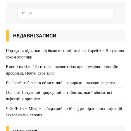
НЕДАВНІ ЗАПИСИ
Поради та підказки від болю в спині, колінах і хребті – Лікування
соком кропиви
Емоції на тілі: 12 сигналів нашого тіла про внутрішні емоційні
проблеми. Почуй своє тіло!
Як “розбити” солі в області шиї – природні, народні рецепти
Ось він! Потужний природний антибіотик, який вбиває всі
інфекції в організмі
ЧЕБРЕЦЬ + МЕД – найкращий засіб від респіраторних інфекцій і
захворювань легенів