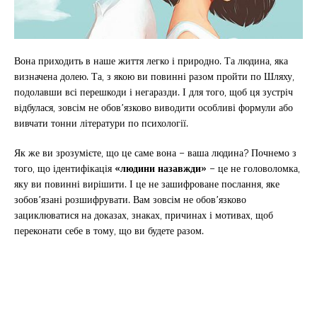
Вона приходить в наше життя легко і природно. Та людина, яка
визначена долею. Та, з якою ви повинні разом пройти по Шляху,
подолавши всі перешкоди і негаразди. І для того, щоб ця зустріч
відбулася, зовсім не обов’язково виводити особливі формули або
вивчати тонни літератури по психології.
Як же ви зрозумієте, що це саме вона – ваша людина? Почнемо з
того, що ідентифікація
«людини назавжди»
– це не головоломка,
яку ви повинні вирішити. І це не зашифроване послання, яке
зобов’язані розшифрувати. Вам зовсім не обов’язково
зациклюватися на доказах, знаках, причинах і мотивах, щоб
переконати себе в тому, що ви будете разом.