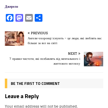
Джерело
F
M
E
П
a
a
m
од
c
st
ai
іл
PREVIOUS
e
o
l
и
Ангели-охоронці існують – це люди, які люблять вас
більше за все на світі
b
d
т
o
o
ис
NEXT
7 правил чистоти, які позбавлять від ментального і
o
n
я
життєвого мотлоху
k
BE THE FIRST TO COMMENT
Leave a Reply
Your email address will not be published.