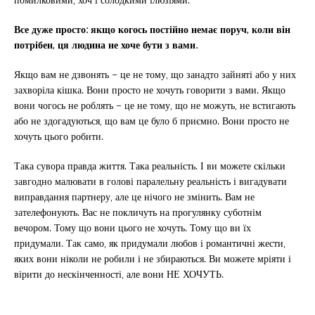
Все дуже просто: якщо когось постійно немає поруч, коли він
потрібен, ця людина не хоче бути з вами.
Якщо вам не дзвонять – це не тому, що занадто зайняті або у них
захворіла кішка. Вони просто не хочуть говорити з вами. Якщо
вони чогось не роблять – це не тому, що не можуть, не встигають
або не здогадуються, що вам це було б приємно. Вони просто не
хочуть цього робити.
Така сувора правда життя. Така реальність. І ви можете скільки
завгодно малювати в голові паралельну реальність і вигадувати
виправдання партнеру, але це нічого не змінить. Вам не
зателефонують. Вас не покличуть на прогулянку суботнім
вечором. Тому що вони цього не хочуть. Тому що ви їх
придумали. Так само, як придумали любов і романтичні жести,
яких вони ніколи не робили і не збираються. Ви можете мріяти і
вірити до нескінченності, але вони НЕ ХОЧУТЬ.