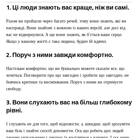
1. Ці люди знають вас краще, ніж ви самі.
Разом ви пройшли через багато речей, тому вони знають, які ви
насправді. Вони знайомі з кожною із ваших версій, але досі від
вас не відвернулися. А ще вони знають, як б’ється ваше серце.
Якщо у вашому житті є така людина, будьте їй вдячні.
2. Поруч з ними завжди комфортно.
Настільки комфортно, що ви буквально можете сказати все, що
хочеться. Поговорити про що завгодно і зробити що завгодно, не
боячись критики та висміювання. Поруч з ними ви отримуєте
свободу.
3. Вони слухають вас на більш глибокому
рівні.
І слухають не для того, щоб відповісти, а, швидше, щоб зрозуміти
ваш біль і знайти спосіб допомогти. Ось що робить цих людей
такими унікальними і змушує їх виділятися з натовпу. І ось чому