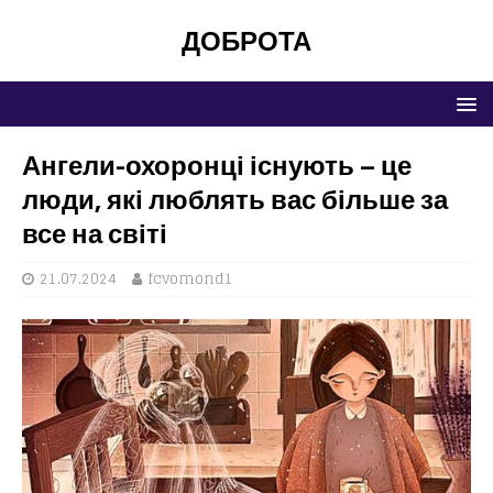
ДОБРОТА
Ангели-охоронці існують – це
люди, які люблять вас більше за
все на світі
21.07.2024
fcvomond1