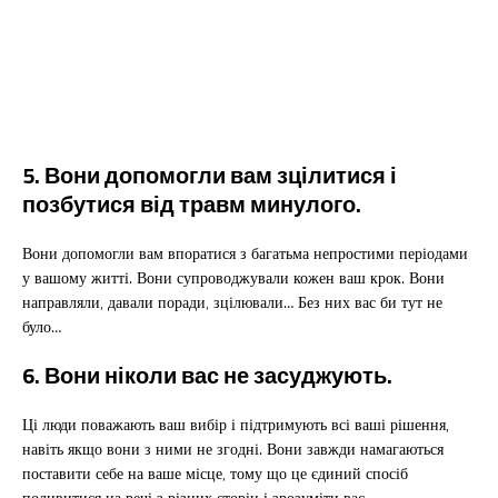
5. Вони допомогли вам зцілитися і
позбутися від травм минулого.
Вони допомогли вам впоратися з багатьма непростими періодами
у вашому житті. Вони супроводжували кожен ваш крок. Вони
направляли, давали поради, зцілювали… Без них вас би тут не
було…
6. Вони ніколи вас не засуджують.
Ці люди поважають ваш вибір і підтримують всі ваші рішення,
навіть якщо вони з ними не згодні. Вони завжди намагаються
поставити себе на ваше місце, тому що це єдиний спосіб
подивитися на речі з різних сторін і зрозуміти вас.