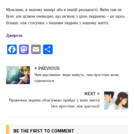
Можливо, в іншому вимірі або в іншій реальності. Якби там не
було, але цілком очевидно, що зв’язок з цією людиною – це щось
більше, ніж стосунки з іншими людьми у вашому житті.
Джерело
F
M
E
П
a
a
m
од
c
st
ai
іл
PREVIOUS
e
o
l
и
Чим щасливіше люди живуть, тим простіше вони
одягаються
b
d
т
o
o
ис
NEXT
Правильна людина обов’язково прийде у ваше життя
o
n
я
(все простіше, ніж здається)
k
BE THE FIRST TO COMMENT