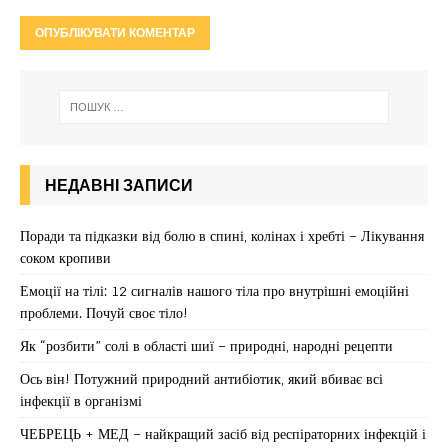
НЕДАВНІ ЗАПИСИ
Поради та підказки від болю в спині, колінах і хребті – Лікування
соком кропиви
Емоції на тілі: 12 сигналів нашого тіла про внутрішні емоційні
проблеми. Почуй своє тіло!
Як “розбити” солі в області шиї – природні, народні рецепти
Ось він! Потужний природний антибіотик, який вбиває всі
інфекції в організмі
ЧЕБРЕЦЬ + МЕД – найкращий засіб від респіраторних інфекцій і