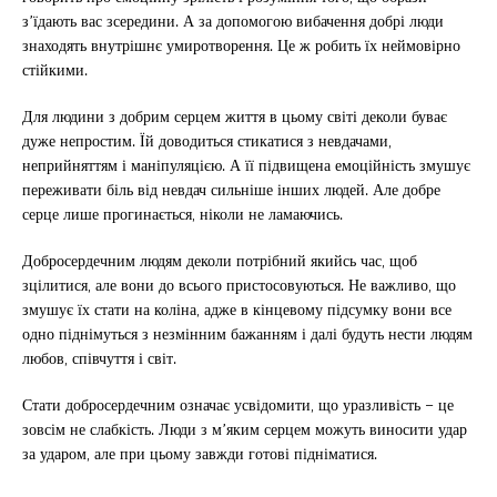
з’їдають вас зсередини. А за допомогою вибачення добрі люди
знаходять внутрішнє умиротворення. Це ж робить їх неймовірно
стійкими.
Для людини з добрим серцем життя в цьому світі деколи буває
дуже непростим. Їй доводиться стикатися з невдачами,
неприйняттям і маніпуляцією. А її підвищена емоційність змушує
переживати біль від невдач сильніше інших людей. Але добре
серце лише прогинається, ніколи не ламаючись.
Добросердечним людям деколи потрібний якийсь час, щоб
зцілитися, але вони до всього пристосовуються. Не важливо, що
змушує їх стати на коліна, адже в кінцевому підсумку вони все
одно піднімуться з незмінним бажанням і далі будуть нести людям
любов, співчуття і світ.
Стати добросердечним означає усвідомити, що уразливість – це
зовсім не слабкість. Люди з м’яким серцем можуть виносити удар
за ударом, але при цьому завжди готові підніматися.