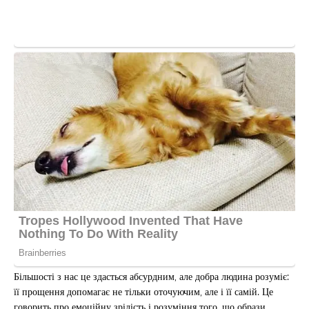
Більшості з нас це здасться абсурдним, але добра людина розуміє:
її прощення допомагає не тільки оточуючим, але і її самій. Це
говорить про емоційну зрілість і розуміння того, що образи