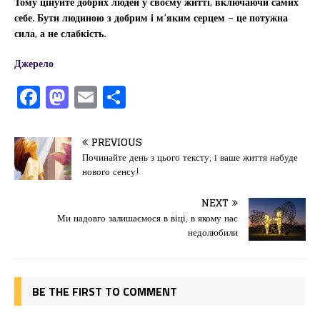
Тому цінуйте добрих людей у своєму житті, включаючи самих
себе. Бути людиною з добрим і м’яким серцем – це потужна
сила, а не слабкість.
Джерело
F
M
E
П
a
a
m
од
c
st
ai
іл
PREVIOUS
e
o
l
и
Починайте день з цього тексту, і ваше життя набуде
нового сенсу!
b
d
т
o
o
ис
NEXT
Ми надовго залишаємося в віці, в якому нас
o
n
я
недолюбили
k
BE THE FIRST TO COMMENT