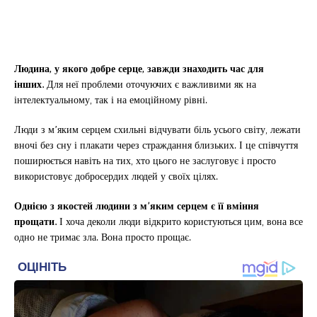
Людина, у якого добре серце, завжди знаходить час для
інших.
Для неї проблеми оточуючих є важливими як на
інтелектуальному, так і на емоційному рівні.
Люди з м’яким серцем схильні відчувати біль усього світу, лежати
вночі без сну і плакати через страждання близьких. І це співчуття
поширюється навіть на тих, хто цього не заслуговує і просто
використовує добросердих людей у своїх цілях.
Однією з якостей людини з м’яким серцем є її вміння
прощати.
І хоча деколи люди відкрито користуються цим, вона все
одно не тримає зла. Вона просто прощає.