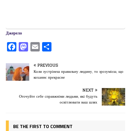
Джерело
F
M
E
П
a
a
m
од
c
st
ai
іл
PREVIOUS
e
o
l
и
Коли зустрінеш правильну людину, то зрозумієш, що
коханнє прекрасне
b
d
т
o
o
ис
NEXT
Оточуйте себе справжніми людьми, які будуть
o
n
я
освітлювати ваш шлях
k
BE THE FIRST TO COMMENT