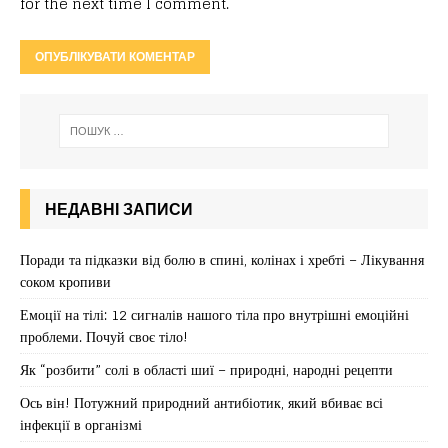
for the next time I comment.
НЕДАВНІ ЗАПИСИ
Поради та підказки від болю в спині, колінах і хребті – Лікування
соком кропиви
Емоції на тілі: 12 сигналів нашого тіла про внутрішні емоційні
проблеми. Почуй своє тіло!
Як “розбити” солі в області шиї – природні, народні рецепти
Ось він! Потужний природний антибіотик, який вбиває всі
інфекції в організмі