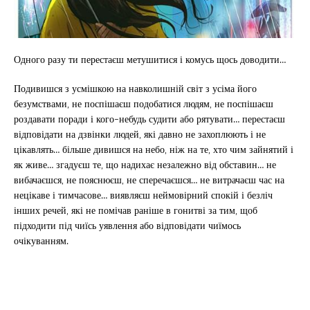
Одного разу ти перестаєш метушитися і комусь щось доводити…
Подивишся з усмішкою на навколишній світ з усіма його
безумствами, не поспішаєш подобатися людям, не поспішаєш
роздавати поради і кого-небудь судити або рятувати… перестаєш
відповідати на дзвінки людей, які давно не захоплюють і не
цікавлять… більше дивишся на небо, ніж на те, хто чим зайнятий і
як живе… згадуєш те, що надихає незалежно від обставин… не
вибачаєшся, не пояснюєш, не сперечаєшся… не витрачаєш час на
нецікаве і тимчасове… виявляєш неймовірний спокій і безліч
інших речей, які не помічав раніше в гонитві за тим, щоб
підходити під чиїсь уявлення або відповідати чиїмось
очікуванням.