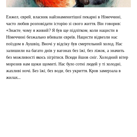
Енжел, єврей, власник найзнаменитішої пекарні в Німеччині,
часто любив розповідати історію зі свого життя. Він говорив:
«Знаєте, чому я живий? Я був ще підлітком, коли нацисти в
Німеччині безжально вбивали євреїв. Нацисти відвезли нас
поїздом в Аушвіц. Вночі у відсіку був смертельний холод. Нас
залишили на багато днів у вагонах без їжі, без ліжок, а значить
без можливості якось зігрітися. Всюди йшов сніг. Холодний вітер
морозив нам щоки щомиті. Нас було сотні людей у ті холодні,
жахливі ночі. Без їжі, без води, без укриття. Кров замерзала в
жилах…