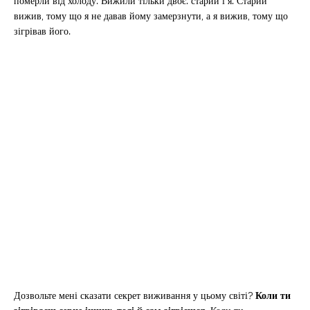
померли від холоду. Вижили тільки двоє: старий і я. Старий
вижив, тому що я не давав йому замерзнути, а я вижив, тому що
зігрівав його.
Дозвольте мені сказати секрет виживання у цьому світі?
Коли ти