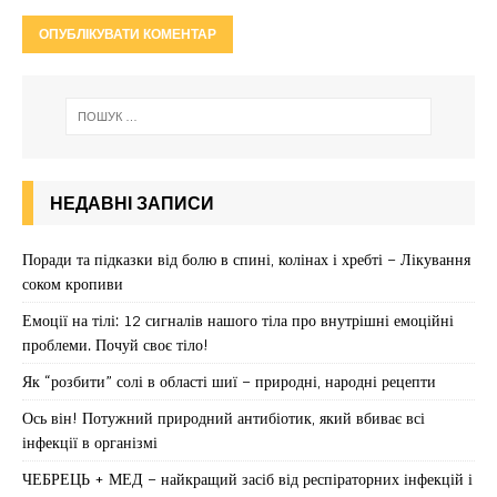
НЕДАВНІ ЗАПИСИ
Поради та підказки від болю в спині, колінах і хребті – Лікування
соком кропиви
Емоції на тілі: 12 сигналів нашого тіла про внутрішні емоційні
проблеми. Почуй своє тіло!
Як “розбити” солі в області шиї – природні, народні рецепти
Ось він! Потужний природний антибіотик, який вбиває всі
інфекції в організмі
ЧЕБРЕЦЬ + МЕД – найкращий засіб від респіраторних інфекцій і