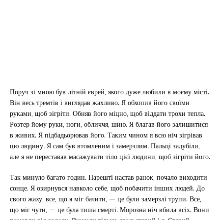
Поруч зі мною був літній єврей, якого дуже любили в моєму місті.
Він весь тремтів і виглядав жахливо. Я обхопив його своїми
руками, щоб зігріти. Обняв його міцно, щоб віддати трохи тепла.
Розтер йому руки, ноги, обличчя, шию. Я благав його залишитися
в живих. Я підбадьорював його. Таким чином я всю ніч зігрівав
цю людину. Я сам був втомленим і замерзлим. Пальці задубіли,
але я не переставав масажувати тіло цієї людини, щоб зігріти його.
Так минуло багато годин. Нарешті настав ранок, почало виходити
сонце. Я озирнувся навколо себе, щоб побачити інших людей. До
свого жаху, все, що я міг бачити, — це були замерзлі трупи. Все,
що міг чути, — це була тиша смерті. Морозна ніч вбила всіх. Вони