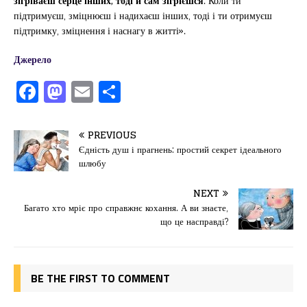
зігріваєш серце інших, тоді й сам зігрієшся
. Коли ти
підтримуєш, зміцнюєш і надихаєш інших, тоді і ти отримуєш
підтримку, зміцнення і наснагу в житті».
Джерело
F
M
E
П
a
a
m
од
c
st
ai
іл
PREVIOUS
e
o
l
и
Єдність душ і прагнень: простий секрет ідеального
шлюбу
b
d
т
o
o
ис
NEXT
Багато хто мріє про справжнє кохання. А ви знаєте,
o
n
я
що це насправді?
k
BE THE FIRST TO COMMENT