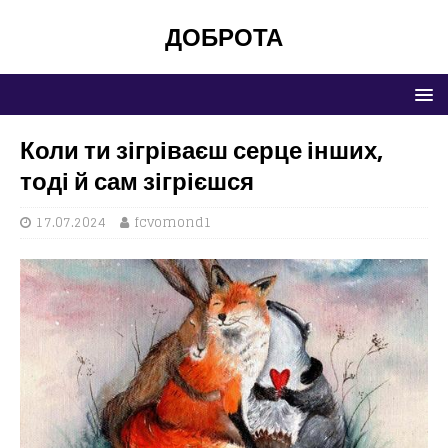
ДОБРОТА
Коли ти зігріваєш серце інших,
тоді й сам зігрієшся
17.07.2024
fcvomond1