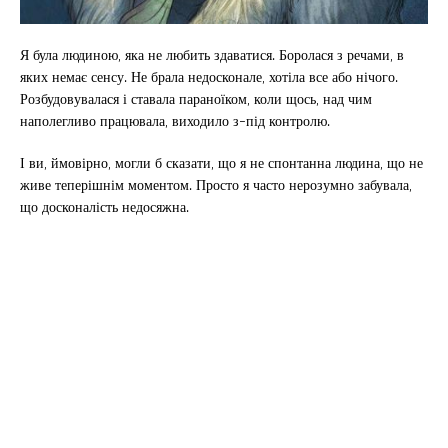
Я була людиною, яка не любить здаватися. Боролася з речами, в
яких немає сенсу. Не брала недосконале, хотіла все або нічого.
Розбудовувалася і ставала параноїком, коли щось, над чим
наполегливо працювала, виходило з-під контролю.
І ви, ймовірно, могли б сказати, що я не спонтанна людина, що не
живе теперішнім моментом. Просто я часто нерозумно забувала,
що досконалість недосяжна.