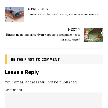
a
a
m
од
c
st
ai
іл
PREVIOUS
e
o
l
и
“Університет Ангелів”: казка, яка переверне ваш світ
b
d
т
o
o
ис
NEXT
Ніколи не припиняйте бути хорошою людиною через
o
n
я
поганих людей
k
BE THE FIRST TO COMMENT
Leave a Reply
Your email address will not be published.
Comment