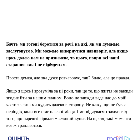
Бачте, ми готові боротися за речі, на які, як ми думаємо,
заслуговуємо. Ми можемо вивернутися навиворіт, але якщо
щось долею нам не призначене, то цього, попри всі наші
старання, так і не відбудеться.
Проста думка, але яка дуже розчаровує, так? Знаю, але це правда.
Якщо я щось і зрозуміла за ці роки, так це те, що життя не завжди
згодне йти за нашим планом. Воно не завжди веде нас до мрій,
часто звертаючи кудись далеко в сторону. Не кажу, що не буває
періодів, коли все стає на свої місця, і ми відчуваємо захват від
того, що нарешті зірвали «великий куш». На щастя, такі моменти
все ж трапляються.