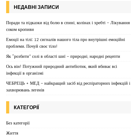
НЕДАВНІ ЗАПИСИ
Поради та підказки від болю в спині, колінах і хребті – Лікування
соком кропиви
Емоції на тілі: 12 сигналів нашого тіла про внутрішні емоційні
проблеми. Почуй своє тіло!
Як “розбити” солі в області шиї – природні, народні рецепти
Ось він! Потужний природний антибіотик, який вбиває всі
інфекції в організмі
ЧЕБРЕЦЬ + МЕД – найкращий засіб від респіраторних інфекцій і
захворювань легенів
КАТЕГОРІЇ
Без категорії
Життя