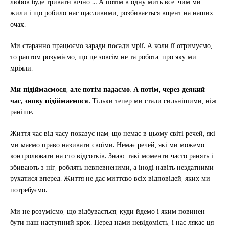
любов буде тривати вічно … А потім в одну мить все, чим ми
жили і що робило нас щасливими, розбивається вщент на наших
очах.
Ми старанно працюємо заради посади мрії. А коли її отримуємо,
то раптом розуміємо, що це зовсім не та робота, про яку ми
мріяли.
Ми підіймаємося, але потім падаємо. А потім, через деякий
час, знову підіймаємося.
Тільки тепер ми стали сильнішими, ніж
раніше.
Життя час від часу показує нам, що немає в цьому світі речей, які
ми маємо право називати своїми. Немає речей, які ми можемо
контролювати на сто відсотків. Знаю, такі моменти часто ранять і
збивають з ніг, роблять невпевненими, а іноді навіть нездатними
рухатися вперед. Життя не дає миттєво всіх відповідей, яких ми
потребуємо.
Ми не розуміємо, що відбувається, куди йдемо і яким повинен
бути наш наступний крок. Перед нами невідомість, і нас лякає ця