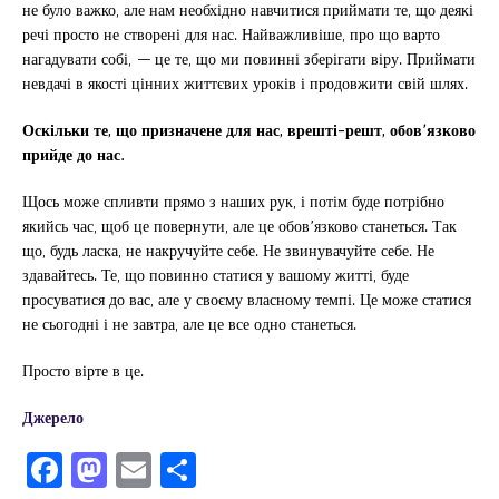
не було важко, але нам необхідно навчитися приймати те, що деякі
речі просто не створені для нас. Найважливіше, про що варто
нагадувати собі,
—
це те, що ми повинні зберігати віру. Приймати
невдачі в якості цінних життєвих уроків і продовжити свій шлях.
Оскільки те, що призначене для нас, врешті-решт, обов’язково
прийде до нас.
Щось може спливти прямо з наших рук, і потім буде потрібно
якийсь час, щоб це повернути, але це обов’язково станеться. Так
що, будь ласка, не накручуйте себе. Не звинувачуйте себе. Не
здавайтесь. Те, що повинно статися у вашому житті, буде
просуватися до вас, але у своєму власному темпі. Це може статися
не сьогодні і не завтра, але це все одно станеться.
Просто вірте в це.
Джерело
F
M
E
П