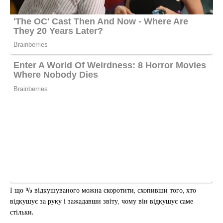
І що % відкушуваного можна скоротити, схопивши того, хто
відкушує за руку і зажадавши звіту, чому він відкушує саме
стільки.