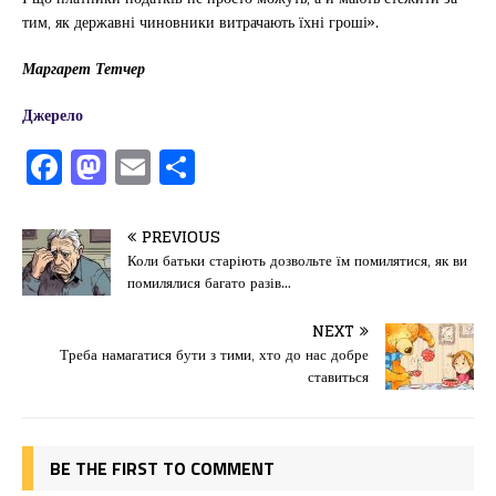
тим, як державні чиновники витрачають їхні гроші».
Маргарет Тетчер
Джерело
F
M
E
П
a
a
m
од
c
st
ai
іл
PREVIOUS
e
o
l
и
Коли батьки старіють дозвольте їм помилятися, як ви
помилялися багато разів…
b
d
т
o
o
ис
NEXT
Треба намагатися бути з тими, хто до нас добре
o
n
я
ставиться
k
BE THE FIRST TO COMMENT