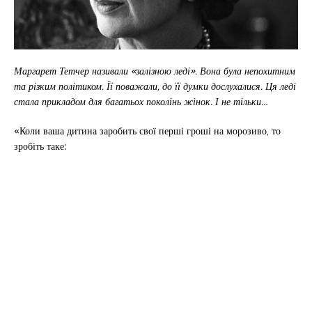
Маргарет Тетчер називали «залізною леді». Вона була непохитним
та різким політиком. Її поважали, до її думки дослухалися. Ця леді
стала прикладом для багатьох поколінь жінок. І не тільки…
«Коли ваша дитина заробить свої перші гроші на морозиво, то
зробіть таке: