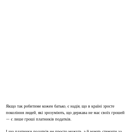
Якщо так робитиме кожен батько, є надія, що в країні зросте
покоління людей, які зрозуміють, що держава не має своїх грошей
— є лише гроші платників податків.
І що платники податків не просто можуть, а й мають стежити за