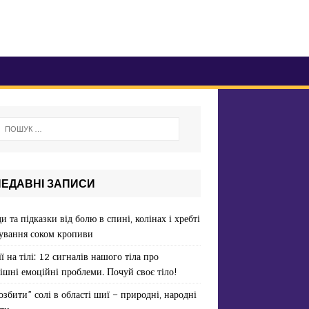
НЕДАВНІ ЗАПИСИ
и та підказки від болю в спині, колінах і хребті
ування соком кропиви
ї на тілі: 12 сигналів нашого тіла про
ішні емоційні проблеми. Почуй своє тіло!
озбити” солі в області шиї – природні, народні