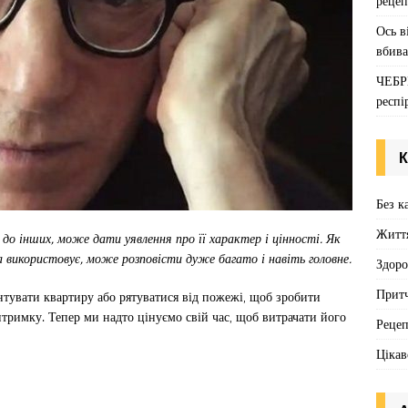
рецеп
Ось в
вбива
ЧЕБР
респі
К
Без к
Житт
 до інших, може дати уявлення про її характер і цінності. Як
на використовує, може розповісти дуже багато і навіть головне.
Здоро
Притч
онтувати квартиру або рятуватися від пожежі, щоб зробити
витримку. Тепер ми надто цінуємо свій час, щоб витрачати його
Реце
Цікав