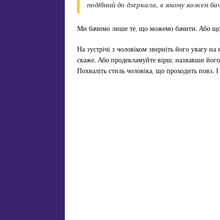
подібний до дзеркала, в якому кожен б
Ми бачимо лише те, що можемо бачити. Або що
На зустрічі з чоловіком зверніть його увагу на
скаже. Або продекламуйте вірш, назвавши його 
Похваліть стиль чоловіка, що проходить повз. І