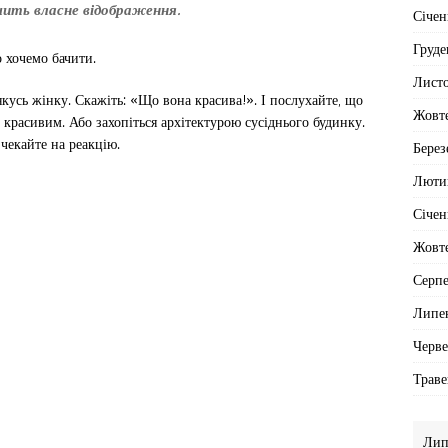
ачить власне відображення.
Січен
Груде
 хочемо бачити.
Лист
 якусь жінку. Скажіть: «Що вона красива!». І послухайте, що
Жовт
красивим. Або захопіться архітектурою сусіднього будинку.
 чекайте на реакцію.
Берез
Люти
Січен
Жовт
Серп
Липе
Черв
Траве
Лип