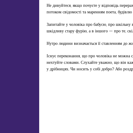
Не дивуйтеся, якщо почуєте у відповідь перер
потоком свідомості та маренням поета, будівл
Запитайте у чоловіка про бабусю, про шкільну 
шкідливу стару фурію, а в іншого — про те, скі
Нутро людини визначається її ставленням до жи
Існує переконання, що про чоловіка не можна с
нехтуйте словами. Слухайте уважно, що він ка
у дрібницях. Чи носить у собі добро? Або роздр