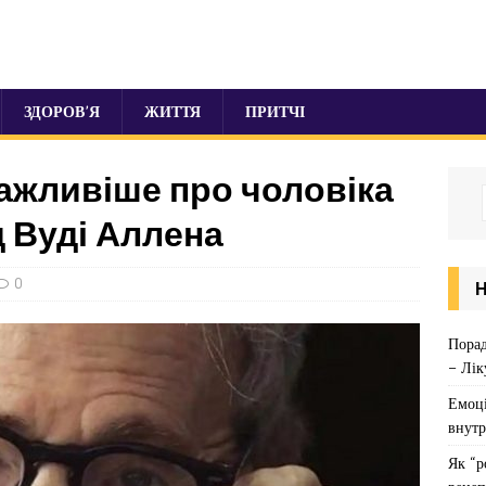
ЗДОРОВ’Я
ЖИТТЯ
ПРИТЧІ
важливіше про чоловіка
д Вуді Аллена
0
Порад
– Лік
Емоці
внутр
Як “р