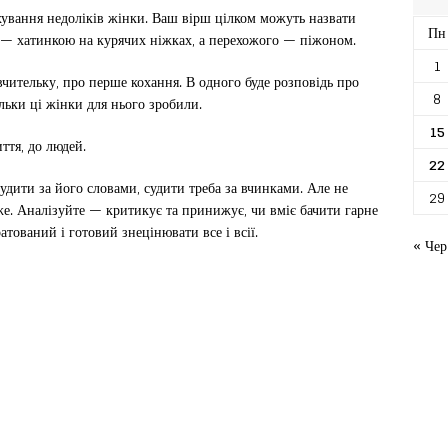
ахування недоліків жінки. Ваш вірш цілком можуть назвати
Пн
ю — хатинкою на курячих ніжках, а перехожого — піжоном.
1
вчительку, про перше кохання. В одного буде розповідь про
8
льки ці жінки для нього зробили.
15
ття, до людей.
22
удити за його словами, судити треба за вчинками. Але не
29
же. Аналізуйте — критикує та принижує, чи вміє бачити гарне
атований і готовий знецінювати все і всії.
« Чер