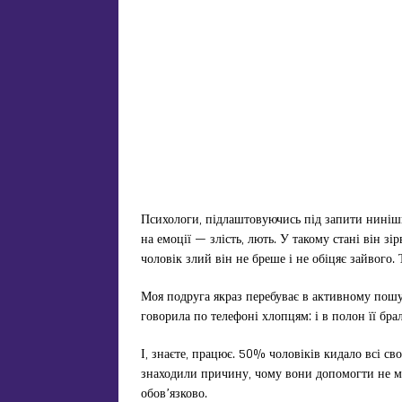
Психологи, підлаштовуючись під запити нинішн
на емоції — злість, лють. У такому стані він з
чоловік злий він не бреше і не обіцяє зайвого.
Моя подруга якраз перебуває в активному пошук
говорила по телефоні хлопцям: і в полон її бра
І, знаєте, працює. 50% чоловіків кидало всі св
знаходили причину, чому вони допомогти не мож
обов’язково.