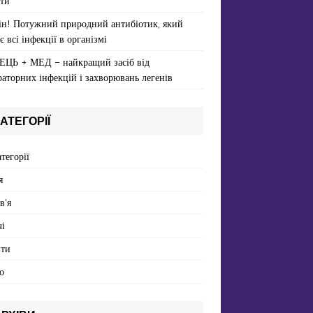
ти
ін! Потужний природний антибіотик, який
є всі інфекції в організмі
ЕЦЬ + МЕД – найкращий засіб від
раторних інфекцій і захворювань легенів
АТЕГОРІЇ
атегорії
я
в'я
і
пти
о