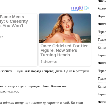
Лист
Жовт
Верес
Липе
Черв
Траве
Квіте
Берез
Липе
Черв
користі — нуль. Але порада і справді дієва. Це не в ресторані
Траве
знатися один одного краще». Паоло Коельо має
Квіте
рислухатися:
Берез
Люти
 тільки тому, що носиш прекрасне в собі. Бо світ