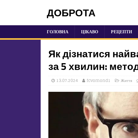
ДОБРОТА
ГОЛОВНА
ЦІКАВО
РЕЦЕПТИ
Як дізнатися най
за 5 хвилин: мето
13.07.2024
fcvomond1
Життя