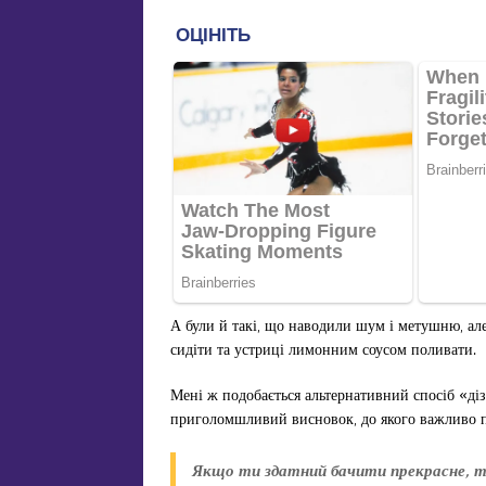
А були й такі, що наводили шум і метушню, але 
сидіти та устриці лимонним соусом поливати.
Мені ж подобається альтернативний спосіб «ді
приголомшливий висновок, до якого важливо п
Якщо ти здатний бачити прекрасне, то