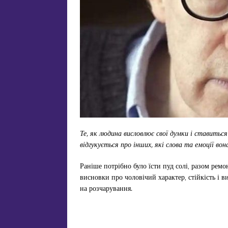
Те, як людина висловлює свої думки і ставиться
відгукується про інших, які слова та емоції во
Раніше потрібно було їсти пуд солі, разом рем
висновки про чоловічий характер, стійкість і 
на розчарування.