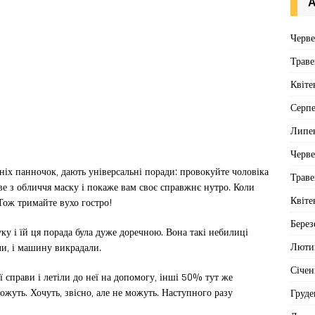
А
Черв
Траве
Квіте
Серп
Липе
Черв
іх панночок, дають універсальні поради: провокуйте чоловіка
Траве
ірве з обличчя маску і покаже вам своє справжнє нутро. Коли
Квіте
 Тож тримайте вухо гостро!
Берез
у і їй ця порада була дуже доречною. Вона такі небилиці
Люти
ли, і машину викрадали.
Січен
ої справи і летіли до неї на допомогу, інші 50% тут же
уть. Хочуть, звісно, ​​але не можуть. Наступного разу
Груде