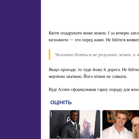
Квіти подарувати може кожен. І за вечерю зап
визначити — хто перед нами. Не бійтеся виявит
Чоловіки бояться не розумних жінок, а т
Якщо пропаде, то туди йому й дорога. Не бійтес
мертвою хваткою. Його нічим не злякати.
Вуді Аллен сформулював гарну пораду для жіно