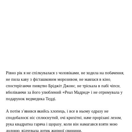
Рівно рік я не спілкувалася з чоловіками, не ходила на побачення,
не пила каву з фісташковим морозивом, не маялася в кіно,
спостерігаючи пияцтво Бріджіт Джонс, не тріскала в пабі чіпси,
вболіваючи за його улюблений «Реал Мадрид» і не отримувала у
подарунок ведмедика Тедді.
А потім з’явився якийсь хлопець, і все в ньому одразу не
сподобалося: ніс сплюснутий, очі крихітні, наче прорізані лезом,
рука квадратна гаряча і щоразу, коли він намагався взяти мою
долоню, відчувала дотик жирної свинини.