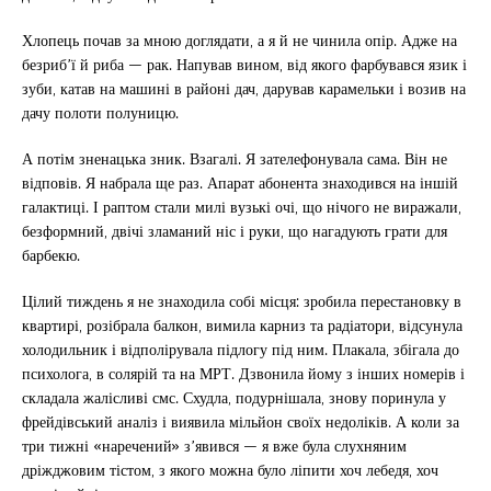
Хлопець почав за мною доглядати, а я й не чинила опір. Адже на
безриб’ї й риба — рак. Напував вином, від якого фарбувався язик і
зуби, катав на машині в районі дач, дарував карамельки і возив на
дачу полоти полуницю.
А потім зненацька зник. Взагалі. Я зателефонувала сама. Він не
відповів. Я набрала ще раз. Апарат абонента знаходився на іншій
галактиці. І раптом стали милі вузькі очі, що нічого не виражали,
безформний, двічі зламаний ніс і руки, що нагадують грати для
барбекю.
Цілий тиждень я не знаходила собі місця: зробила перестановку в
квартирі, розібрала балкон, вимила карниз та радіатори, відсунула
холодильник і відполірувала підлогу під ним. Плакала, збігала до
психолога, в солярій та на МРТ. Дзвонила йому з інших номерів і
складала жалісливі смс. Схудла, подурнішала, знову поринула у
фрейдівський аналіз і виявила мільйон своїх недоліків. А коли за
три тижні «наречений» з’явився — я вже була слухняним
дріжджовим тістом, з якого можна було ліпити хоч лебедя, хоч