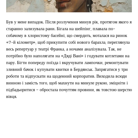
Був у мене випадок. Після розлучення минув рік, протягом якого я
старанно зализувала рани. Бігала на шейпінг, плавала по-
собачому в хлористому басейні, що смердить, моталася на ринок
«7-й кілометр», щоб прикупити собі нового барахла, переглянула
весь репертуар у театрі Франка, а ночами аналізувала. Так, не
потрібно було наполягати на «Дяді Вані» і годувати котлетами на
пару. Бігти попереду поїзда і вкручувати лампочки, ремонтувати
зливний бачок і купувати квитки в Бердянськ. Запрягатися у три
роботи та відпускати на щоденний корпоратив. Виходила всюди
винною і замість того, щоб махнути на минуле рукою, зміцніти і
підбадьоритися – обростала почуттям провини, як товстою шерстю
вівця.