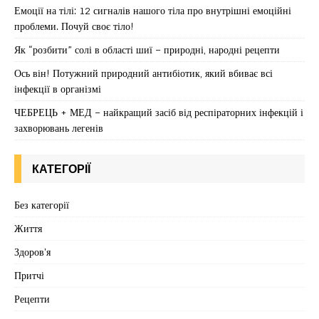
Емоції на тілі: 12 сигналів нашого тіла про внутрішні емоційні
проблеми. Почуй своє тіло!
Як “розбити” солі в області шиї – природні, народні рецепти
Ось він! Потужний природний антибіотик, який вбиває всі
інфекції в організмі
ЧЕБРЕЦЬ + МЕД – найкращий засіб від респіраторних інфекцій і
захворювань легенів
КАТЕГОРІЇ
Без категорії
Життя
Здоров'я
Притчі
Рецепти