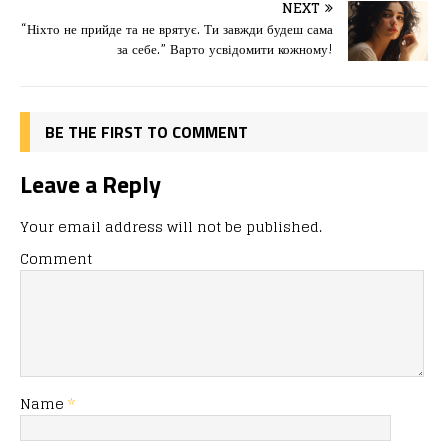
o
o
ис
NEXT
“Ніхто не прийде та не врятує. Ти завжди будеш сама
o
n
я
за себе.” Варто усвідомити кожному!
k
BE THE FIRST TO COMMENT
Leave a Reply
Your email address will not be published.
Comment
Name
*