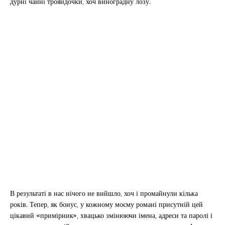
дурні чайні трояндочки, хоч виноградну лозу.
В результаті в нас нічого не вийшло, хоч і промайнули кілька
років. Тепер, як бонус, у кожному моєму романі присутній цей
цікавий «примірник», хвацько змінюючи імена, адреси та паролі і