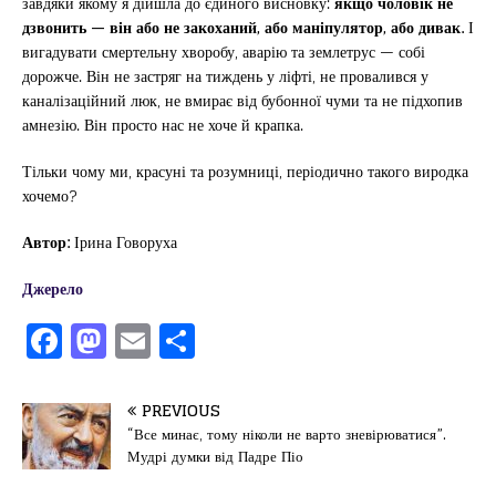
завдяки якому я дійшла до єдиного висновку:
якщо чоловік не
дзвонить — він або не закоханий, або маніпулятор, або дивак.
І
вигадувати смертельну хворобу, аварію та землетрус — собі
дорожче. Він не застряг на тиждень у ліфті, не провалився у
каналізаційний люк, не вмирає від бубонної чуми та не підхопив
амнезію. Він просто нас не хоче й крапка.
Тільки чому ми, красуні та розумниці, періодично такого виродка
хочемо?
Автор:
Ірина Говоруха
Джерело
F
M
E
П
a
a
m
од
c
st
ai
іл
PREVIOUS
e
o
l
и
“Все минає, тому ніколи не варто зневірюватися”.
Мудрі думки від Падре Піо
b
d
т