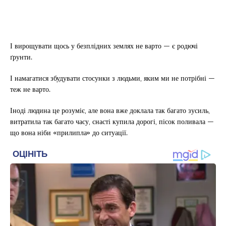
І вирощувати щось у безплідних землях не варто — є родючі
ґрунти.
І намагатися збудувати стосунки з людьми, яким ми не потрібні —
теж не варто.
Іноді людина це розуміє, але вона вже доклала так багато зусиль,
витратила так багато часу, снасті купила дорогі, пісок поливала —
що вона ніби «прилипла» до ситуації.