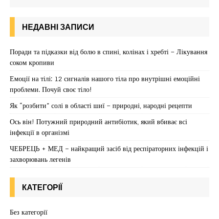
НЕДАВНІ ЗАПИСИ
Поради та підказки від болю в спині, колінах і хребті – Лікування
соком кропиви
Емоції на тілі: 12 сигналів нашого тіла про внутрішні емоційні
проблеми. Почуй своє тіло!
Як “розбити” солі в області шиї – природні, народні рецепти
Ось він! Потужний природний антибіотик, який вбиває всі
інфекції в організмі
ЧЕБРЕЦЬ + МЕД – найкращий засіб від респіраторних інфекцій і
захворювань легенів
КАТЕГОРІЇ
Без категорії