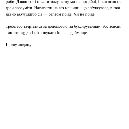
риби. Дзвонити і писати тому, кому ми не потрібні, і нам ясно це
дали зрозуміти. Натискати на газ машини, що забуксувала, в якої
давно акумулятор сів — раптом поїде! Чи не поїде.
Треба або звертатися за допомогою, за буксируванням; або зовсім
змотати вудки і піти шукати інше водоймище.
І іншу людину.