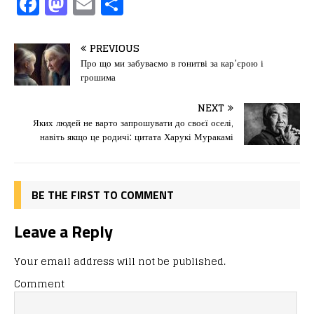
F
M
E
П
a
a
m
од
c
st
ai
іл
PREVIOUS
e
o
l
и
Про що ми забуваємо в гонитві за кар’єрою і
грошима
b
d
т
o
o
ис
NEXT
Яких людей не варто запрошувати до своєї оселі,
o
n
я
навіть якщо це родичі: цитата Харукі Муракамі
k
BE THE FIRST TO COMMENT
Leave a Reply
Your email address will not be published.
Comment