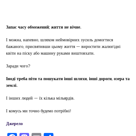
Запас часу обмежений; життя не вічне.
І можна, напевно, шляхом неймовірних зусиль домогтися
бажаного, присвятивши цьому життя — виростити жалюгідні
квіти на піску або машину руками виштовхати.
Заради чого?
Іноді треба піти та пошукати інші шляхи, інші дороги, озера та
землі.
І інших людей — їх кілька мільярдів.
І комусь ми точно будемо потрібні!
Джерело