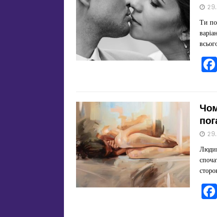
29
Ти по
варіа
всьог
Чом
пог
29
Людин
споча
сторо