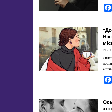
“До
Нік
міс
29
Сильн
порів
жінка
Ось
хот