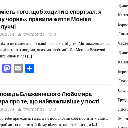
c
st
ai
іл
Траве
e
o
l
ит
мість того, щоб ходити в спортзал, я
Квіте
b
d
ис
у чорне»: правила життя Моніки
Берез
луччі
o
o
я
Липе
.06.2024
fcvomond1
0
o
n
Черв
ніхто не належить: ні наші чоловіки, ні діти. Ми можемо лише
k
ь ділитися з людьми, яких ми любимо”. До Моніки Беллуччі
Траве
 прийшов після
[…]
Квіте
F
M
E
П
Берез
a
a
m
од
Люти
c
st
ai
іл
Січен
e
o
l
ит
повідь Блаженнішого Любомира
Груде
b
d
ис
ара про те, що найважливіше у пості
Лист
o
o
я
.06.2024
fcvomond1
0
до тебе приходить гість, а ти постановив собі постити – залиш
Жовт
o
n
 прийми гостя і не дай йому відчути, що от він їсть, а
[…]
Берез