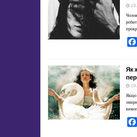
29
Чолов
робит
прокр
Як 
пер
29
Якщо 
змири
вимог