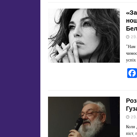
«За
нош
Бел
29
“Нам 
чимос
успіх
Роз
Гуз
29
Коли 
піст,