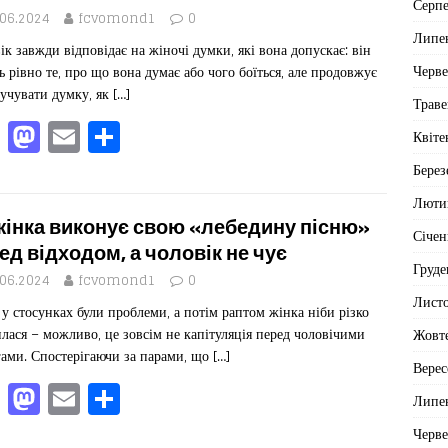
b
d
ис
Серп
o
o
я
.06.2024
fcvomond1
0
Липе
ік завжди відповідає на жіночі думки, які вона допускає: він
o
n
Черв
ь рівно те, про що вона думає або чого боїться, але продовжує
k
учувати думку, як
[…]
Траве
F
M
E
П
Квіте
a
a
m
од
Берез
c
st
ai
іл
Люти
e
o
l
ит
жінка виконує свою «лебедину пісню»
Січен
b
d
ис
ед відходом, а чоловік не чує
Груде
o
o
я
.06.2024
fcvomond1
0
Лист
у стосунках були проблеми, а потім раптом жінка ніби різко
o
n
лася – можливо, це зовсім не капітуляція перед чоловічими
Жовт
k
ами. Спостерігаючи за парами, що
[…]
Верес
F
M
E
П
Липе
a
a
m
од
Черв