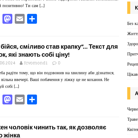
k
 позитивно! Ти сам
[…]
К
F
M
E
П
Без к
a
a
m
од
Житт
c
st
ai
іл
e
o
l
ит
Здоро
 бійся, сміливо став крапку”… Текст для
b
d
ис
ок, які знають собі ціну!
Притч
o
o
я
.06.2024
fcvomond1
0
Реце
еба радіти тому, що він подзвонив на хвилину аби дізнатися,
o
n
Цікав
 вільна ввечері. Ваші побачення у ліжку це не кохання. Не
k
уй собі
[…]
А
F
M
E
П
a
a
m
од
Черв
c
st
ai
іл
Траве
e
o
l
ит
ен чоловік чинить так, як дозволяє
Квіте
о жінка