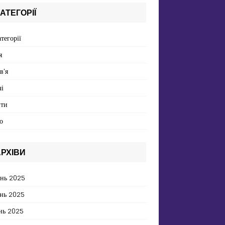
АТЕГОРІЇ
атегорії
я
в'я
і
пти
о
РХІВИ
ень 2025
нь 2025
нь 2025