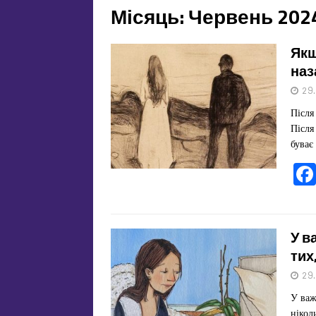
Місяць:
Червень 202
Якщ
наз
29
Після
Після
буває
У в
тих
29
У важ
нікол