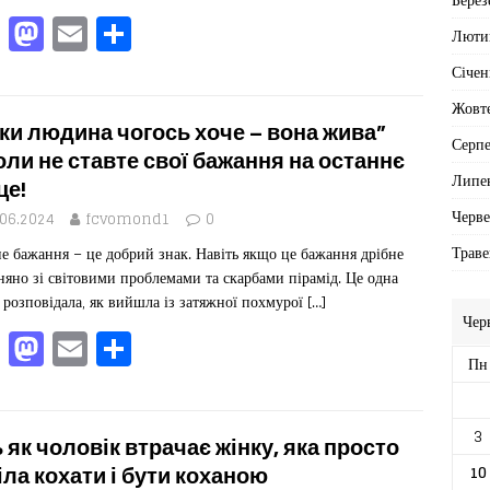
k
F
M
E
П
Люти
a
a
m
од
Січен
c
st
ai
іл
Жовт
e
o
l
ит
ки людина чогось хоче – вона жива”
Серп
b
d
ис
оли не ставте свої бажання на останнє
Липе
це!
o
o
я
Черв
.06.2024
fcvomond1
0
o
n
Траве
е бажання – це добрий знак. Навіть якщо це бажання дрібне
k
няно зі світовими проблемами та скарбами пірамід. Це одна
 розповідала, як вийшла із затяжної похмурої
[…]
Чер
F
M
E
П
Пн
a
a
m
од
c
st
ai
іл
3
e
o
l
ит
 як чоловік втрачає жінку, яка просто
b
d
ис
10
іла кохати і бути коханою