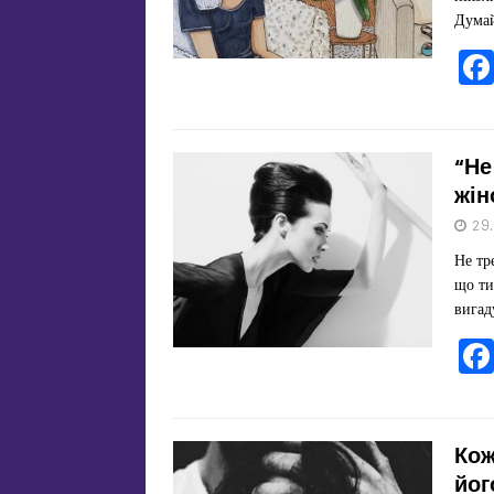
Думай
“Не
жін
29
Не тр
що ти
вигад
Кож
йог