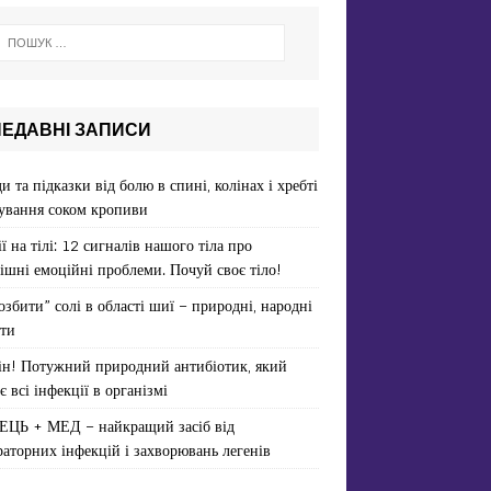
НЕДАВНІ ЗАПИСИ
и та підказки від болю в спині, колінах і хребті
ування соком кропиви
ї на тілі: 12 сигналів нашого тіла про
ішні емоційні проблеми. Почуй своє тіло!
озбити” солі в області шиї – природні, народні
ти
ін! Потужний природний антибіотик, який
є всі інфекції в організмі
ЕЦЬ + МЕД – найкращий засіб від
раторних інфекцій і захворювань легенів