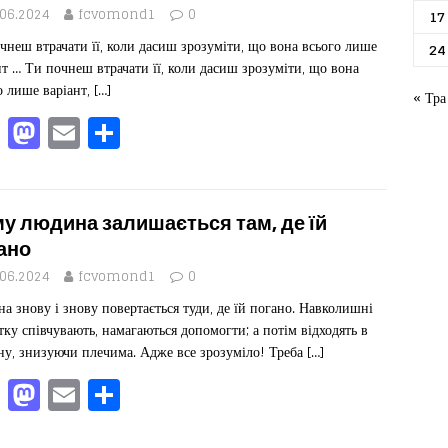
o
o
я
.06.2024
fcvomond1
0
17
чнеш втрачати її, коли дасиш зрозуміти, що вона всього лише
o
n
24
нт … Ти почнеш втрачати її, коли дасиш зрозуміти, що вона
k
о лише варіант,
[…]
« Тра
F
M
E
П
a
a
m
од
c
st
ai
іл
e
o
l
ит
у людина залишається там, де їй
b
d
ис
ано
o
o
я
.06.2024
fcvomond1
0
а знову і знову повертається туди, де їй погано. Навколишні
o
n
тку співчувають, намагаються допомогти; а потім відходять в
k
ну, знизуючи плечима. Адже все зрозуміло! Треба
[…]
F
M
E
П
a
a
m
од