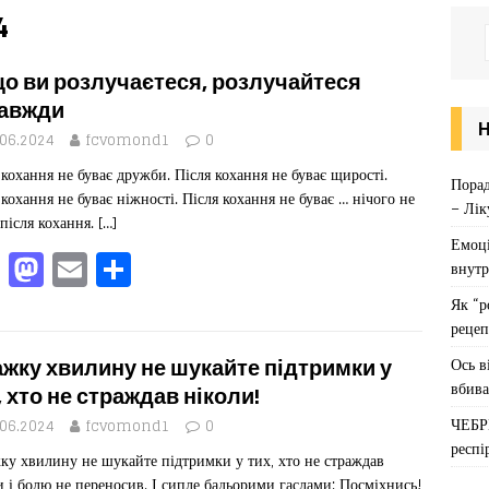
4
о ви розлучаєтеся, розлучайтеся
авжди
.06.2024
fcvomond1
0
 кохання не буває дружби. Після кохання не буває щирості.
Порад
 кохання не буває ніжності. Після кохання не буває … нічого не
– Лік
 після кохання.
[…]
Емоці
F
M
E
П
внутр
a
a
m
од
Як “р
c
st
ai
іл
рецеп
e
o
l
ит
Ось в
ажку хвилину не шукайте підтримки у
вбива
b
d
ис
, хто не страждав ніколи!
ЧЕБР
o
o
я
.06.2024
fcvomond1
0
респі
ку хвилину не шукайте підтримки у тих, хто не страждав
o
n
и і болю не переносив. І сипле бадьорими гаслами: Посміхнись!