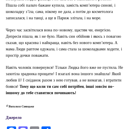
Пішла собі пальто бажане купила, замість комп’ютера синові, і
шоколадку з’їла, сама, нікому не дала, а потім до косметолога
записалася, і на танці, а ще в Париж злітала, і на море.
Через час засвітилася вона по-новому, щастям чи, енергією.
Депресія пішла, як і не було. Навіть син обійняв і якось з повагою
сказав, що красива і найкраща, навіть без нового комп’ютера. А
мама Люди раптом одужала, і сама стала за шоколадками ходити, і
простір дочки поважати.
Навіть чоловік повернувся! Тільки Людка його вже не пустила. Не
захотіла зрадника прощати! І взагалі вона іншого знайшла! Який
любив її! І сніданок разом з нею готував, а не вимагав, і втратити
боявся!
Тому що коли ти сам собі потрібен, інші зовсім по-
іншому до тебе ставитися починають!
© Василиса Савицька
Джерело