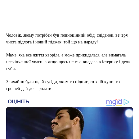
Чоловік, якому потрібен був повноцінний обід, сніданок, вечеря,
чиста підлога і новий піджак, той що на нараду!
Мама, яка все життя хворіла, а може прикидалася, але вимагала
нескінченної уваги, а якщо щось не так, впадала в істерику і дула
губи.
Звичайно були ще й сусіди, яким то підпис, то хліб купи, то
грошей дай до зарплати.