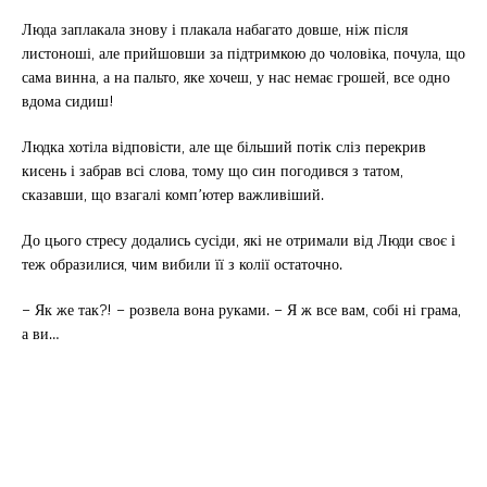
Люда заплакала знову і плакала набагато довше, ніж після
листоноші, але прийшовши за підтримкою до чоловіка, почула, що
сама винна, а на пальто, яке хочеш, у нас немає грошей, все одно
вдома сидиш!
Людка хотіла відповісти, але ще більший потік сліз перекрив
кисень і забрав всі слова, тому що син погодився з татом,
сказавши, що взагалі комп’ютер важливіший.
До цього стресу додались сусіди, які не отримали від Люди своє і
теж образилися, чим вибили її з колії остаточно.
– Як же так?! – розвела вона руками. – Я ж все вам, собі ні грама,
а ви…