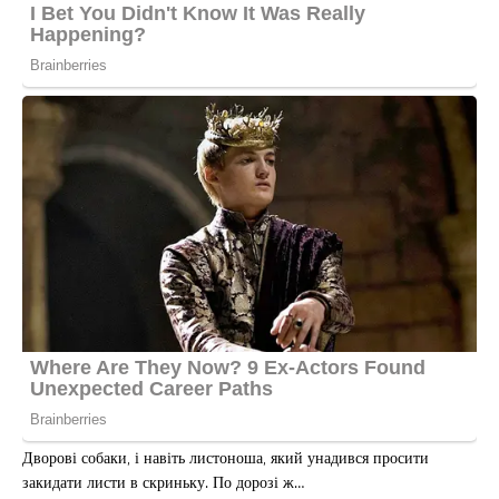
Дворові собаки, і навіть листоноша, який унадився просити
закидати листи в скриньку. По дорозі ж…