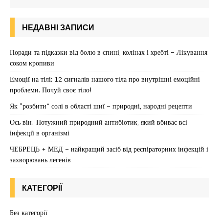
НЕДАВНІ ЗАПИСИ
Поради та підказки від болю в спині, колінах і хребті – Лікування
соком кропиви
Емоції на тілі: 12 сигналів нашого тіла про внутрішні емоційні
проблеми. Почуй своє тіло!
Як “розбити” солі в області шиї – природні, народні рецепти
Ось він! Потужний природний антибіотик, який вбиває всі
інфекції в організмі
ЧЕБРЕЦЬ + МЕД – найкращий засіб від респіраторних інфекцій і
захворювань легенів
КАТЕГОРІЇ
Без категорії