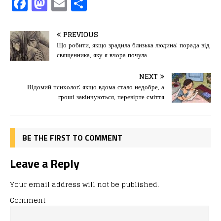
F
M
E
П
a
a
m
од
c
st
ai
іл
PREVIOUS
e
o
l
и
Що робити, якщо зрадила близька людина: порада від
священника, яку я вчора почула
b
d
т
o
o
ис
NEXT
Відомий психолог: якщо вдома стало недобре, а
o
n
я
гроші закінчуються, перевірте сміття
k
BE THE FIRST TO COMMENT
Leave a Reply
Your email address will not be published.
Comment