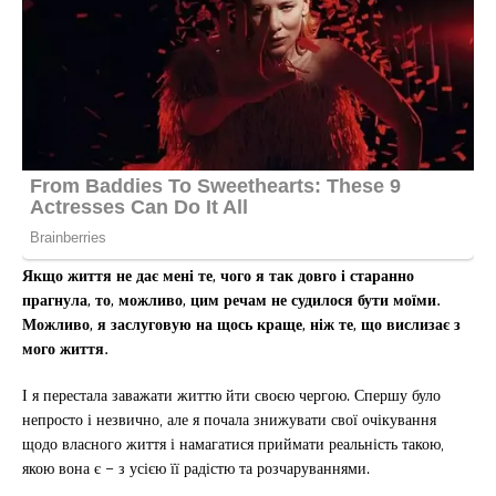
Якщо життя не дає мені те, чого я так довго і старанно
прагнула, то, можливо, цим речам не судилося бути моїми.
Можливо, я заслуговую на щось краще, ніж те, що вислизає з
мого життя.
І я перестала заважати життю йти своєю чергою. Спершу було
непросто і незвично, але я почала знижувати свої очікування
щодо власного життя і намагатися приймати реальність такою,
якою вона є – з усією її радістю та розчаруваннями.