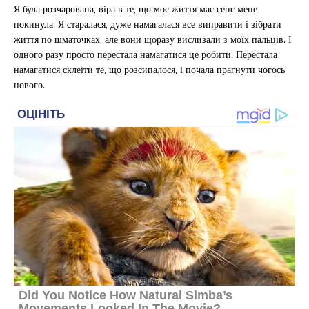
Я була розчарована, віра в те, що моє життя має сенс мене
покинула. Я старалася, дуже намагалася все виправити і зібрати
життя по шматочках, але вони щоразу вислизали з моїх пальців. І
одного разу просто перестала намагатися це робити. Перестала
намагатися склеїти те, що розсипалося, і почала прагнути чогось
нового.