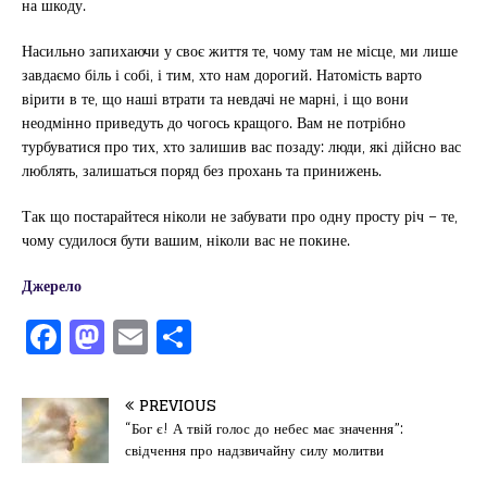
на шкоду.
Насильно запихаючи у своє життя те, чому там не місце, ми лише
завдаємо біль і собі, і тим, хто нам дорогий. Натомість варто
вірити в те, що наші втрати та невдачі не марні, і що вони
неодмінно приведуть до чогось кращого. Вам не потрібно
турбуватися про тих, хто залишив вас позаду: люди, які дійсно вас
люблять, залишаться поряд без прохань та принижень.
Так що постарайтеся ніколи не забувати про одну просту річ – те,
чому судилося бути вашим, ніколи вас не покине.
Джерело
F
M
E
П
a
a
m
од
c
st
ai
іл
PREVIOUS
e
o
l
и
“Бог є! А твій голос до небес має значення”:
свідчення про надзвичайну силу молитви
b
d
т