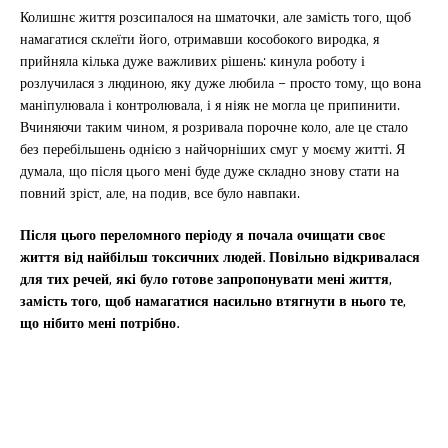
Колишнє життя розсипалося на шматочки, але замість того, щоб
намагатися склеїти його, отримавши кособокого виродка, я
прийняла кілька дуже важливих рішень: кинула роботу і
розлучилася з людиною, яку дуже любила – просто тому, що вона
маніпулювала і контролювала, і я ніяк не могла це припинити.
Вчиняючи таким чином, я розривала порочне коло, але це стало
без перебільшень однією з найчорніших смуг у моєму житті. Я
думала, що після цього мені буде дуже складно знову стати на
повний зріст, але, на подив, все було навпаки.
Після цього переломного періоду я почала очищати своє
життя від найбільш токсичних людей. Повільно відкривалася
для тих речей, які було готове запропонувати мені життя,
замість того, щоб намагатися насильно втягнути в нього те,
що нібито мені потрібно.