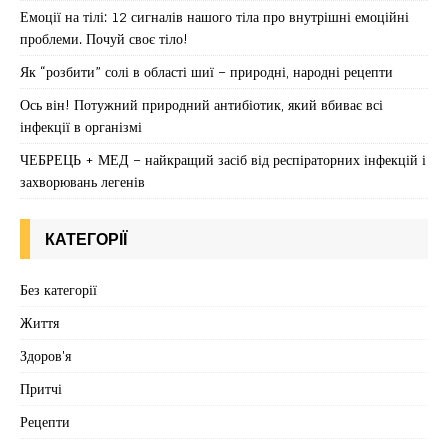
Емоції на тілі: 12 сигналів нашого тіла про внутрішні емоційні
проблеми. Почуй своє тіло!
Як “розбити” солі в області шиї – природні, народні рецепти
Ось він! Потужний природний антибіотик, який вбиває всі
інфекції в організмі
ЧЕБРЕЦЬ + МЕД – найкращий засіб від респіраторних інфекцій і
захворювань легенів
КАТЕГОРІЇ
Без категорії
Життя
Здоров'я
Притчі
Рецепти