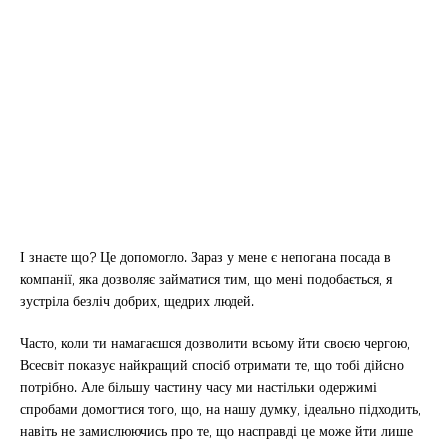
І знаєте що? Це допомогло. Зараз у мене є непогана посада в
компанії, яка дозволяє займатися тим, що мені подобається, я
зустріла безліч добрих, щедрих людей.
Часто, коли ти намагаєшся дозволити всьому йти своєю чергою,
Всесвіт показує найкращий спосіб отримати те, що тобі дійсно
потрібно. Але більшу частину часу ми настільки одержимі
спробами домогтися того, що, на нашу думку, ідеально підходить,
навіть не замислюючись про те, що насправді це може йти лише