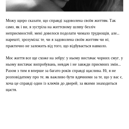
Можу щиро сказати, що справді задоволена своїм життям. Так
само, як і ви, я зустріла на життєвому шляху безліч
неприємностей, мені довелося подолати чимало труднощів, але…
нарешті, зрозуміла: те, чи я задоволена своїм життям чи ні,
практично не залежить від того, що відбувається навколо.
Моє життя все ще схоже на зебру: у ньому вистачає чорних смуг, у
ньому вистачає випробувань, невдач і не завжди приємних змін…
Разом з тим я вперше за багато років справді щаслива. Ні, я не
розповідатиму про те, як важливо бути вдячними за те, що у вас є,
хоча це справді один із ключів до дверей, за якими знаходиться
щастя.