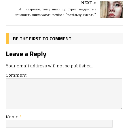
o
o
ис
NEXT
Я – невролог, тому знаю, що стрес, заздрість і
o
n
я
ненависть викликають печію і “повільну смерть”
k
BE THE FIRST TO COMMENT
Leave a Reply
Your email address will not be published.
Comment
Name
*