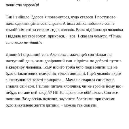
повністю здоров’я!
Так і вийшло. Здоров’я повернулося, чудо сталося. І поступово
налагодилися фінансові справи. А інша жінка побачила сон: в
темній кімнаті за столом сидів чоловік. Вона підійшла до чоловіка
і віддала всі свої золоті прикраси, – все! І сказала чомусь:
«Тільки
сина мого не чіпай!»
.
Дивний і страшний сон. Але вона згадала цей сон тільки на
наступний день, коли довірливий син-підліток по доброті пустив
в квартиру чоловіка. Тому нібито треба було подзвонити; ще не
було стільникових телефонів, тільки домашні. І цей чоловік вкрав
з шкатулки всі золоті прикраси … Мама не сварила сина; вона
згадала свій сон. І тільки питала хлопчика, чи не зробив йому що-
небудь погане цей злодій? Ні! На щастя, все обійшлося. Сон все
пояснив. Заздалегідь пояснив, зауважте. Золотими прикрасами
було викуплено життя дитини, – можна так сказати.