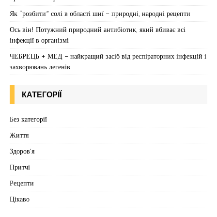
Як “розбити” солі в області шиї – природні, народні рецепти
Ось він! Потужний природний антибіотик, який вбиває всі
інфекції в організмі
ЧЕБРЕЦЬ + МЕД – найкращий засіб від респіраторних інфекцій і
захворювань легенів
КАТЕГОРІЇ
Без категорії
Життя
Здоров'я
Притчі
Рецепти
Цікаво