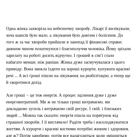
Одна жінка захворіла на небезпечну хворобу. Лікарі її вилікували,
хоча шансів було мало, а лікування було довгим і болісним. До
того ж за час хвороби прийшли в занепад її фінансові справи;
дивним чином похитнулося і благополуччя чоловіка. Йому зрізали
зарплату на роботі досить відчутно. І грошей в сім’ї стало
набагато менше, ніж раніше. Жінка дуже засмучувалася з цього
приводу. Вона звикла їздити на хороші курорти, купувати красиві
речі … А всі гроші пішли на лікування, на реабілітацію, а тепер ще
й скоротився дохід.
Але гроші – це теж енергія. А процес зцілення дуже і дуже
енерговитратний. Ми ж не тільки гроші витрачаємо, ми
докладаємо зусиль і витрачаємо свій ресурс. І свій, і близьких
людей … Можна так сказати: енергія пішла на порятунок від
страшної хвороби. І її вистачило! Радіти треба і насолоджуватися
життям. А курорти і красиві костюми потрібні живим і здоровим,
але ж? Потім заробимо, потім все налагодиться, коли зміцниться