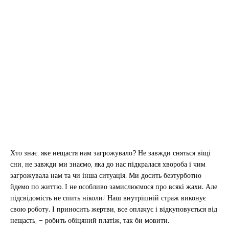
Хто знає, яке нещастя нам загрожувало? Не завжди сняться віщі
сни, не завжди ми знаємо, яка до нас підкралася хвороба і чим
загрожувала нам та чи інша ситуація. Ми досить безтурботно
йдемо по життю. І не особливо замислюємося про всякі жахи. Але
підсвідомість не спить ніколи! Наш внутрішній страж виконує
свою роботу. І приносить жертви, все оплачує і відкуповується від
нещасть, – робить обіцяний платіж, так би мовити.