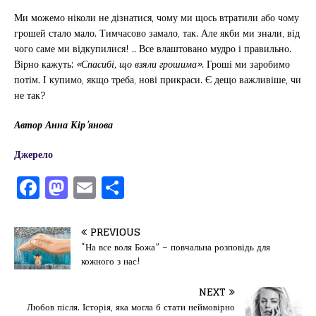
Ми можемо ніколи не дізнатися, чому ми щось втратили або чому
грошей стало мало. Тимчасово замало, так. Але якби ми знали, від
чого саме ми відкупилися! .. Все влаштовано мудро і правильно.
Вірно кажуть:
«Спасибі, що взяли грошима»
. Гроші ми заробимо
потім. І купимо, якщо треба, нові прикраси. Є дещо важливіше, чи
не так?
Автор Анна Кір’янова
Джерело
F
M
E
П
a
a
m
од
c
st
ai
іл
PREVIOUS
e
o
l
и
“На все воля Божа” – повчальна розповідь для
кожного з нас!
b
d
т
o
o
ис
NEXT
Любов після. Історія, яка могла б стати неймовірно