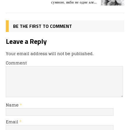
o
n
я
сумною, якби не одне але…
k
BE THE FIRST TO COMMENT
Leave a Reply
Your email address will not be published.
Comment
Name
*
Email
*