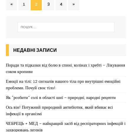
«
1
2
3
4
»
НЕДАВНІ ЗАПИСИ
Поради та підказки від болю в спині, колінах і хребті – Лікування
соком кропиви
Емоції на тілі: 12 сигналів нашого тіла про внутрішні емоційні
проблеми. Почуй своє тіло!
Як “розбити” солі в області шиї – природні, народні рецепти
Ось він! Потужний природний антибіотик, який вбиває всі
інфекції в організмі
ЧЕБРЕЦЬ + МЕД – найкращий засіб від респіраторних інфекцій і
захворювань легенів