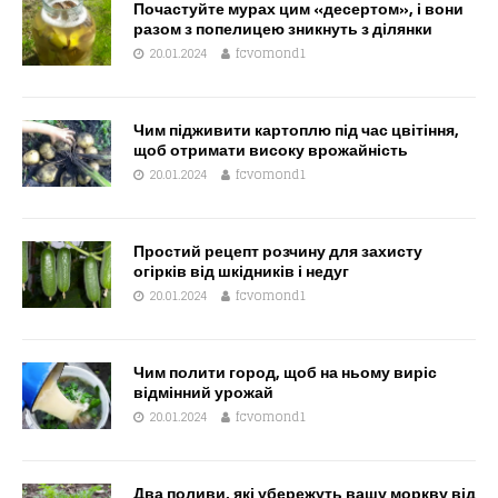
Почастуйте мурах цим «десертом», і вони
разом з попелицею зникнуть з ділянки
20.01.2024
fcvomond1
Чим підживити картоплю під час цвітіння,
щоб отримати високу врожайність
20.01.2024
fcvomond1
Простий рецепт розчину для захисту
огірків від шкідників і недуг
20.01.2024
fcvomond1
Чим полити город, щоб на ньому виріс
відмінний урожай
20.01.2024
fcvomond1
Два поливи, які убережуть вашу моркву від