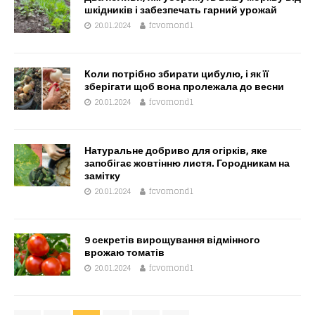
шкідників і забезпечать гарний урожай
20.01.2024
fcvomond1
Коли потрібно збирати цибулю, і як її
зберігати щоб вона пролежала до весни
20.01.2024
fcvomond1
Натуральне добриво для огірків, яке
запобігає жовтінню листя. Городникам на
замітку
20.01.2024
fcvomond1
9 секретів вирощування відмінного
врожаю томатів
20.01.2024
fcvomond1