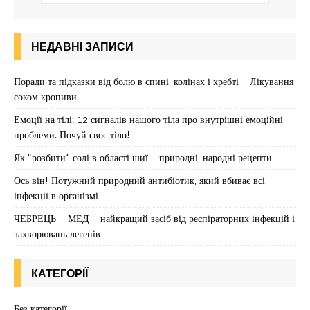
НЕДАВНІ ЗАПИСИ
Поради та підказки від болю в спині, колінах і хребті – Лікування
соком кропиви
Емоції на тілі: 12 сигналів нашого тіла про внутрішні емоційні
проблеми. Почуй своє тіло!
Як “розбити” солі в області шиї – природні, народні рецепти
Ось він! Потужний природний антибіотик, який вбиває всі
інфекції в організмі
ЧЕБРЕЦЬ + МЕД – найкращий засіб від респіраторних інфекцій і
захворювань легенів
КАТЕГОРІЇ
Без категорії