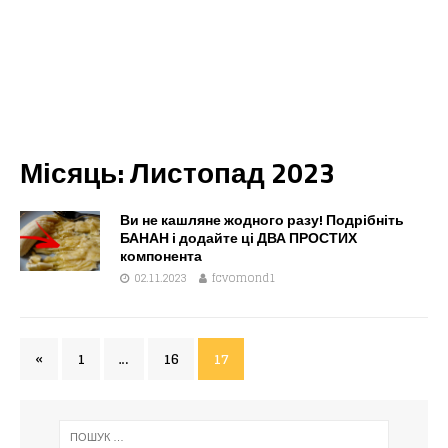
Місяць:
Листопад 2023
Ви не кашляне жодного разу! Подрібніть
БАНАН і додайте ці ДВА ПРОСТИХ
компонента
02.11.2023
fcvomond1
«
1
…
16
17