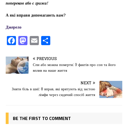
попереком або є грижа!
А які вправи допомагають вам?
Джерело
F
M
E
П
a
a
m
од
c
st
ai
іл
PREVIOUS
e
o
l
и
Спи або можна померти: 9 фактів про сон та його
вплив на наше життя
b
d
т
o
o
ис
NEXT
Зняти біль в шиї: 8 вправ, які врятують від застою
o
n
я
лімфи через сидячий спосіб життя
k
BE THE FIRST TO COMMENT