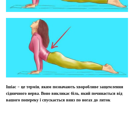
Ішіас – це термін, яким позначають хворобливе защемлення
сідничного нерва. Воно викликає біль, який починається від
вашого попереку і спускається вниз по ногах до литок