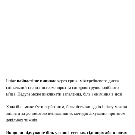
Ішіас
найчастіше виникає
через грижі міжхребцевого диска,
спінальний стеноз, остеохондроз та синдром грушоподібного
м’яза. Недуга може викликати запалення, біль і оніміння в нозі.
Хоча біль може бути серйозним, більшість випадків ішіасу можна
зцілити за допомогою неінвазивних методів лікування протягом
декількох тижнів.
Якщо ви відчуваєте біль у спині, стегнах, сідницях або в ногах