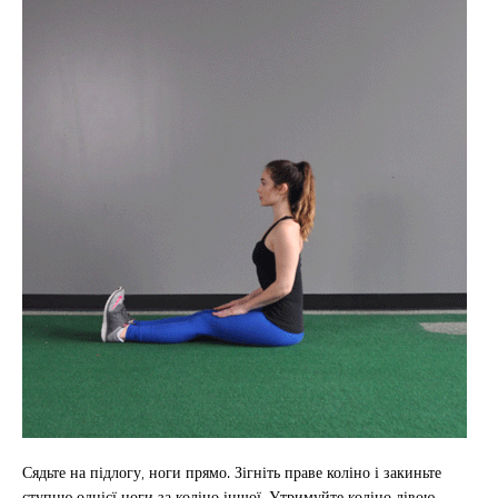
Сядьте на підлогу, ноги прямо. Зігніть праве коліно і закиньте
ступню однієї ноги за коліно іншої. Утримуйте коліно лівою