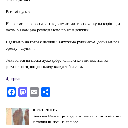
Все змішуємо.
Наносимо на волосся за 1 годину до миття спочатку на коріння, а
потім рівномірно розподіляємо по всій довжині.
Надягаємо на голову чепчик і закутуємо рушником (добиваємося
ефекту «сауни»).
Змивається ця маска дуже добре, олія легко вимивається за
рахунок того, що до складу входить бальзам.
Джерело
F
M
E
П
a
a
m
од
c
st
ai
іл
PREVIOUS
e
o
l
и
3найома Медсестра відкрила таємницю, як позбутися
кісточки на нозі.Це працює