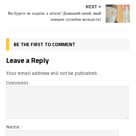
b
d
т
o
o
ис
NEXT
Ви будете не ходити, а літати! Домашній напій, який
o
n
я
поверне суглобам молодість!
k
BE THE FIRST TO COMMENT
Leave a Reply
Your email address will not be published.
Comment
Name
*