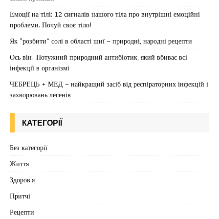
Емоції на тілі: 12 сигналів нашого тіла про внутрішні емоційні
проблеми. Почуй своє тіло!
Як “розбити” солі в області шиї – природні, народні рецепти
Ось він! Потужний природний антибіотик, який вбиває всі
інфекції в організмі
ЧЕБРЕЦЬ + МЕД – найкращий засіб від респіраторних інфекцій і
захворювань легенів
КАТЕГОРІЇ
Без категорії
Життя
Здоров'я
Притчі
Рецепти