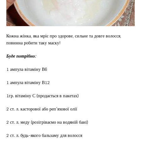
Кожна жінка, яка мріє про здорове, сильне та довге волосся,
повинна робити таку маску!
Буде потрібно:
1 ампула вітаміну В6
1 ампула вітаміну В12
1гр. вітаміну С (продається в пакетах)
2 ст. л. касторової або реп’яхової олії
2 ст. л. меду (розігріваємо на водяній бані)
2 ст. л. будь-якого бальзаму для волосся