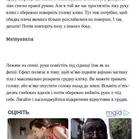
ліве стегно правої рукою. Але в той же час простягніть ліву руку
вліво і обережно поверніть голову вліво. Тут теж потрібно, щоб
обидва плеча якомога більше розслабилися на поверхні. І так,
дихати! Потім повторіть позу з іншого боку.
Matsyasana
Лежачи на спині, руки помістіть під сідниці (так як на
фото). Ефект полягає в тому, щоб м’яко підняти верхню частину
тіла і максимально розкрити грудну клітку. Ви можете тримати
голову, або м’яко опустити голову назад до землі. Візьміть п’ять-
десять глибоких вдихів і потім обережно вийміть руки з-під
себе. Лягайте і насолоджуйтеся відкритими відчуттями в грудях.