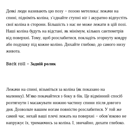
Деякі люди називають цю позу – позою метелика: лежачи на
спині, підніміть коліна, з’єднайте ступні ніг і акуратно відпустіть
свої коліна в сторони. Більшість з нас не може лежати в цій позі.
Наші коліна будуть на відстані, як мінімум, кількох сантиметрів
від поверхні. Тому, щоб розслабитися, покладіть згорнуту ковдру
або подушку під кожне коліно. Дихайте глибоко, до самого низу
живота.
Back roll – Задній ролик
Лежачи на спині, візьміться за коліна (як показано на
малюнку). М’яко покачайтеся з боку в бік. Це відмінний спосіб
розтягнути і масажувати нижню частину спини після довгого
дня. Дозвольте вашим ногам повністю розслабитися. У той же
самий час, нехай ваші плечі лежать на поверхні – обов’язково не
напружує їх, тримаючись за коліна. І, звичайно, дихати глибоко.