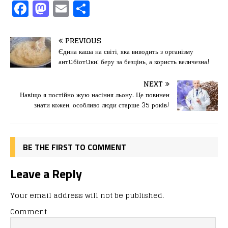
F
M
E
П
a
a
m
од
c
st
ai
іл
PREVIOUS
e
o
l
и
Єдина каша на світі, яка виводить з організму
антuбіотuки: беру за безцінь, а користь величезна!
b
d
т
o
o
ис
NEXT
Навіщо я постійно жую насіння льону. Це повинен
o
n
я
знати кожен, особливо люди старше 35 років!
k
BE THE FIRST TO COMMENT
Leave a Reply
Your email address will not be published.
Comment