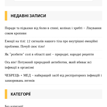
НЕДАВНІ ЗАПИСИ
Поради та підказки від болю в спині, колінах і хребті – Лікування
соком кропиви
Емоції на тілі: 12 сигналів нашого тіла про внутрішні емоційні
проблеми. Почуй своє тіло!
Як “розбити” солі в області шиї – природні, народні рецепти
Ось він! Потужний природний антибіотик, який вбиває всі
інфекції в організмі
ЧЕБРЕЦЬ + МЕД – найкращий засіб від респіраторних інфекцій і
захворювань легенів
КАТЕГОРІЇ
Без категорії