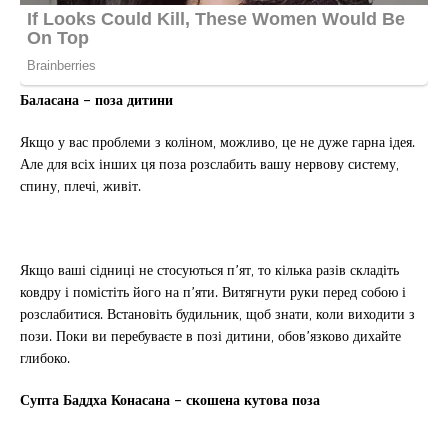
Баласана – поза дитини
Якщо у вас проблеми з коліном, можливо, це не дуже гарна ідея.
Але для всіх інших ця поза розслабить вашу нервову систему,
спину, плечі, живіт.
Якщо ваші сідниці не стосуються п’ят, то кілька разів складіть
ковдру і помістіть його на п’яти. Витягнути руки перед собою і
розслабитися. Встановіть будильник, щоб знати, коли виходити з
пози. Поки ви перебуваєте в позі дитини, обов’язково дихайте
глибоко.
Супта Баддха Конасана – скошена кутова поза