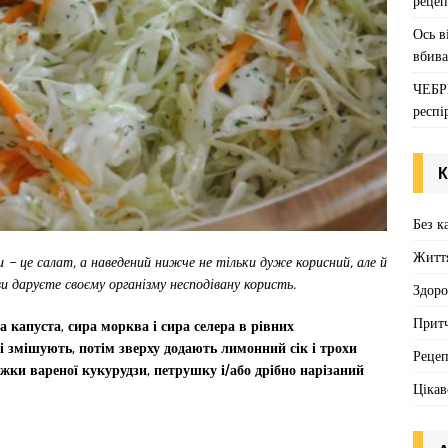
рецеп
Ось в
вбива
ЧЕБР
респі
К
Без к
Житт
 – це салат, а наведений нижче не тільки дуже корисний, але й
 даруєте своєму організму несподівану користь.
Здоро
Притч
 капуста, сира морква і сира селера в рівних
 і змішують, потім зверху додають лимонний сік і трохи
Реце
ложки вареної кукурудзи, петрушку і/або дрібно нарізаний
Цікав