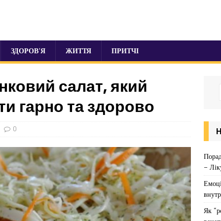
ЗДОРОВ’Я
ЖИТТЯ
ПРИТЧІ
анковий салат, який
ти гарно та здорово
0
Порад
– Лік
Емоці
внутр
Як “р