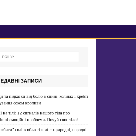
НЕДАВНІ ЗАПИСИ
и та підказки від болю в спині, колінах і хребті
ування соком кропиви
ї на тілі: 12 сигналів нашого тіла про
ішні емоційні проблеми. Почуй своє тіло!
озбити” солі в області шиї – природні, народні