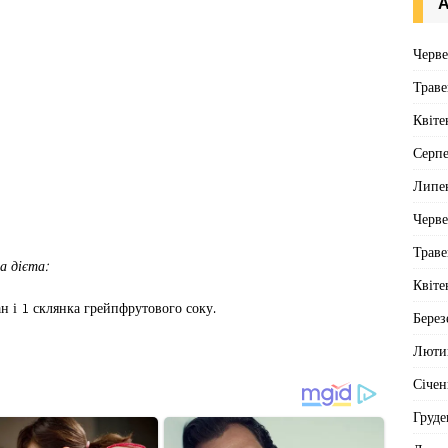
А
Черв
Траве
Квіте
Серп
Липе
Черв
Траве
а дієта:
Квіте
ан і 1 склянка грейпфрутового соку.
Берез
Люти
Січен
Груде