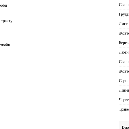
Січен
роби
Груде
 тракту
Лист
Жовт
Берез
глобів
Люти
Січен
Жовт
Серп
Липе
Черв
Траве
Вер