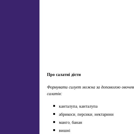
Про салатні дієти
Формувати силует можна за допомогою овочевих
салатів:
канталупа, канталупа
абрикоси, персики, нектарини
манго, банан
вишні