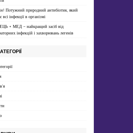
ти
ін! Потужний природний антибіотик, який
є всі інфекції в організмі
ЕЦЬ + МЕД – найкращий засіб від
раторних інфекцій і захворювань легенів
АТЕГОРІЇ
атегорії
я
в'я
і
пти
о