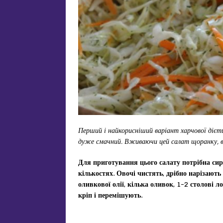
Перший і найкорисніший варіант харчової дієти
дуже смачний. Вживаючи цей салат щоранку, ви
Для приготування цього салату потрібна сира
кількостях. Овочі чистять, дрібно нарізають
оливкової олії, кілька оливок, 1-2 столові 
кріп і перемішують.