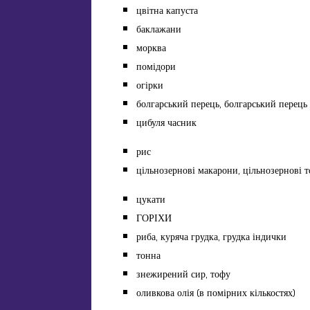
цвітна капуста
баклажани
морква
помідори
огірки
болгарський перець, болгарський перець
цибуля часник
рис
цільнозернові макарони, цільнозернові т
цукати
ГОРІХИ
риба, куряча грудка, грудка індички
тонна
знежирений сир, тофу
оливкова олія (в помірних кількостях)