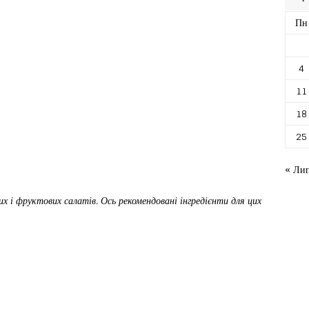
Пн
4
11
18
25
« Ли
 і фруктових салатів. Ось рекомендовані інгредієнти для цих