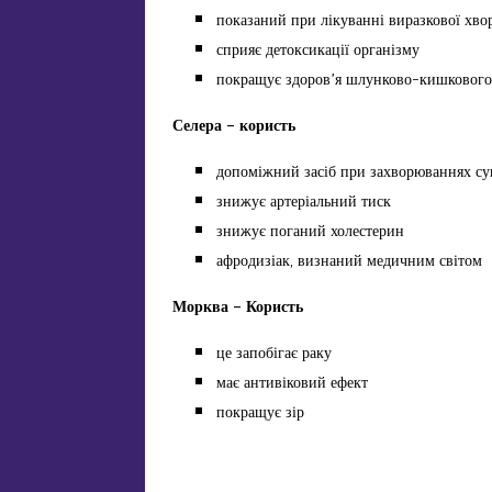
показаний при лікуванні виразкової хво
сприяє детоксикації організму
покращує здоров’я шлунково-кишкового
Селера – користь
допоміжний засіб при захворюваннях су
знижує артеріальний тиск
знижує поганий холестерин
афродизіак, визнаний медичним світом
Морква – Користь
це запобігає раку
має антивіковий ефект
покращує зір