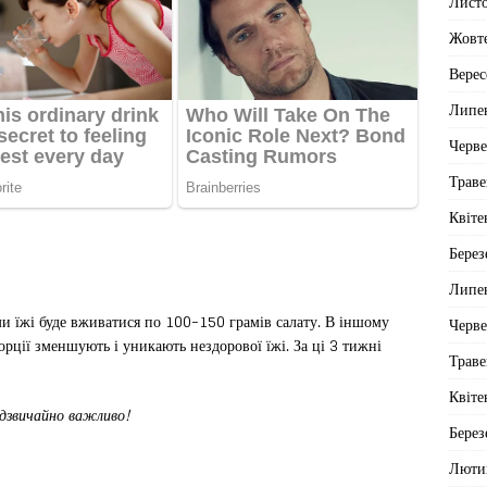
Лист
Жовт
Верес
Липе
Черв
Траве
Квіте
Берез
Липе
 їжі буде вживатися по 100-150 грамів салату. В іншому
Черв
орції зменшують і уникають нездорової їжі. За ці 3 тижні
Траве
Квіте
адзвичайно важливо!
Берез
Люти