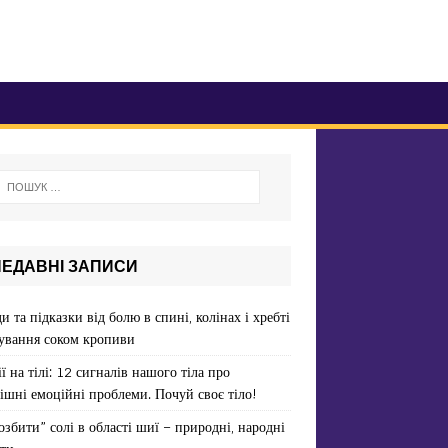
НЕДАВНІ ЗАПИСИ
и та підказки від болю в спині, колінах і хребті
ування соком кропиви
ї на тілі: 12 сигналів нашого тіла про
ішні емоційні проблеми. Почуй своє тіло!
озбити” солі в області шиї – природні, народні