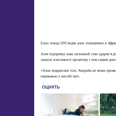
Існує понад 500 видів алое, поширених в Африц
Алое підтримує наш загальний стан здоров’я р
захисні властивості організму і тим самим допо
«Алое підкріплює тіло. Хвороба не може прояв
переважно у кислій їжі».