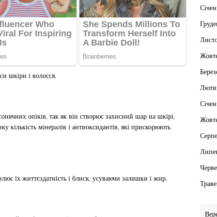
Січен
Груде
Лист
Жовт
Берез
си шкіри і волосся.
Люти
Січен
сонячних опіків, так як він створює захисний шар на шкірі,
Жовт
ку кількість мінералів і антиоксидантів, які прискорюють
Серп
Липе
Черв
влює їх життєздатність і блиск, усуваючи залишки і жир.
Траве
Вер