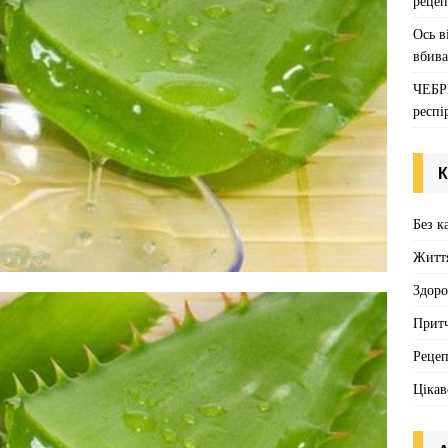
рецеп
Ось в
вбива
ЧЕБР
респі
К
Без к
Житт
Здоро
Притч
Реце
Цікав