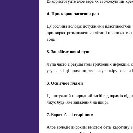
Використовуйте алое вера як зволожуючий крем
4. Прискорює загоєння ран
Ця рослина володіє потужними властивостями, я
прискорює розмноження клітин і проникає в еп
вода.
5. Запобігає появі лупи
Лупа часто є результатом грибкових інфекцій, 
усуває всі ці причини, зволожує шкіру голови 
6. Освітлює плями
Це потужний природний засіб від шрамів від пр
лікує будь-яке запалення на шкірі.
7. Боротьба зі старінням
Алое володіє високим вмістом бета-каротину і 