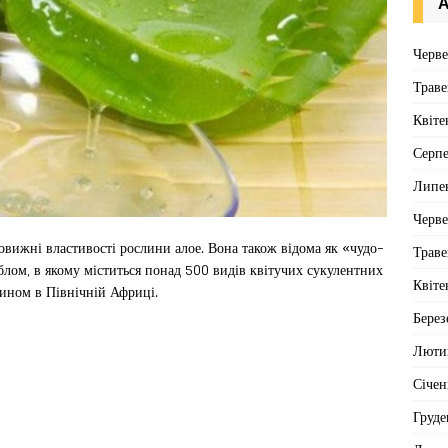
А
Черв
Траве
Квіте
Серп
Липе
Черв
овижні властивості рослини алое. Вона також відома як «чудо-
Траве
блом, в якому міститься понад 500 видів квітучих сукулентних
Квіте
чином в Північній Африці.
Берез
Люти
Січен
Груде