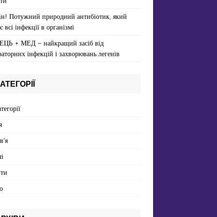
ти
ін! Потужний природний антибіотик, який
є всі інфекції в організмі
ЕЦЬ + МЕД – найкращий засіб від
раторних інфекцій і захворювань легенів
АТЕГОРІЇ
атегорії
я
в'я
і
пти
о