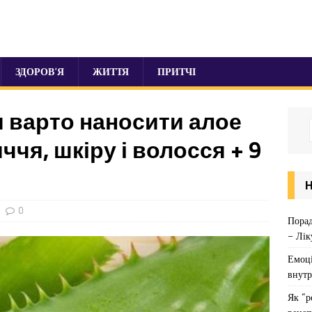
ЗДОРОВ’Я
ЖИТТЯ
ПРИТЧІ
и варто наносити алое
ччя, шкіру і волосся + 9
0
Порад
– Лік
Емоці
внутр
Як “р