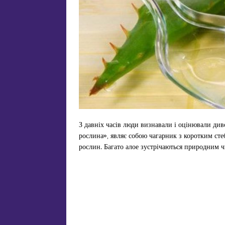
З давніх часів люди визнавали і оцінювали див
рослина», являє собою чагарник з коротким сте
рослин. Багато алое зустрічаються природним 