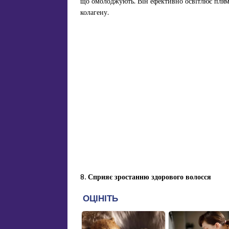
що омолоджують. Він ефективно освітлює плями
колагену.
8. Сприяє зростанню здорового волосся