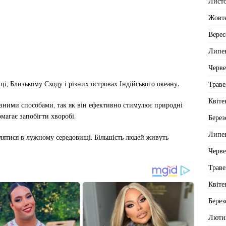
Лист
Жовт
Верес
Липе
Черв
і, Близькому Сходу і різних островах Індійського океану.
Траве
Квіте
ізними способами, так як він ефективно стимулює природні
магає запобігти хворобі.
Берез
Липе
лятися в лужному середовищі. Більшість людей живуть
Черв
Траве
Квіте
Берез
Люти