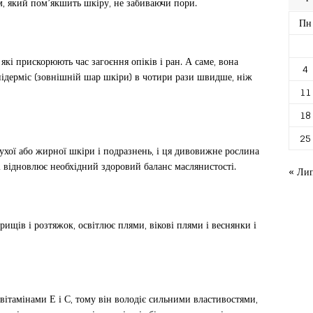
, який пом’якшить шкіру, не забиваючи пори.
Пн
кі прискорюють час загоєння опіків і ран. А саме, вона
4
ідерміс (зовнішній шар шкіри) в чотири рази швидше, ніж
11
18
25
сухої або жирної шкіри і подразнень, і ця дивовижне рослина
і відновлює необхідний здоровий баланс маслянистості.
« Ли
ищів і розтяжок, освітлює плями, вікові плями і веснянки і
вітамінами Е і С, тому він володіє сильними властивостями,