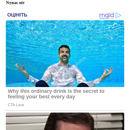
Усуває піт