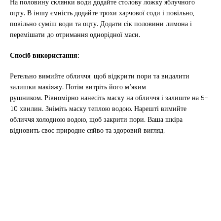
На половину склянки води додайте столову ложку яблучного
оцту. В іншу ємність додайте трохи харчової соди і повільно,
повільно суміш води та оцту. Додати сік половини лимона і
перемішати до отримання однорідної маси.
Спосіб використання:
Ретельно вимийте обличчя, щоб відкрити пори та видалити
залишки макіяжу. Потім витріть його м’яким
рушником. Рівномірно нанесіть маску на обличчя і залиште на 5-
10 хвилин. Зніміть маску теплою водою. Нарешті вимийте
обличчя холодною водою, щоб закрити пори. Ваша шкіра
відновить своє природне сяйво та здоровий вигляд.