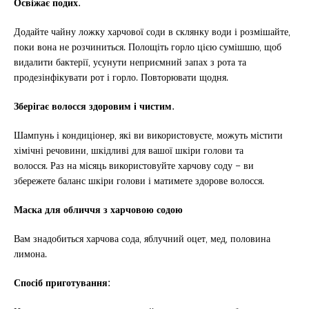
Освіжає подих.
Додайте чайну ложку харчової соди в склянку води і розмішайте,
поки вона не розчиниться. Полощіть горло цією сумішшю, щоб
видалити бактерії, усунути неприємний запах з рота та
продезінфікувати рот і горло. Повторювати щодня.
Зберігає волосся здоровим і чистим.
Шампунь і кондиціонер, які ви використовуєте, можуть містити
хімічні речовини, шкідливі для вашої шкіри голови та
волосся. Раз на місяць використовуйте харчову соду – ви
збережете баланс шкіри голови і матимете здорове волосся.
Маска для обличчя з харчовою содою
Вам знадобиться харчова сода, яблучний оцет, мед, половина
лимона.
Спосіб приготування: