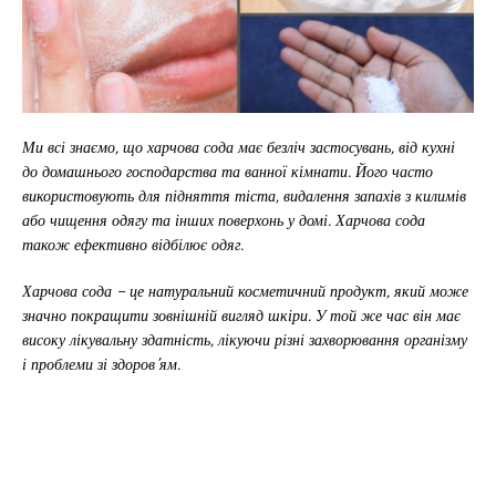
Ми всі знаємо, що харчова сода має безліч застосувань, від кухні
до домашнього господарства та ванної кімнати. Його часто
використовують для підняття тіста, видалення запахів з килимів
або чищення одягу та інших поверхонь у домі. Харчова сода
також ефективно відбілює одяг.
Харчова сода – це натуральний косметичний продукт, який може
значно покращити зовнішній вигляд шкіри. У той же час він має
високу лікувальну здатність, лікуючи різні захворювання організму
і проблеми зі здоров’ям.