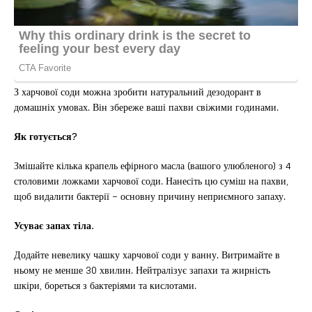
З харчової соди можна зробити натуральний дезодорант в
домашніх умовах. Він збереже ваші пахви свіжими годинами.
Як готується?
Змішайте кілька крапель ефірного масла (вашого улюбленого) з 4
столовими ложками харчової соди. Нанесіть цю суміш на пахви,
щоб видалити бактерії – основну причину неприємного запаху.
Усуває запах тіла.
Додайте невелику чашку харчової соди у ванну. Витримайте в
ньому не менше 30 хвилин. Нейтралізує запахи та жирність
шкіри, бореться з бактеріями та кислотами.