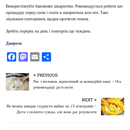
Використовуйте бавовняні шкарпетки. Рекомендується робити цю
процедуру перед сном і спати в шкарпетках всю ніч. Таке
лікування повторюють щодня протягом тижня.
Зробіть перерву на день і повторіть ще тиждень.
Джерело
F
M
E
П
a
a
m
од
c
st
ai
іл
PREVIOUS
e
o
l
и
Рис з молоком, корисніший за комерційні каші – Ось
рекомендації дієтологів
b
d
т
o
o
ис
NEXT
Як можна швидко схуднути майже на 15 кілограмів –
o
n
я
Дієта з поленти сувора, але вона дає результати
k