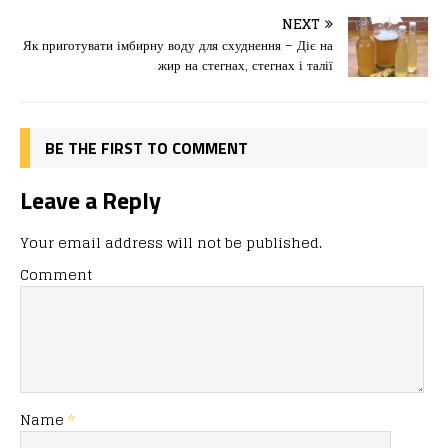
b
d
т
o
o
ис
NEXT
Як приготувати імбирну воду для схуднення – Діє на
o
n
я
жир на стегнах, стегнах і талії
k
BE THE FIRST TO COMMENT
Leave a Reply
Your email address will not be published.
Comment
Name
*