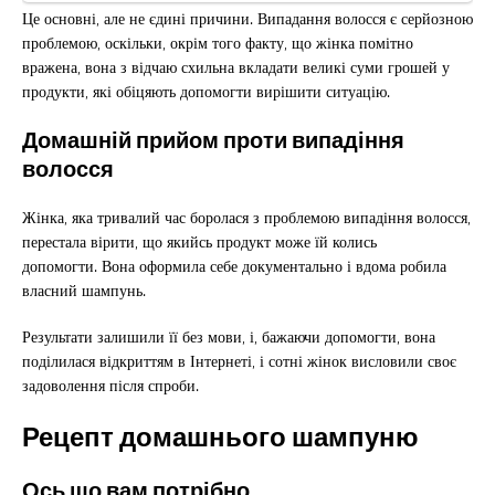
Це основні, але не єдині причини. Випадання волосся є серйозною
проблемою, оскільки, окрім того факту, що жінка помітно
вражена, вона з відчаю схильна вкладати великі суми грошей у
продукти, які обіцяють допомогти вирішити ситуацію.
Домашній прийом проти випадіння
волосся
Жінка, яка тривалий час боролася з проблемою випадіння волосся,
перестала вірити, що якийсь продукт може їй колись
допомогти. Вона оформила себе документально і вдома робила
власний шампунь.
Результати залишили її без мови, і, бажаючи допомогти, вона
поділилася відкриттям в Інтернеті, і сотні жінок висловили своє
задоволення після спроби.
Рецепт домашнього шампуню
Ось що вам потрібно