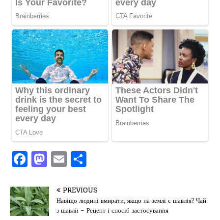
F
M
E
П
a
a
m
од
c
st
ai
іл
PREVIOUS
e
o
l
и
Навіщо людині вмирати, якщо на землі є шавлія? Чай
з шавлії – Рецепт і спосіб застосування