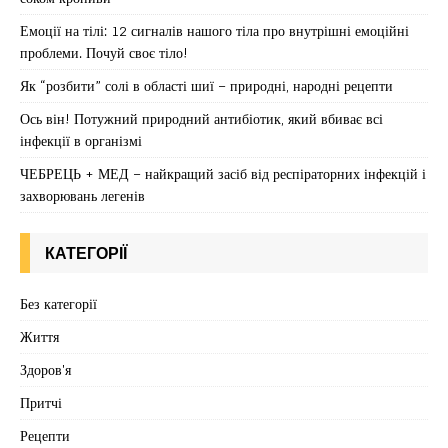
Емоції на тілі: 12 сигналів нашого тіла про внутрішні емоційні
проблеми. Почуй своє тіло!
Як “розбити” солі в області шиї – природні, народні рецепти
Ось він! Потужний природний антибіотик, який вбиває всі
інфекції в організмі
ЧЕБРЕЦЬ + МЕД – найкращий засіб від респіраторних інфекцій і
захворювань легенів
КАТЕГОРІЇ
Без категорії
Життя
Здоров'я
Притчі
Рецепти