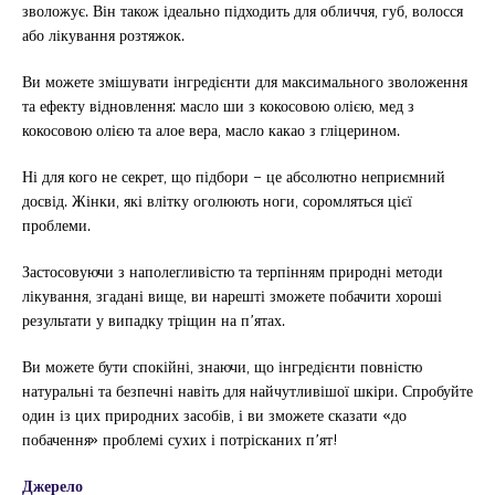
зволожує. Він також ідеально підходить для обличчя, губ, волосся
або лікування розтяжок.
Ви можете змішувати інгредієнти для максимального зволоження
та ефекту відновлення: масло ши з кокосовою олією, мед з
кокосовою олією та алое вера, масло какао з гліцерином.
Ні для кого не секрет, що підбори – це абсолютно неприємний
досвід. Жінки, які влітку оголюють ноги, соромляться цієї
проблеми.
Застосовуючи з наполегливістю та терпінням природні методи
лікування, згадані вище, ви нарешті зможете побачити хороші
результати у випадку тріщин на п’ятах.
Ви можете бути спокійні, знаючи, що інгредієнти повністю
натуральні та безпечні навіть для найчутливішої шкіри. Спробуйте
один із цих природних засобів, і ви зможете сказати «до
побачення» проблемі сухих і потрісканих п’ят!
Джерело