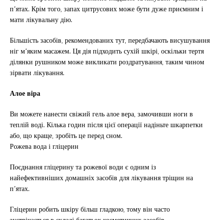
п’ятах. Крім того, запах цитрусових може бути дуже приємним і
мати лікувальну дію.
Більшість засобів, рекомендованих тут, передбачають висушування
ніг м’яким масажем. Ця дія підходить сухій шкірі, оскільки тертя
ділянки рушником може викликати роздратування, таким чином
зірвати лікування.
Алое віра
Ви можете нанести свіжий гель алое вера, замочивши ноги в
теплій воді. Кілька годин після цієї операції надіньте шкарпетки
або, що краще, зробіть це перед сном.
Рожева вода і гліцерин
Поєднання гліцерину та рожевої води є одним із
найефективніших домашніх засобів для лікування тріщин на
п’ятах.
Гліцерин робить шкіру більш гладкою, тому він часто
зустрічається в складі багатьох косметичних засобів.