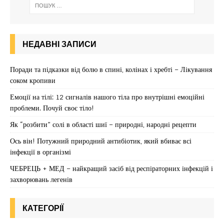
НЕДАВНІ ЗАПИСИ
Поради та підказки від болю в спині, колінах і хребті – Лікування
соком кропиви
Емоції на тілі: 12 сигналів нашого тіла про внутрішні емоційні
проблеми. Почуй своє тіло!
Як “розбити” солі в області шиї – природні, народні рецепти
Ось він! Потужний природний антибіотик, який вбиває всі
інфекції в організмі
ЧЕБРЕЦЬ + МЕД – найкращий засіб від респіраторних інфекцій і
захворювань легенів
КАТЕГОРІЇ