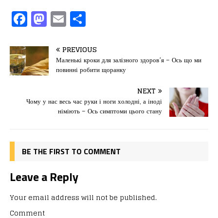
F
M
E
П
a
a
m
од
c
st
ai
іл
PREVIOUS
e
o
l
и
Маленькі кроки для залізного здоров’я – Ось що ми
повинні робити щоранку
b
d
т
o
o
ис
NEXT
Чому у нас весь час руки і ноги холодні, а іноді
o
n
я
німіють – Ось симптоми цього стану
k
BE THE FIRST TO COMMENT
Leave a Reply
Your email address will not be published.
Comment