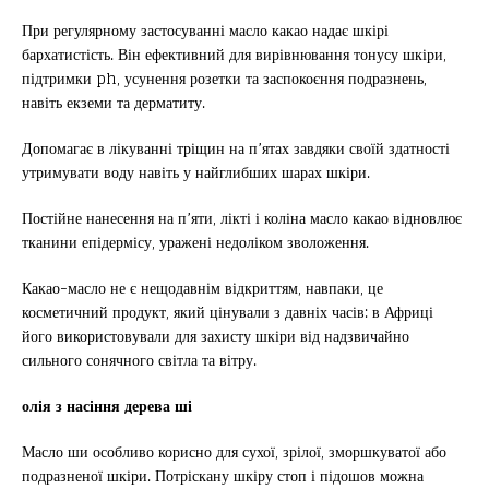
При регулярному застосуванні масло какао надає шкірі
бархатистість. Він ефективний для вирівнювання тонусу шкіри,
підтримки ph, усунення розетки та заспокоєння подразнень,
навіть екземи та дерматиту.
Допомагає в лікуванні тріщин на п’ятах завдяки своїй здатності
утримувати воду навіть у найглибших шарах шкіри.
Постійне нанесення на п’яти, лікті і коліна масло какао відновлює
тканини епідермісу, уражені недоліком зволоження.
Какао-масло не є нещодавнім відкриттям, навпаки, це
косметичний продукт, який цінували з давніх часів: в Африці
його використовували для захисту шкіри від надзвичайно
сильного сонячного світла та вітру.
олія з насіння дерева ші
Масло ши особливо корисно для сухої, зрілої, зморшкуватої або
подразненої шкіри. Потріскану шкіру стоп і підошов можна