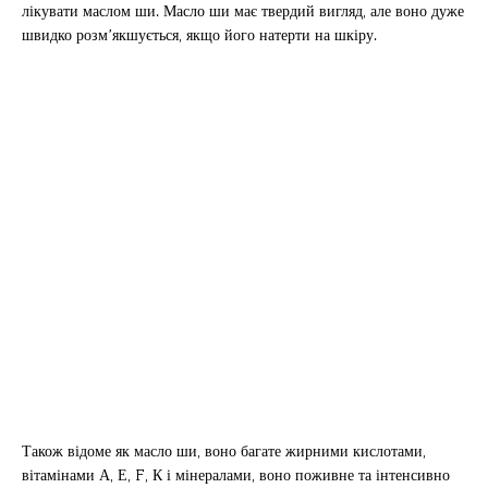
лікувати маслом ши. Масло ши має твердий вигляд, але воно дуже
швидко розм’якшується, якщо його натерти на шкіру.
Також відоме як масло ши, воно багате жирними кислотами,
вітамінами А, Е, F, К і мінералами, воно поживне та інтенсивно