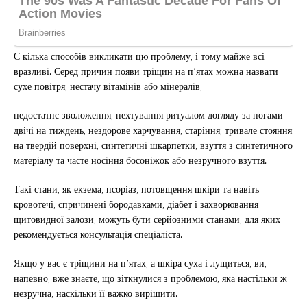
Є кілька способів викликати цю проблему, і тому майже всі
вразливі. Серед причин появи тріщин на п’ятах можна назвати
сухе повітря, нестачу вітамінів або мінералів,
недостатнє зволоження, нехтування ритуалом догляду за ногами
двічі на тиждень, нездорове харчування, старіння, тривале стояння
на твердій поверхні, синтетичні шкарпетки, взуття з синтетичного
матеріалу та часте носіння босоніжок або незручного взуття.
Такі стани, як екзема, псоріаз, потовщення шкіри та навіть
кровотечі, спричинені бородавками, діабет і захворювання
щитовидної залози, можуть бути серйозними станами, для яких
рекомендується консультація спеціаліста.
Якщо у вас є тріщини на п’ятах, а шкіра суха і лущиться, ви,
напевно, вже знаєте, що зіткнулися з проблемою, яка настільки ж
незручна, наскільки її важко вирішити.