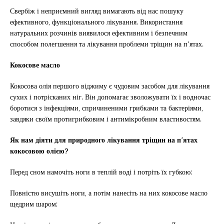
Свербіж і неприємний вигляд вимагають від нас пошуку
ефективного, функціонального лікування. Використання
натуральних розчинів виявилося ефективним і безпечним
способом полегшення та лікування проблеми тріщин на п’ятах.
Кокосове масло
Кокосова олія першого віджиму є чудовим засобом для лікування
сухих і потрісканих ніг. Він допомагає зволожувати їх і водночас
боротися з інфекціями, спричиненими грибками та бактеріями,
завдяки своїм протигрибковим і антимікробним властивостям.
Як нам діяти для природного лікування тріщин на п’ятах
кокосовою олією?
Перед сном намочіть ноги в теплій воді і потріть їх губкою;
Повністю висушіть ноги, а потім нанесіть на них кокосове масло
щедрим шаром;