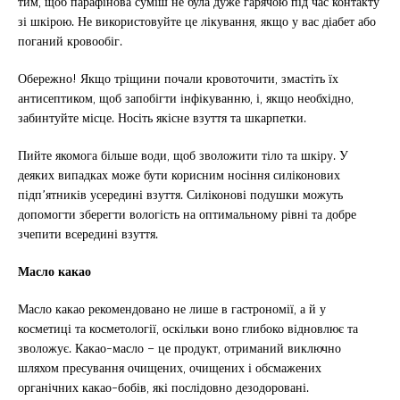
тим, щоб парафінова суміш не була дуже гарячою під час контакту
зі шкірою. Не використовуйте це лікування, якщо у вас діабет або
поганий кровообіг.
Обережно! Якщо тріщини почали кровоточити, змастіть їх
антисептиком, щоб запобігти інфікуванню, і, якщо необхідно,
забинтуйте місце. Носіть якісне взуття та шкарпетки.
Пийте якомога більше води, щоб зволожити тіло та шкіру. У
деяких випадках може бути корисним носіння силіконових
підп’ятників усередині взуття. Силіконові подушки можуть
допомогти зберегти вологість на оптимальному рівні та добре
зчепити всередині взуття.
Масло какао
Масло какао рекомендовано не лише в гастрономії, а й у
косметиці та косметології, оскільки воно глибоко відновлює та
зволожує. Какао-масло – це продукт, отриманий виключно
шляхом пресування очищених, очищених і обсмажених
органічних какао-бобів, які послідовно дезодоровані.