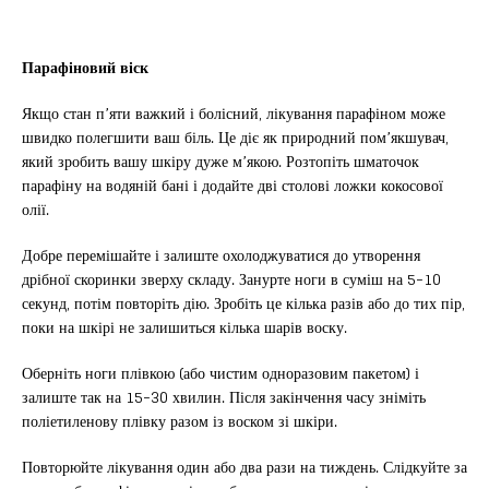
Парафіновий віск
Якщо стан п’яти важкий і болісний, лікування парафіном може
швидко полегшити ваш біль. Це діє як природний пом’якшувач,
який зробить вашу шкіру дуже м’якою. Розтопіть шматочок
парафіну на водяній бані і додайте дві столові ложки кокосової
олії.
Добре перемішайте і залиште охолоджуватися до утворення
дрібної скоринки зверху складу. Занурте ноги в суміш на 5-10
секунд, потім повторіть дію. Зробіть це кілька разів або до тих пір,
поки на шкірі не залишиться кілька шарів воску.
Оберніть ноги плівкою (або чистим одноразовим пакетом) і
залиште так на 15-30 хвилин. Після закінчення часу зніміть
поліетиленову плівку разом із воском зі шкіри.
Повторюйте лікування один або два рази на тиждень. Слідкуйте за