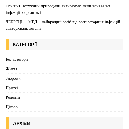
Ось він! Потужний природний антибіотик, який вбиває всі
інфекції в організмі
ЧЕБРЕЦЬ + МЕД – найкращий засіб від респіраторних інфекцій і
захворювань легенів
КАТЕГОРІЇ
Без категорії
Життя
Здоров'я
Притчі
Рецепти
Цікаво
АРХІВИ