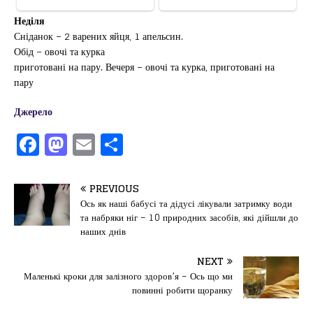
Неділя
Сніданок – 2 варених яйця, 1 апельсин.
Обід – овочі та курка
приготовані на пару. Вечеря – овочі та курка, приготовані на
пару
Джерело
F
M
E
П
a
a
m
од
c
st
ai
іл
PREVIOUS
e
o
l
и
Ось як наші бабусі та дідусі лікували затримку води
та набряки ніг – 10 природних засобів, які дійшли до
b
d
т
наших днів
o
o
ис
NEXT
o
n
я
Маленькі кроки для залізного здоров’я – Ось що ми
k
повинні робити щоранку