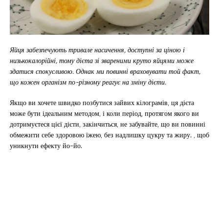
Яйця забезпечують тривале насичення, доступні за ціною і
низькокалорійні, тому дієта зі звареними круто яйцями може
здатися спокусливою. Однак ми повинні враховувати той факт,
що кожен організм по-різному реагує на зміну дієти.
Якщо ви хочете швидко позбутися зайвих кілограмів, ця дієта
може бути ідеальним методом, і коли період, протягом якого ви
дотримуєтеся цієї дієти, закінчиться, не забувайте, що ви повинні
обмежити себе здоровою їжею, без надлишку цукру та жиру. , щоб
уникнути ефекту йо-йо.