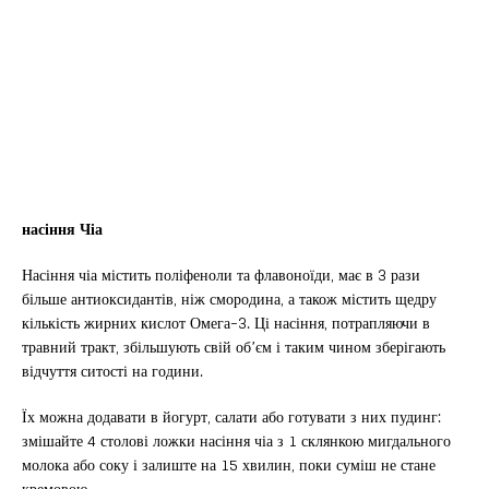
насіння Чіа
Насіння чіа містить поліфеноли та флавоноїди, має в 3 рази
більше антиоксидантів, ніж смородина, а також містить щедру
кількість жирних кислот Омега-3. Ці насіння, потрапляючи в
травний тракт, збільшують свій об’єм і таким чином зберігають
відчуття ситості на години.
Їх можна додавати в йогурт, салати або готувати з них пудинг:
змішайте 4 столові ложки насіння чіа з 1 склянкою мигдального
молока або соку і залиште на 15 хвилин, поки суміш не стане
кремовою.