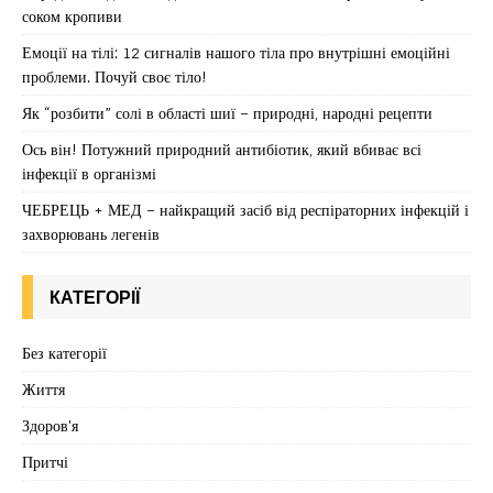
соком кропиви
Емоції на тілі: 12 сигналів нашого тіла про внутрішні емоційні
проблеми. Почуй своє тіло!
Як “розбити” солі в області шиї – природні, народні рецепти
Ось він! Потужний природний антибіотик, який вбиває всі
інфекції в організмі
ЧЕБРЕЦЬ + МЕД – найкращий засіб від респіраторних інфекцій і
захворювань легенів
КАТЕГОРІЇ
Без категорії
Життя
Здоров'я
Притчі