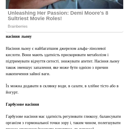
насіння льону
Насіння льону є найбагатшим джерелом альфа-лінолевої
кислоти. Вони мають здатність прискорювати метаболізм і
підтримувати відчуття ситості, знижувати апетит. Насіння льону
також зменшує запалення, яке може бути однією з причин
накопичення зайвої ваги.
Їх можна додавати в склянку води, в салати, в хлібне тісто або в
йогурт.
Гарбузове насіння
Гарбузове насіння має здатність регулювати глюкозу, балансувати
організм з гормональної точки зору і, таким чином, полегшувати
процес схуднення (вживати регулярно, як перекус).