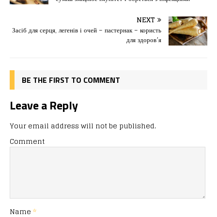
b
d
т
o
o
ис
NEXT
Засіб для серця, легенів і очей – пастернак – користь
o
n
я
для здоров’я
k
BE THE FIRST TO COMMENT
Leave a Reply
Your email address will not be published.
Comment
Name
*