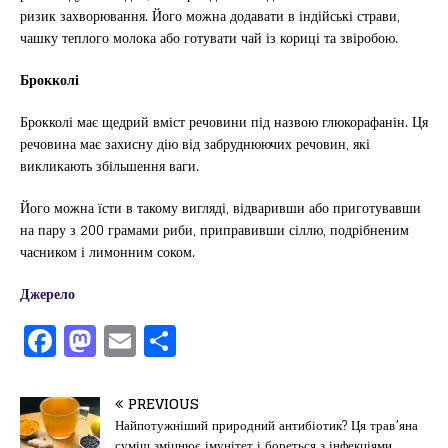
ризик захворювання. Його можна додавати в індійські страви,
чашку теплого молока або готувати чай із кориці та звіробою.
Брокколі
Брокколі має щедрий вміст речовини під назвою глюкорафанін. Ця
речовина має захисну дію від забруднюючих речовин, які
викликають збільшення ваги.
Його можна їсти в такому вигляді, відваривши або приготувавши
на пару з 200 грамами риби, приправивши сіллю, подрібненим
часником і лимонним соком.
Джерело
F
M
E
П
a
a
m
од
c
st
ai
іл
PREVIOUS
e
o
l
и
Найпотужніший природний антибіотик? Ця трав’яна
суміш зміцнює імунітет і бореться з інфекціями