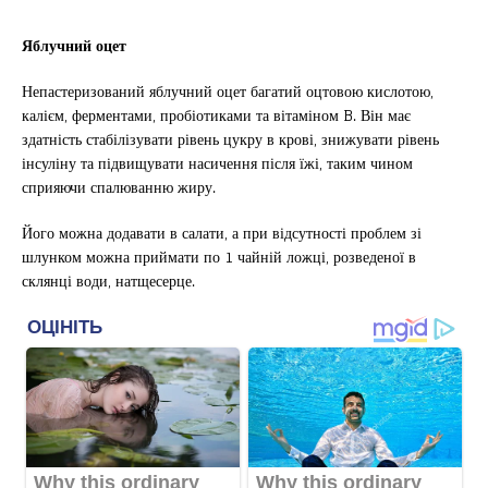
Яблучний оцет
Непастеризований яблучний оцет багатий оцтовою кислотою,
калієм, ферментами, пробіотиками та вітаміном B. Він має
здатність стабілізувати рівень цукру в крові, знижувати рівень
інсуліну та підвищувати насичення після їжі, таким чином
сприяючи спалюванню жиру.
Його можна додавати в салати, а при відсутності проблем зі
шлунком можна приймати по 1 чайній ложці, розведеної в
склянці води, натщесерце.