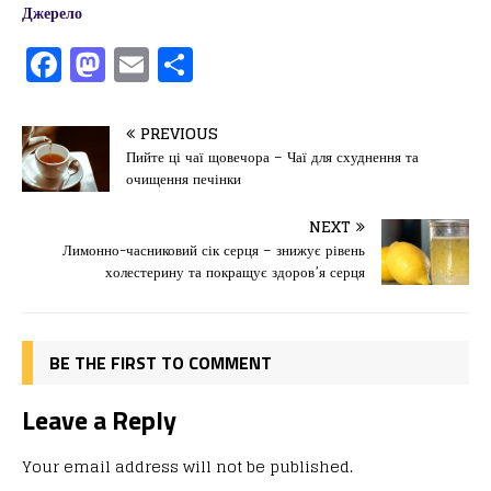
Джерело
F
M
E
П
a
a
m
од
c
st
ai
іл
PREVIOUS
e
o
l
и
Пийте ці чаї щовечора – Чаї для схуднення та
очищення печінки
b
d
т
o
o
ис
NEXT
Лимонно-часниковий сік серця – знижує рівень
o
n
я
холестерину та покращує здоров’я серця
k
BE THE FIRST TO COMMENT
Leave a Reply
Your email address will not be published.