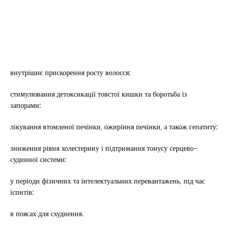
внутрішнє прискорення росту волосся;
стимулювання детоксикації товстої кишки та боротьба із
запорами;
лікування втомленої печінки, ожиріння печінки, а також гепатиту;
зниження рівня холестерину і підтримання тонусу серцево-
судинної системи;
у періоди фізичних та інтелектуальних перевантажень, під час
іспитів;
в поясах для схуднення.