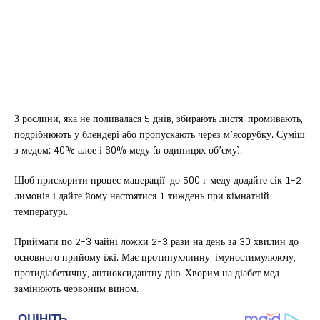
З рослини, яка не поливалася 5 днів, збирають листя, промивають,
подрібнюють у блендері або пропускають через м’ясорубку. Суміш
з медом: 40% алое і 60% меду (в одиницях об’єму).
Щоб прискорити процес мацерації, до 500 г меду додайте сік 1-2
лимонів і дайте йому настоятися 1 тиждень при кімнатній
температурі.
Приймати по 2-3 чайні ложки 2-3 рази на день за 30 хвилин до
основного прийому їжі. Має протипухлинну, імуностимулюючу,
протидіабетичну, антиоксидантну дію. Хворим на діабет мед
замінюють червоним вином.