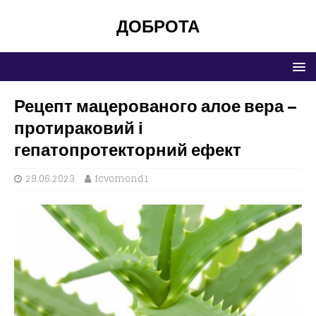
ДОБРОТА
Рецепт мацерованого алое вера –
протираковий і
гепатопротекторний ефект
29.06.2023
fcvomond1