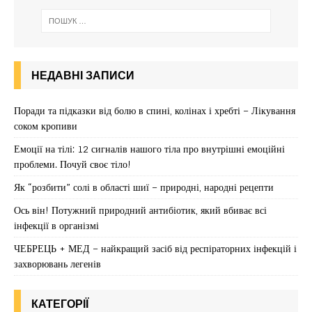
НЕДАВНІ ЗАПИСИ
Поради та підказки від болю в спині, колінах і хребті – Лікування
соком кропиви
Емоції на тілі: 12 сигналів нашого тіла про внутрішні емоційні
проблеми. Почуй своє тіло!
Як “розбити” солі в області шиї – природні, народні рецепти
Ось він! Потужний природний антибіотик, який вбиває всі
інфекції в організмі
ЧЕБРЕЦЬ + МЕД – найкращий засіб від респіраторних інфекцій і
захворювань легенів
КАТЕГОРІЇ