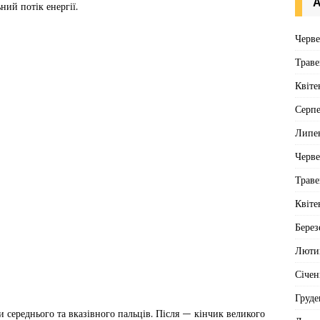
А
ий потік енергії.
Черв
Траве
Квіте
Серп
Липе
Черв
Траве
Квіте
Берез
Люти
Січен
Груде
 середнього та вказівного пальців. Після — кінчик великого