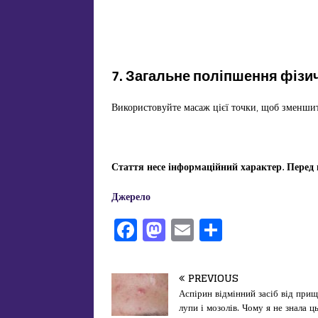
7. Загальне поліпшення фізи
Використовуйте масаж цієї точки, щоб зменшити
Стаття несе інформаційний характер. Перед в
Джерело
F
M
E
П
a
a
m
од
c
st
ai
іл
PREVIOUS
e
o
l
и
Аспірин відмінний засіб від прищ
лупи і мозолів. Чому я не знала ц