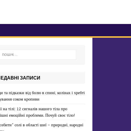
НЕДАВНІ ЗАПИСИ
и та підказки від болю в спині, колінах і хребті
ування соком кропиви
ї на тілі: 12 сигналів нашого тіла про
ішні емоційні проблеми. Почуй своє тіло!
озбити” солі в області шиї – природні, народні