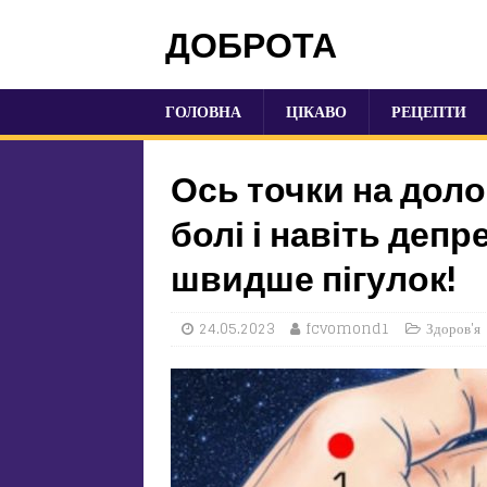
ДОБРОТА
ГОЛОВНА
ЦІКАВО
РЕЦЕПТИ
Ось точки на доло
болі і навіть деп
швидше пігулок!
24.05.2023
fcvomond1
Здоров'я