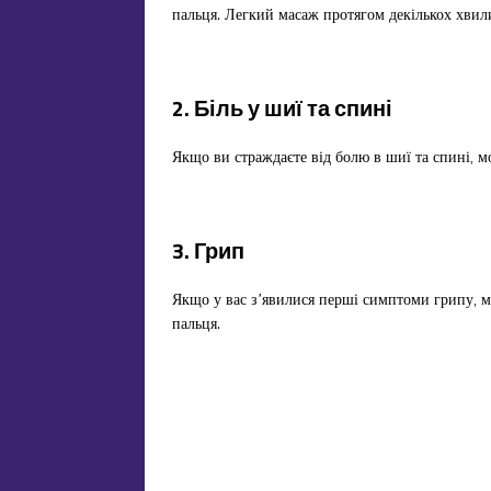
пальця. Легкий масаж протягом декількох хвил
2. Біль у шиї та спині
Якщо ви страждаєте від болю в шиї та спині, 
3. Грип
Якщо у вас з’явилися перші симптоми грипу, м
пальця.