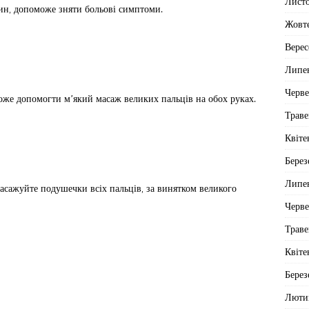
Лист
ин, допоможе зняти больові симптоми.
Жовт
Верес
Липе
Черв
може допомогти м’який масаж великих пальців на обох руках.
Траве
Квіте
Берез
Липе
асажуйте подушечки всіх пальців, за винятком великого
Черв
Траве
Квіте
Берез
Люти