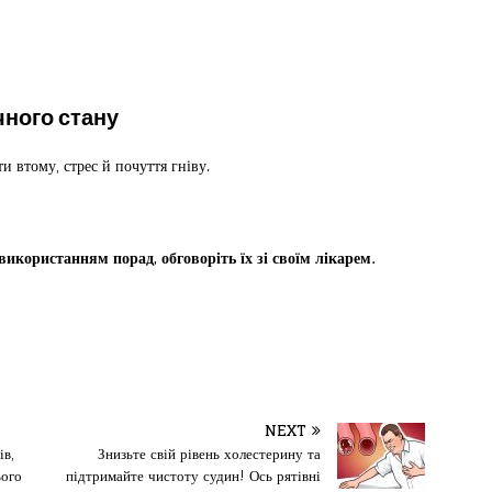
чного стану
 втому, стрес й почуття гніву.
икористанням порад, обговоріть їх зі своїм лікарем.
NEXT
ів,
Знизьте свій рівень холестерину та
ього
підтримайте чистоту судин! Ось рятівні