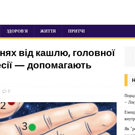
ЗДОРОВ’Я
ЖИТТЯ
ПРИТЧІ
нях від кашлю, головної
ресії — допомагають
0
Порад
– Лік
Емоці
внутр
Як “р