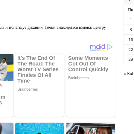
Пн
1
ль й полегшує дихання. Точки знаходяться вздовж центру
8
15
22
29
« Кві