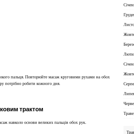
Січен
Груде
Лист
Жовт
Берез
Люти
Січен
Жовт
ликого пальця. Повторюйте масаж круговими рухами на обох
ру потрібно робити кожного дня.
Серп
Липе
Черв
шковим трактом
Траве
саж навколо основи великих пальців обох рук.
Тра