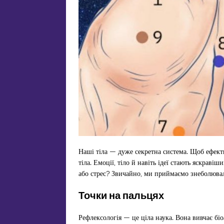
Наші тіла — дуже секретна система. Щоб ефек
тіла. Емоції, тіло й навіть ідеї стають яскраві
або стрес? Звичайно, ми приймаємо знеболюваль
Точки на пальцях
Рефлексологія — це ціла наука. Вона вивчає бі