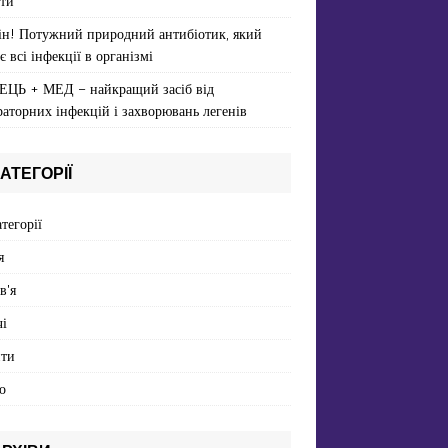
ти
ін! Потужний природний антибіотик, який
є всі інфекції в організмі
ЕЦЬ + МЕД – найкращий засіб від
раторних інфекцій і захворювань легенів
АТЕГОРІЇ
атегорії
я
в'я
і
пти
о