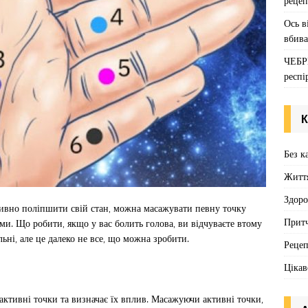
рецеп
Ось в
вбива
ЧЕБР
респі
К
Без к
Житт
Здоро
тивно поліпшити свій стан, можна масажувати певну точку
Притч
шими. Що робити, якщо у вас болить голова, ви відчуваєте втому
ні, але це далеко не все, що можна зробити.
Реце
Цікав
оактивні точки та визначає їх вплив. Масажуючи активні точки,