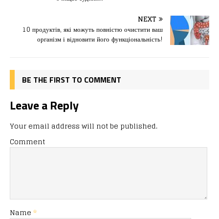
o
o
ис
NEXT
o
n
я
10 продуктів, які можуть повністю очистити ваш
k
організм і відновити його функціональність!
BE THE FIRST TO COMMENT
Leave a Reply
Your email address will not be published.
Comment
Name
*