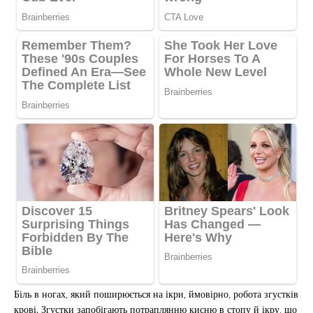
Біль в ногах, який поширюється на ікри, ймовірно, робота згустків
крові. Згустки запобігають потраплянню кисню в стопу й ікру, що