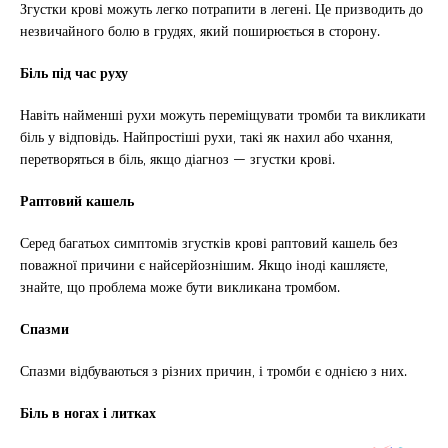
Згустки крові можуть легко потрапити в легені. Це призводить до
незвичайного болю в грудях, який поширюється в сторону.
Біль під час руху
Навіть найменші рухи можуть переміщувати тромби та викликати
біль у відповідь. Найпростіші рухи, такі як нахил або чхання,
перетворяться в біль, якщо діагноз — згустки крові.
Раптовий кашель
Серед багатьох симптомів згустків крові раптовий кашель без
поважної причини є найсерйознішим. Якщо іноді кашляєте,
знайте, що проблема може бути викликана тромбом.
Спазми
Спазми відбуваються з різних причин, і тромби є однією з них.
Біль в ногах і литках