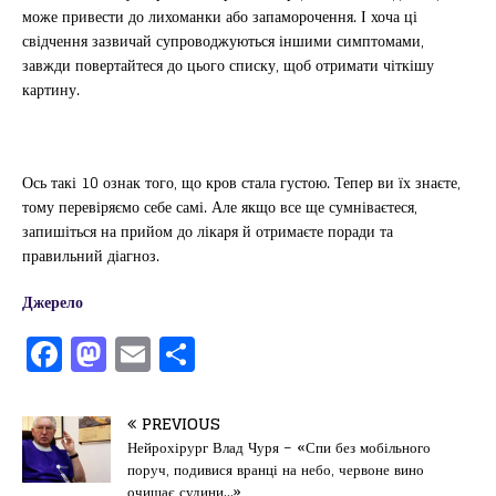
може привести до лихоманки або запаморочення. І хоча ці
свідчення зазвичай супроводжуються іншими симптомами,
завжди повертайтеся до цього списку, щоб отримати чіткішу
картину.
Ось такі 10 ознак того, що кров стала густою. Тепер ви їх знаєте,
тому перевіряємо себе самі. Але якщо все ще сумніваєтеся,
запишіться на прийом до лікаря й отримаєте поради та
правильний діагноз.
Джерело
F
M
E
П
a
a
m
од
c
st
ai
іл
PREVIOUS
e
o
l
и
Нейрохірург Влад Чуря – «Спи без мобільного
поруч, подивися вранці на небо, червоне вино
b
d
т
очищає судини…»