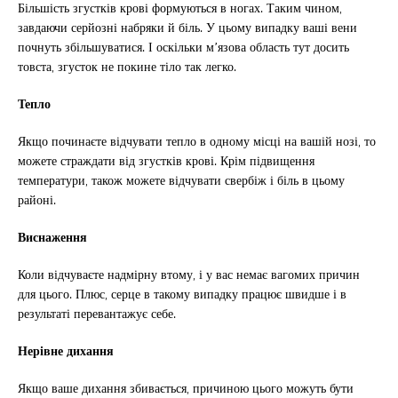
Більшість згустків крові формуються в ногах. Таким чином,
завдаючи серйозні набряки й біль. У цьому випадку ваші вени
почнуть збільшуватися. І оскільки м’язова область тут досить
товста, згусток не покине тіло так легко.
Тепло
Якщо починаєте відчувати тепло в одному місці на вашій нозі, то
можете страждати від згустків крові. Крім підвищення
температури, також можете відчувати свербіж і біль в цьому
районі.
Виснаження
Коли відчуваєте надмірну втому, і у вас немає вагомих причин
для цього. Плюс, серце в такому випадку працює швидше і в
результаті перевантажує себе.
Нерівне дихання
Якщо ваше дихання збивається, причиною цього можуть бути