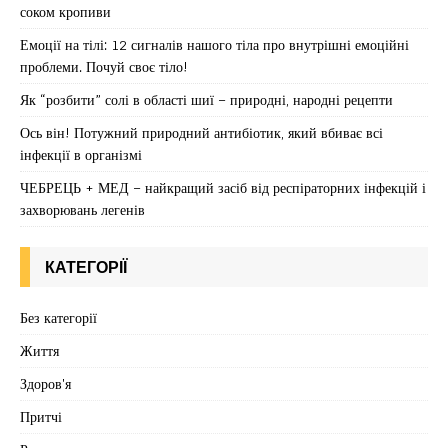
соком кропиви
Емоції на тілі: 12 сигналів нашого тіла про внутрішні емоційні
проблеми. Почуй своє тіло!
Як “розбити” солі в області шиї – природні, народні рецепти
Ось він! Потужний природний антибіотик, який вбиває всі
інфекції в організмі
ЧЕБРЕЦЬ + МЕД – найкращий засіб від респіраторних інфекцій і
захворювань легенів
КАТЕГОРІЇ
Без категорії
Життя
Здоров'я
Притчі