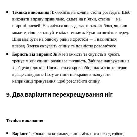
Техніка виконання:
Вклякніть на коліна, стопи розведіть. Щоб
виконати вправу правильно, сядьте на п’ятки, стегна — на
ширині плечей. Нахиліться вперед, ляжте так глибоко, як лиш
можете, тіло розташуйте між стегнами. Руки витягніть вперед.
Шия має бути на одному рівні з хребтом — і нахиліться
вперед. Злегка округліть спину та повністю розслабтеся.
Користь від вправи:
Знімає важкість та скутість в хребті,
тренує м’язи спини, розвиває гнучкість. Забирає напруження з
хребцевих дисків. Посилюється кровообіг, тож м’язи та нерви
краще співдіють. Позу дитини найкраще виконувати
наприкінці тренування, щоб розслабити спину.
9. Два варіанти перехрещування ніг
Техніка виконання:
Варіант 1:
Сядьте на килимку, випряміть ноги перед собою,