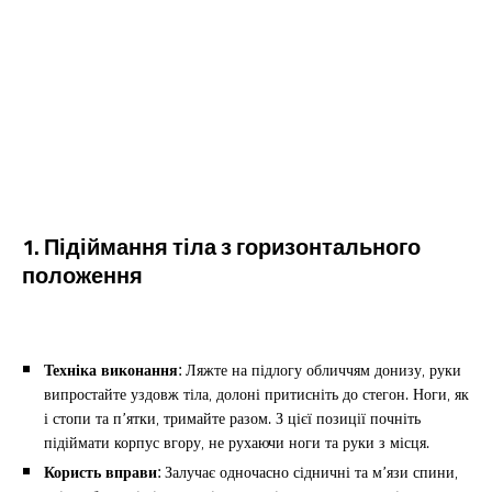
1. Підіймання тіла з горизонтального
положення
Техніка виконання:
Ляжте на підлогу обличчям донизу, руки
випростайте уздовж тіла, долоні притисніть до стегон. Ноги, як
і стопи та п’ятки, тримайте разом. З цієї позиції почніть
підіймати корпус вгору, не рухаючи ноги та руки з місця.
Користь вправи:
Залучає одночасно сідничні та м’язи спини,