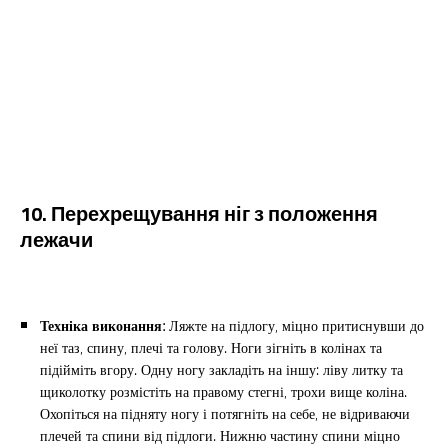
10. Перехрещування ніг з положення
лежачи
Техніка виконання:
Ляжте на підлогу, міцно притиснувши до
неї таз, спину, плечі та голову. Ноги зігніть в колінах та
підійміть вгору. Одну ногу закладіть на іншу: ліву литку та
щиколотку розмістіть на правому стегні, трохи вище коліна.
Охопіться на підняту ногу і потягніть на себе, не відриваючи
плечей та спини від підлоги. Нижню частину спини міцно