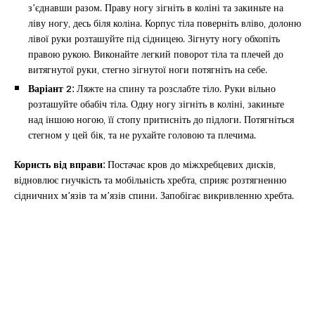
з’єднавши разом. Праву ногу зігніть в коліні та закиньте на
ліву ногу, десь біля коліна. Корпус тіла поверніть вліво, долоню
лівої руки розташуйте під сідницею. Зігнуту ногу обхопіть
правою рукою. Виконайте легкий поворот тіла та плечей до
витягнутої руки, стегно зігнутої ноги потягніть на себе.
Варіант 2:
Ляжте на спину та розслабте тіло. Руки вільно
розташуйте обабіч тіла. Одну ногу зігніть в коліні, закиньте
над іншою ногою, її стопу притисніть до підлоги. Потягніться
стегном у цей бік, та не рухайте головою та плечима.
Користь від вправи:
Постачає кров до міжхребцевих дисків,
відновлює гнучкість та мобільність хребта, сприяє розтягненню
сідничних м’язів та м’язів спини. Запобігає викривленню хребта.