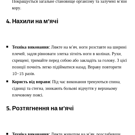
Покращується загальне становище організму та залучені м’язи
кору.
4. Нахили на м’ячі
Техніка виконання:
Ляжте на м’яч, ноги розставте на ширині
плечей, задля рівноваги злегка зігніть ноги в колінах. Рухи,
схрещені, тримайте перед собою або закладіть за голову. З цієї
позиції почніть легко підійматися назад. Вправу повторити
10-15 разів.
Користь від вправи:
Під час виконання тренуються спина,
сідниці та стегна, зникають больові відчуття у верхньому
плечовому поясі.
5. Розтягнення на м’ячі
Техніка виконання:
Ляжте животом на м’яч, розслабивши