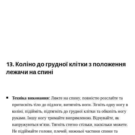
13. Коліно до грудної клітки з положення
лежачи на спині
Техніка виконання:
Ляжте на спину, повністю розслабте та
притисніть тіло до підлоги, витягніть ноги. Зігніть одну ногу в
коліні, підійміть, підтягніть до грудної клітки та обхопіть ногу
руками. Іншу ногу тримайте випрямленою. Відчувайте, як
напружуються м’язи. Тягніть стегно стільки, наскільки можете.
Не підіймайте голови, плечей, нижньої частини спини та