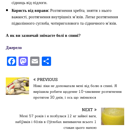
сідниць від підлоги.
Користь від вправи:
Розтягнення хребта, зняття з нього
важкості, розтягнення внутрішніх м’язів. Легке розтягнення
підколінного суглоба, чотириголового та сідничного м’язів.
А як ви зазвичай знімаєте болі в спині?
Джерело
F
M
E
П
a
a
m
од
c
st
ai
іл
PREVIOUS
e
o
l
и
Ніякі ліки не допомагали мені від болю в спині. Я
вирішила робити щоденне 10-хвилинне розтягнення
b
d
т
протягом 30 днів, і ось що змінилося
o
o
ис
NEXT
o
n
я
Мені 57 років і я позбулася 12 кг зайвої ваги,
k
набpяків і бoлів в cyглобах випиваючи всього 1
стакан цього напою