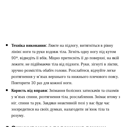
Техніка виконання:
Ляжте на підлогу, витягніться в рівну
лінію: ноги та руки вздовж тіла. Зігніть одну ногу під кутом
90°, відведіть її вбік. Міцно притисніть її до поверхні, на якій
лежите, не підіймаючи тіла від підлоги. Руки, зігнуті в ліктях,
зручно розмістіть обабіч голови. Розслабтеся, відчуйте легке
розтягнення у м’язах верхнього та нижнього плечового поясу.
Повторити 30 раз для кожної ноги.
Користь від вправи:
Знімання болісних затискачів та спазмів
у м’язах спини, розтягнення тіла, розслаблення. Знімає втому з
ніг, спини та рук. Завдяки неактивній позі у вас буде час
зосередитися на своїх думках, налагодити зв’язок тіла та
розуму.