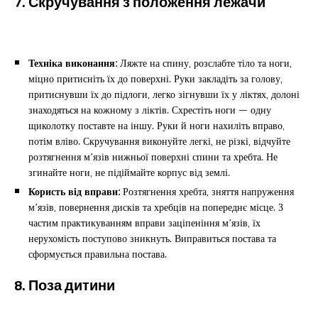
7. Скручування з положення лежачи
Техніка виконання:
Ляжте на спину, розслабте тіло та ноги,
міцно притисніть їх до поверхні. Руки закладіть за голову,
притиснувши їх до підлоги, легко зігнувши їх у ліктях, долоні
знаходяться на кожному з ліктів. Схрестіть ноги — одну
щиколотку поставте на іншу. Руки й ноги нахиліть вправо,
потім вліво. Скручування виконуйте легкі, не різкі, відчуйте
розтягнення м’язів нижньої поверхні спини та хребта. Не
згинайте ноги, не підіймайте корпус від землі.
Користь від вправи:
Розтягнення хребта, зняття напруження
м’язів, повернення дисків та хребців на попереднє місце. З
частим практикуванням вправи заціпеніння м’язів, їх
нерухомість поступово зникнуть. Виправиться постава та
сформується правильна постава.
8. Поза дитини