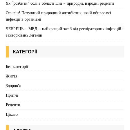
Як “розбити” солі в області шиї – природні, народні рецепти
Ось він! Потужний природний антибіотик, який вбиває всі
інфекції в організмі
ЧЕБРЕЦЬ + МЕД – найкращий засіб від респіраторних інфекцій і
захворювань легенів
КАТЕГОРІЇ
Без категорії
Життя
Здоров'я
Притчі
Рецепти
Цікаво