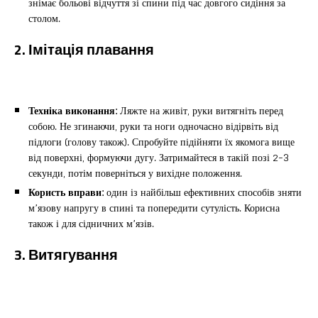
знімає больові відчуття зі спини під час довгого сидіння за
столом.
2. Імітація плавання
Техніка виконання:
Ляжте на живіт, руки витягніть перед
собою. Не згинаючи, руки та ноги одночасно відірвіть від
підлоги (голову також). Спробуйте підійняти їх якомога вище
від поверхні, формуючи дугу. Затримайтеся в такій позі 2-3
секунди, потім поверніться у вихідне положення.
Користь вправи:
один із найбільш ефективних способів зняти
м’язову напругу в спині та попередити сутулість. Корисна
також і для сідничних м’язів.
3. Витягування