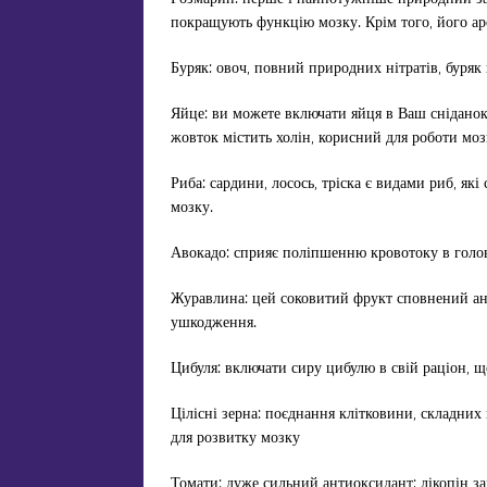
покращують функцію мозку. Крім того, його ар
Буряк: овоч, повний природних нітратів, буряк
Яйце: ви можете включати яйця в Ваш снідано
жовток містить холін, корисний для роботи моз
Риба: сардини, лосось, тріска є видами риб, я
мозку.
Авокадо: сприяє поліпшенню кровотоку в голо
Журавлина: цей соковитий фрукт сповнений ан
ушкодження.
Цибуля: включати сиру цибулю в свій раціон, 
Цілісні зерна: поєднання клітковини, складних
для розвитку мозку
Томати: дуже сильний антиоксидант; лікопін 