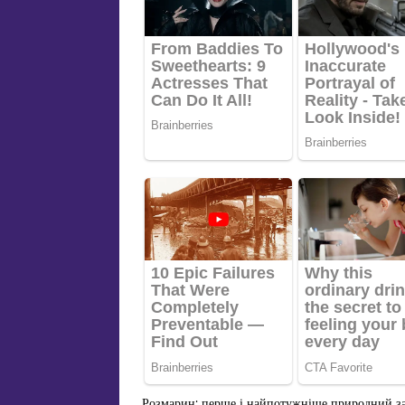
Розмарин: перше і найпотужніше природний зас