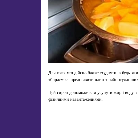
Для того, хто дійсно бажає схуднути, в будь-як
збираємося представити один з найпотужніших 
Цей сироп допоможе вам усунути жир і воду з в
фізичними навантаженнями.