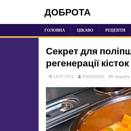
ДОБРОТА
ГОЛОВНА
ЦІКАВО
РЕЦЕПТИ
Секрет для поліпш
регенерації кісток
16.07.2022
fcvomond1
Здоров'я