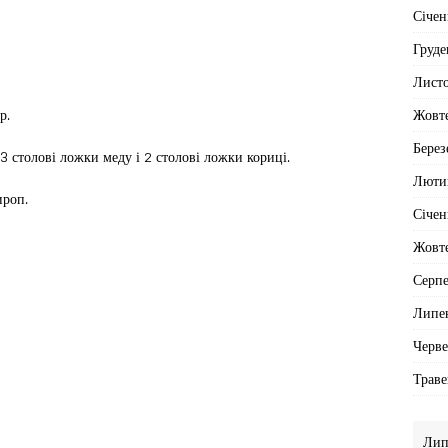
Січен
Груде
Лист
Жовт
р.
Берез
 столові ложки меду і 2 столові ложки кориці.
Люти
ироп.
Січен
Жовт
Серп
Липе
Черв
Траве
Лип