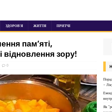
ЗДОРОВ’Я
ЖИТТЯ
ПРИТЧІ
ення пам’яті,
 і відновлення зору!
0
Порад
– Лік
Емоці
внутр
Як “р