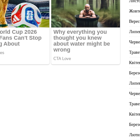
Лист
Жовт
Верес
Липе
Черв
Траве
Квіте
Берез
Липе
Черв
Траве
Квіте
Берез
Люти