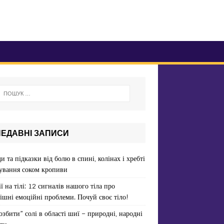
НЕДАВНІ ЗАПИСИ
и та підказки від болю в спині, колінах і хребті
ування соком кропиви
ї на тілі: 12 сигналів нашого тіла про
ішні емоційні проблеми. Почуй своє тіло!
озбити” солі в області шиї – природні, народні