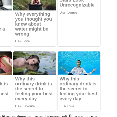
іб для поліпшення пам’яті і концентрації. Його компоненти