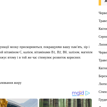
А
Черв
Траве
Квіте
Серп
Липе
функції мозку прискорюються, покращуючи вашу пам’ять, зір і
ий вітаміном С, калієм, вітамінами В1, В2, В6, залізом, магнієм
Черв
ижує втому і в той же час стимулює розвиток корисних
Траве
Квіте
Берез
палювання жиру
Люти
Січен
Груде