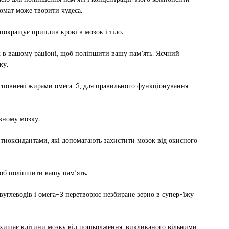
омат може творити чудеса.
 покращує приплив крові в мозок і тіло.
к в вашому раціоні, щоб поліпшити вашу пам’ять. Яєчний
ку.
кі сповнені жирами омега-3, для правильного функціонування
вному мозку.
тиоксидантами, які допомагають захистити мозок від окисного
щоб поліпшити вашу пам’ять.
 вуглеводів і омега-3 перетворює незбиране зерно в супер-їжу
захищає клітини мозку від пошкодження, викликаного вільними