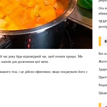
рецеп
Ось в
вбива
ЧЕБР
респі
К
Без к
ий час року буде відповідний час, щоб почати процес. Ми
Житт
напоїв для досягнення цієї мети.
Здоро
ашого тіла, і це дійсно ефективно, якщо поєднувати його з
Притч
Реце
Цікав