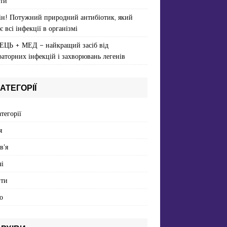
ти
ін! Потужний природний антибіотик, який
є всі інфекції в організмі
ЕЦЬ + МЕД – найкращий засіб від
раторних інфекцій і захворювань легенів
АТЕГОРІЇ
атегорії
я
в'я
і
пти
о