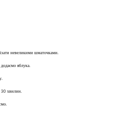
різати невеликими шматочками.
 додаємо яблука.
у.
 30 хвилин.
ємо.