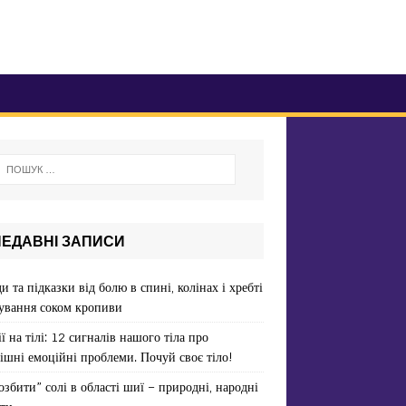
НЕДАВНІ ЗАПИСИ
и та підказки від болю в спині, колінах і хребті
ування соком кропиви
ї на тілі: 12 сигналів нашого тіла про
ішні емоційні проблеми. Почуй своє тіло!
озбити” солі в області шиї – природні, народні