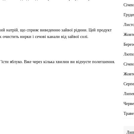
Січен
Груде
Лист
ий натрій, що сприяє виведенню зайвої рідини. Цей продукт
Жовт
 очистить нирки і сечові канали від зайвої солі.
Берез
Люти
’їсти яблуко. Вже через кілька хвилин ви відчуєте полегшення.
Січен
Жовт
Серп
Липе
Черв
Траве
Лип