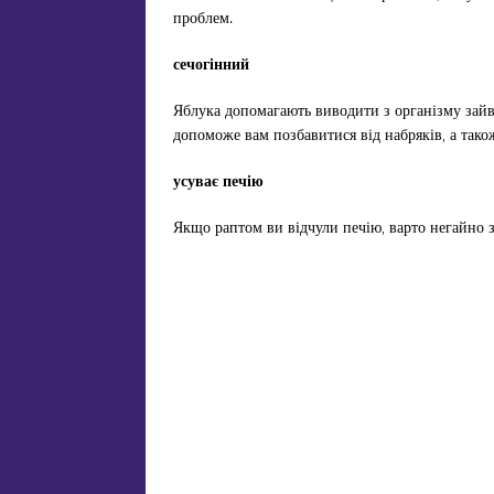
проблем.
сечогінний
Яблука допомагають виводити з організму зайв
допоможе вам позбавитися від набряків, а також
усуває печію
Якщо раптом ви відчули печію, варто негайно з