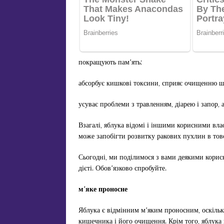
покращують пам’ять;
абсорбує кишкові токсини, сприяє очищенню ш
усуває проблеми з травленням, діарею і запор, 
Взагалі, яблука відомі і іншими корисними вл
може запобігти розвитку ракових пухлин в тов
Сьогодні, ми поділимося з вами деякими кори
дієті. Обов’язково спробуйте.
м’яке проносне
Яблука є відмінним м’яким проносним, оскіль
кишечника і його очищення. Крім того, яблука в