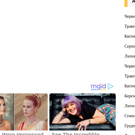
А
Черв
Траве
Квіте
Серп
Липе
Черв
Траве
Квіте
Берез
Люти
Січен
Груде