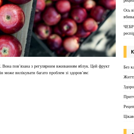
рецеп
Ось в
вбива
ЧЕБР
респі
К
ї. Вона пов’язана з регулярним вживанням яблук. Цей фрукт
Без к
ін може вилікувати багато проблем зі здоров’ям:
Житт
Здоро
Притч
Реце
Цікав