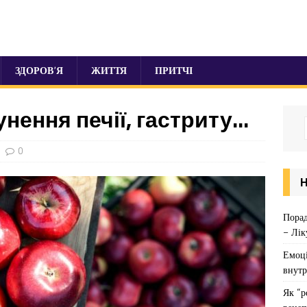
ЗДОРОВ’Я
ЖИТТЯ
ПРИТЧІ
унення печії, гастриту…
0
Порад
– Лік
Емоці
внутр
Як “р