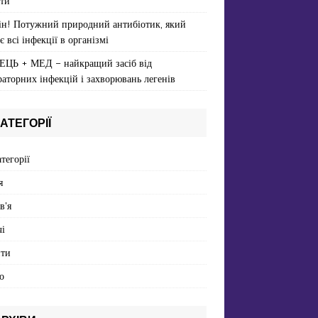
ти
ін! Потужний природний антибіотик, який
є всі інфекції в організмі
ЕЦЬ + МЕД – найкращий засіб від
раторних інфекцій і захворювань легенів
АТЕГОРІЇ
атегорії
я
в'я
і
пти
о