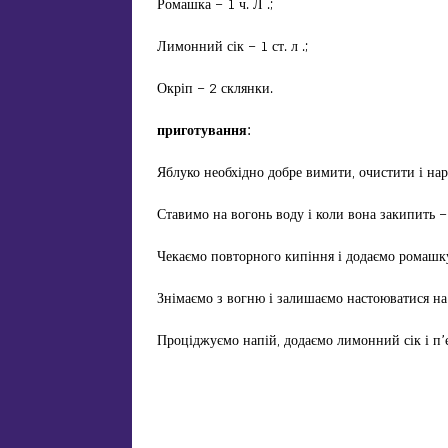
Ромашка – 1 ч. Л .;
Лимонний сік – 1 ст. л .;
Окріп – 2 склянки.
приготування:
Яблуко необхідно добре вимити, очистити і на
Ставимо на вогонь воду і коли вона закипить –
Чекаємо повторного кипіння і додаємо ромашк
Знімаємо з вогню і залишаємо настоюватися на
Проціджуємо напій, додаємо лимонний сік і п’