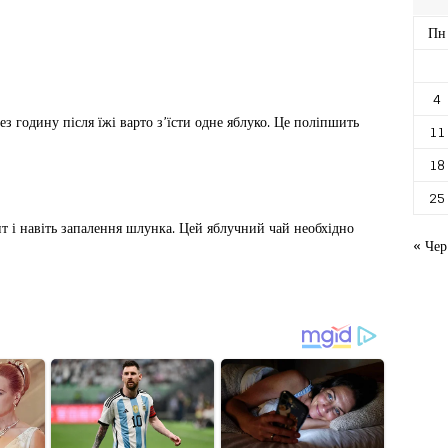
Пн
4
з годину після їжі варто з’їсти одне яблуко. Це поліпшить
11
18
25
т і навіть запалення шлунка. Цей яблучний чай необхідно
« Чер