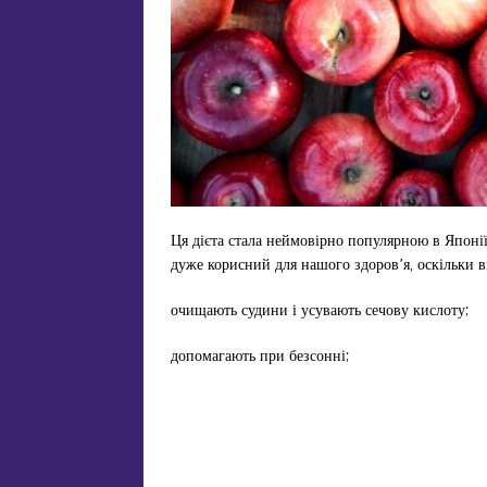
Ця дієта стала неймовірно популярною в Японі
дуже корисний для нашого здоров’я, оскільки в
очищають судини і усувають сечову кислоту;
допомагають при безсонні;