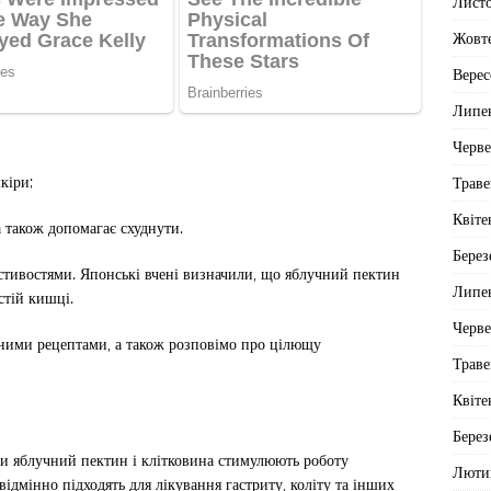
Лист
Жовт
Верес
Липе
Черв
кіри;
Траве
Квіте
а також допомагає схуднути.
Берез
астивостями. Японські вчені визначили, що яблучний пектин
Липе
стій кишці.
Черв
сними рецептами, а також розповімо про цілющу
Траве
Квіте
Берез
ки яблучний пектин і клітковина стимулюють роботу
Люти
ідмінно підходять для лікування гастриту, коліту та інших