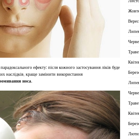
Лист
Жовт
Верес
Липе
Черв
Траве
Квіте
арадоксального ефекту: після кожного застосування ліків буде
Берез
их наслідків, краще замінити використання
ромивання носа.
Липе
Черв
Траве
Квіте
Берез
Люти