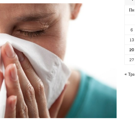
Пн
6
13
20
27
« Тра