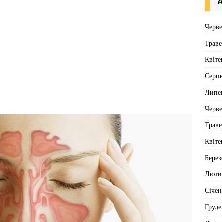
А
Черв
Траве
Квіте
Серп
Липе
Черв
Траве
Квіте
Берез
Люти
Січен
Груде