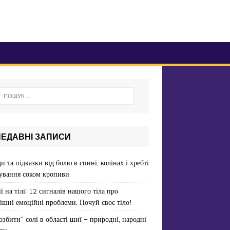
НЕДАВНІ ЗАПИСИ
и та підказки від болю в спині, колінах і хребті
ування соком кропиви
ї на тілі: 12 сигналів нашого тіла про
ішні емоційні проблеми. Почуй своє тіло!
озбити” солі в області шиї – природні, народні