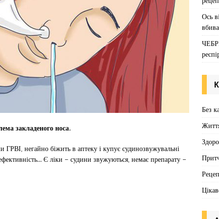
рецеп
Ось в
вбива
ЧЕБР
респі
К
Без к
Житт
лема закладеного носа.
Здоро
и ГРВІ, негайно біжить в аптеку і купує судинозвужувальні
Притч
є ефективність… Є ліки – судини звужуються, немає препарату –
Реце
Цікав