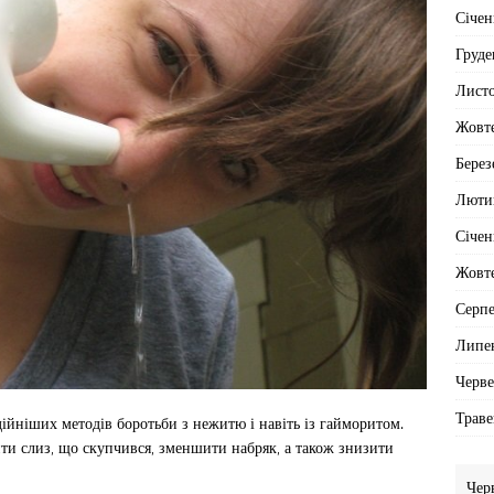
Січен
Груде
Лист
Жовт
Берез
Люти
Січен
Жовт
Серп
Липе
Черв
Траве
ійніших методів боротьби з нежитю і навіть із гайморитом.
и слиз, що скупчився, зменшити набряк, а також знизити
Чер