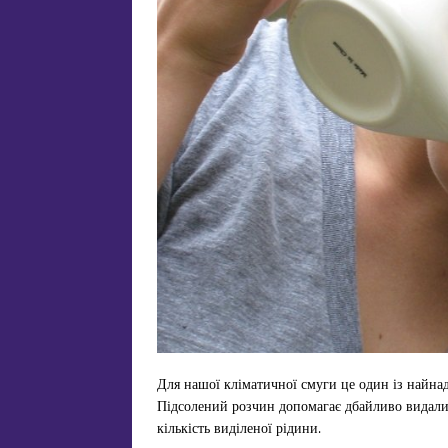
Для нашої кліматичної смуги це один із найнад
Підсолений розчин допомагає дбайливо видалит
кількість виділеної рідини.