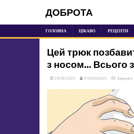
ДОБРОТА
ГОЛОВНА
ЦІКАВО
РЕЦЕПТИ
Цей трюк позбави
з носом… Всього з
29.06.2022
fcvomond1
Здоров'я