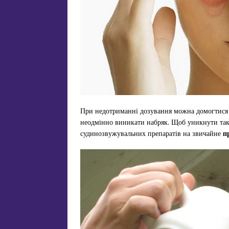
При недотриманні дозування можна домогтися п
неодмінно виникати набряк. Щоб уникнути так
судинозвужувальних препаратів на звичайне
п