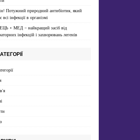
ти
ін! Потужний природний антибіотик, який
є всі інфекції в організмі
ЕЦЬ + МЕД – найкращий засіб від
раторних інфекцій і захворювань легенів
АТЕГОРІЇ
атегорії
я
в'я
і
пти
о