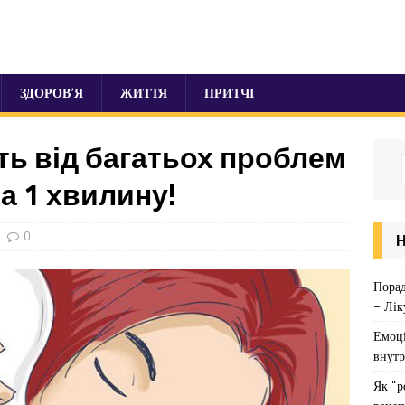
ЗДОРОВ’Я
ЖИТТЯ
ПРИТЧІ
ть від багатьох проблем
а 1 хвилину!
0
Порад
– Лік
Емоці
внутр
Як “р