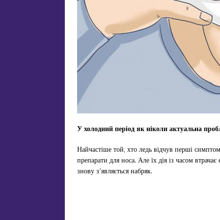
У холодний період як ніколи актуальна проб
Найчастіше той, хто ледь відчув перші симптом
препарати для носа. Але їх дія із часом втрача
знову з’являється набряк.