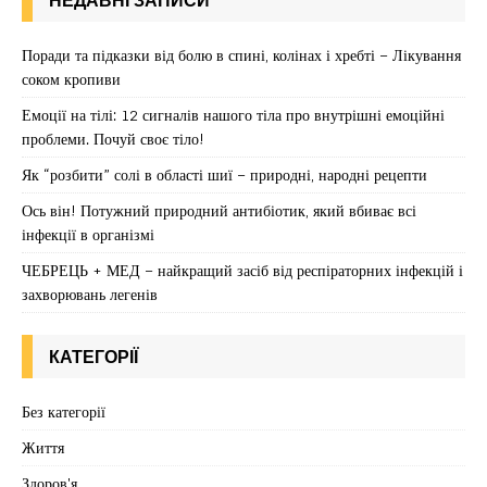
Поради та підказки від болю в спині, колінах і хребті – Лікування
соком кропиви
Емоції на тілі: 12 сигналів нашого тіла про внутрішні емоційні
проблеми. Почуй своє тіло!
Як “розбити” солі в області шиї – природні, народні рецепти
Ось він! Потужний природний антибіотик, який вбиває всі
інфекції в організмі
ЧЕБРЕЦЬ + МЕД – найкращий засіб від респіраторних інфекцій і
захворювань легенів
КАТЕГОРІЇ
Без категорії
Життя
Здоров'я