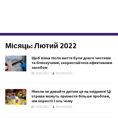
Місяць:
Лютий 2022
Щоб вікна після миття були довго чистими
та блискучими, скористайтеся ефективним
засобом
20.02.2022
fcvomond1
Ніколи не давайте дитині це на сніданок! Ці
страви можуть принести більше проблем,
ніж користі! І ось чому
20.02.2022
fcvomond1