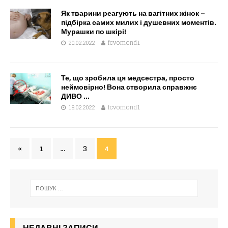
Як тварини реагують на вагітних жінок –
підбірка самих милих і душевних моментів.
Мурашки по шкірі!
20.02.2022
fcvomond1
Те, що зробила ця медсестра, просто
неймовірно! Вона створила справжнє
ДИВО …
19.02.2022
fcvomond1
«
1
…
3
4
НЕДАВНІ ЗАПИСИ