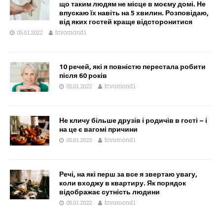
що таким людям не місце в моєму домі. Не
впускаю їх навіть на 5 хвилин. Розповідаю,
від яких гостей краще відсторонитися
05.01.2022
fcvomond1
10 речей, які я повністю перестала робити
після 60 років
05.01.2022
fcvomond1
Не кличу більше друзів і родичів в гості – і
на це є вагомі причини
05.01.2022
fcvomond1
Речі, на які перш за все я звертаю увагу,
коли входжу в квартиру. Як порядок
відображає сутність людини
05.01.2022
fcvomond1