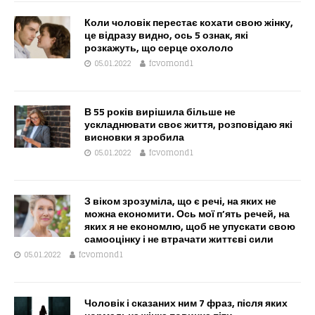
Коли чоловік перестає кохати свою жінку,
це відразу видно, ось 5 ознак, які
розкажуть, що серце охололо
05.01.2022
fcvomond1
В 55 років вирішила більше не
ускладнювати своє життя, розповідаю які
висновки я зробила
05.01.2022
fcvomond1
З віком зрозуміла, що є речі, на яких не
можна економити. Ось мої п’ять речей, на
яких я не економлю, щоб не упускати свою
самооцінку і не втрачати життєві сили
05.01.2022
fcvomond1
Чоловік і сказаних ним 7 фраз, після яких