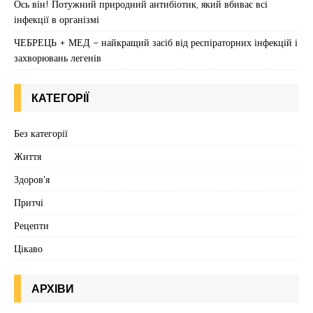
Ось він! Потужний природний антибіотик, який вбиває всі
інфекції в організмі
ЧЕБРЕЦЬ + МЕД – найкращий засіб від респіраторних інфекцій і
захворювань легенів
КАТЕГОРІЇ
Без категорії
Життя
Здоров'я
Притчі
Рецепти
Цікаво
АРХІВИ