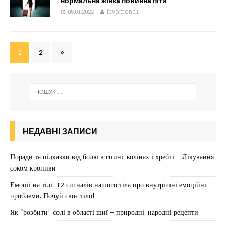
нормальна жінка повинна піти
05.01.2022
fcvomond1
1
2
»
НЕДАВНІ ЗАПИСИ
Поради та підказки від болю в спині, колінах і хребті – Лікування
соком кропиви
Емоції на тілі: 12 сигналів нашого тіла про внутрішні емоційні
проблеми. Почуй своє тіло!
Як “розбити” солі в області шиї – природні, народні рецепти