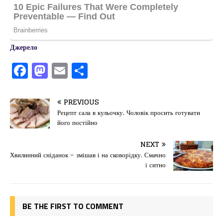
Джерело
F
M
E
П
a
a
m
од
c
st
ai
іл
PREVIOUS
e
o
l
и
Рецепт сала в кульочку. Чоловік просить готувати
його постійно
b
d
т
o
o
ис
NEXT
Хвилинний сніданок – змішав і на сковорідку. Смачно
o
n
я
і ситно
k
BE THE FIRST TO COMMENT