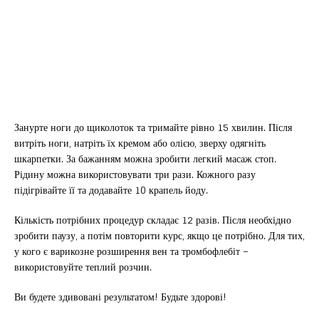
Занурте ноги до щиколоток та тримайте рівно 15 хвилин. Після
витріть ноги, натріть їх кремом або олією, зверху одягніть
шкарпетки. За бажанням можна зробити легкий масаж стоп.
Рідину можна використовувати три рази. Кожного разу
підігрівайте її та додавайте 10 крапель йоду.
Кількість потрібних процедур складає 12 разів. Після необхідно
зробити паузу, а потім повторити курс, якщо це потрібно. Для тих,
у кого є варикозне розширення вен та тромбофлебіт –
використовуйте теплий розчин.
Ви будете здивовані результатом! Будьте здорові!