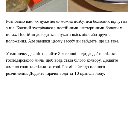
Розповімо вам, як дуже легко можна позбутися больових відчуттів
з ніг. Кожний зустрічався з постійними, нестерпними болями у
ногах. Постійно доводиться шукати якісь ліки або зручне
положення. Але завдяки цьому засобу ви забудете, що це таке.
У ванночку для ніг налийте 3 л теплої води, додайте стільки
господарського мила, щоб вода стала білого кольору. Додайте
жменю соди та стільки ж солі. Розмішайте до повного
розчинення. Додайте гарячої води та 10 крапель йоду.