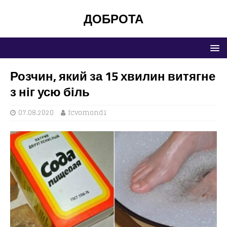
ДОБРОТА
Розчин, який за 15 хвилин витягне
з ніг усю біль
07.08.2020
fcvomond1